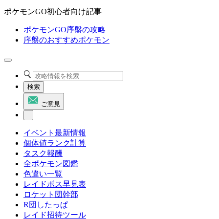
ポケモンGO初心者向け記事
ポケモンGO序盤の攻略
序盤のおすすめポケモン
検索
ご意見
イベント最新情報
個体値ランク計算
タスク報酬
全ポケモン図鑑
色違い一覧
レイドボス早見表
ロケット団幹部
R団したっぱ
レイド招待ツール