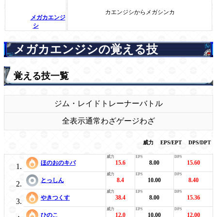
カエンジシからメガシンカ
メガカエンジ
シ
メガカエンジシの覚える技
覚える技一覧
ジム・レイド
トレーナーバトル
全表示
通常わざ
ゲージわざ
威力
EPS/EPT
DPS/DPT
ほのおのキバ
15.6
8.00
15.60
とっしん
8.4
10.00
8.40
やきつくす
38.4
8.00
15.36
ひのこ
12.0
10.00
12.00