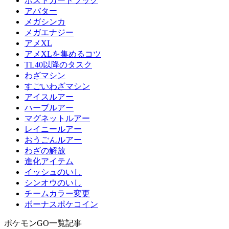
ポストカードブック
アバター
メガシンカ
メガエナジー
アメXL
アメXLを集めるコツ
TL40以降のタスク
わざマシン
すごいわざマシン
アイスルアー
ハーブルアー
マグネットルアー
レイニールアー
おうごんルアー
わざの解放
進化アイテム
イッシュのいし
シンオウのいし
チームカラー変更
ボーナスポケコイン
ポケモンGO一覧記事