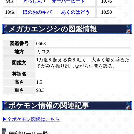
9位
とっしん
+
オーバーヒート
10.76
10位
ほのおのキバ
+
あくのはどう
10.50
メガカエンジシの図鑑情報
図鑑番号
0668
地方
カロス
1万度を超える炎を吐く。大きく燃え盛るた
図鑑文
てがみを振り乱しながら仲間を護る。
英語名
高さ
1.5
重さ
93.3
ポケモン情報の関連記事
▶全ポケモン図鑑はこちら