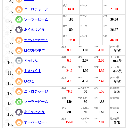
ニトロチャージ
84.0
21.00
ソーラービーム
180
36.00
あくのはどう
80
26.67
オーバーヒート
192.0
48.00
ほのおのキバ
9.6
3.00
4.80
2(1秒)
とっしん
6.0
2.67
2.00
3(1.5秒)
やきつくす
24.0
4.00
4.80
5(2.5秒)
ひのこ
4.8
4.50
2.40
2(1秒)
ニトロチャージ
78.0
50
1.56
自:攻↑
ソーラービーム
150
80
1.88
-
あくのはどう
80
50
1.60
-
オーバーヒート
156.0
55
2.84
自:攻↓