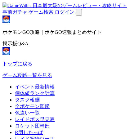
事前ガチャ
ゲーム検索
ログイン
ポケモンGO攻略｜ポケGO速報まとめサイト
掲示板Q&A
トップに戻る
ゲーム攻略一覧を見る
イベント最新情報
個体値ランク計算
タスク報酬
全ポケモン図鑑
色違い一覧
レイドボス早見表
ロケット団幹部
R団したっぱ
レイド招待ツール