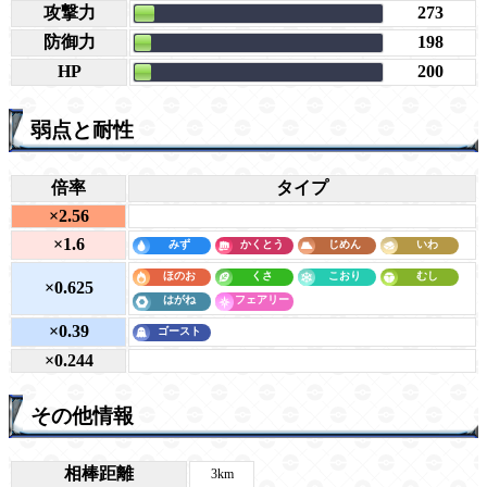
攻撃力
273
防御力
198
HP
200
弱点と耐性
倍率
タイプ
×2.56
×1.6
×0.625
×0.39
×0.244
その他情報
相棒距離
3km