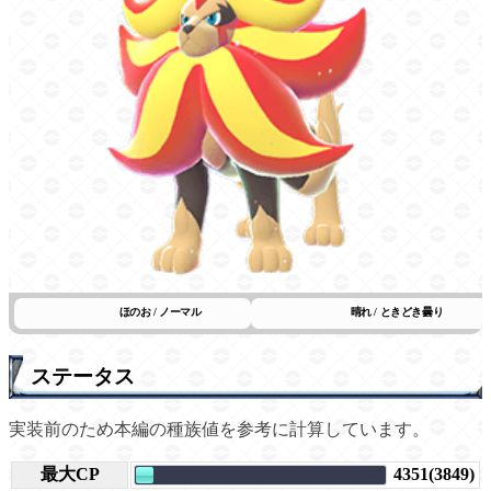
ほのお / ノーマル
晴れ / ときどき曇り
ステータス
実装前のため本編の種族値を参考に計算しています。
最大CP
4351(3849)