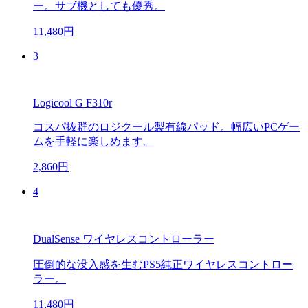
ー。サブ機としても優秀。
11,480円
3
Logicool G F310r
コスパ抜群のロジクール製有線パッド。幅広いPCゲー
ムを手軽に楽しめます。
2,860円
4
DualSense ワイヤレスコントローラー
圧倒的な没入感を生むPS5純正ワイヤレスコントロー
ラー。
11,480円