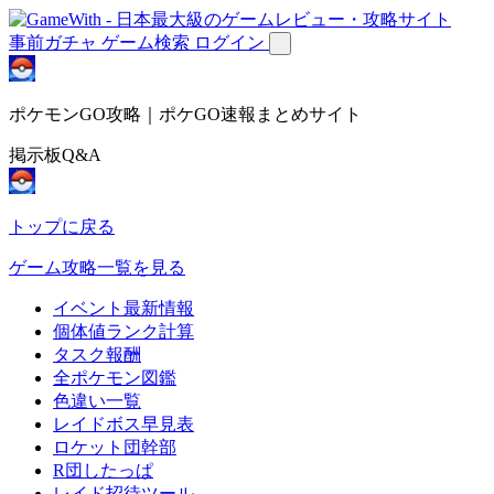
事前ガチャ
ゲーム検索
ログイン
ポケモンGO攻略｜ポケGO速報まとめサイト
掲示板Q&A
トップに戻る
ゲーム攻略一覧を見る
イベント最新情報
個体値ランク計算
タスク報酬
全ポケモン図鑑
色違い一覧
レイドボス早見表
ロケット団幹部
R団したっぱ
レイド招待ツール