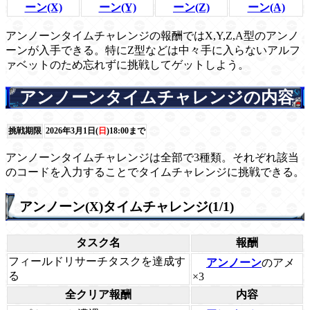
ーン(X)
ーン(Y)
ーン(Z)
ーン(A)
アンノーンタイムチャレンジの報酬ではX,Y,Z,A型のアンノ
ーンが入手できる。特にZ型などは中々手に入らないアルフ
ァベットのため忘れずに挑戦してゲットしよう。
アンノーンタイムチャレンジの内容
挑戦期限
2026年3月1日(
日
)18:00まで
アンノーンタイムチャレンジは全部で3種類。それぞれ該当
のコードを入力することでタイムチャレンジに挑戦できる。
アンノーン(X)タイムチャレンジ(1/1)
タスク名
報酬
フィールドリサーチタスクを達成す
アンノーン
のアメ
る
×3
全クリア報酬
内容