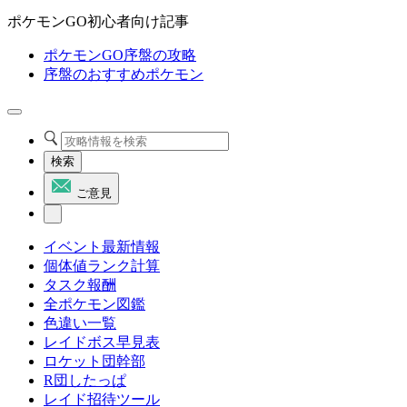
ポケモンGO初心者向け記事
ポケモンGO序盤の攻略
序盤のおすすめポケモン
検索
ご意見
イベント最新情報
個体値ランク計算
タスク報酬
全ポケモン図鑑
色違い一覧
レイドボス早見表
ロケット団幹部
R団したっぱ
レイド招待ツール