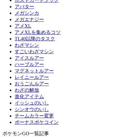
ポストカードブック
アバター
メガシンカ
メガエナジー
アメXL
アメXLを集めるコツ
TL40以降のタスク
わざマシン
すごいわざマシン
アイスルアー
ハーブルアー
マグネットルアー
レイニールアー
おうごんルアー
わざの解放
進化アイテム
イッシュのいし
シンオウのいし
チームカラー変更
ボーナスポケコイン
ポケモンGO一覧記事