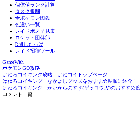
個体値ランク計算
タスク報酬
全ポケモン図鑑
色違い一覧
レイドボス早見表
ロケット団幹部
R団したっぱ
レイド招待ツール
GameWith
ポケモンGO攻略
はねろコイキング攻略！はねコイトップページ
はねろコイキング！なかよしグッズをおすすめ度順に紹介！
はねろコイキング！かいがらのすず(ゲッコウガ)のおすすめ
コメント一覧