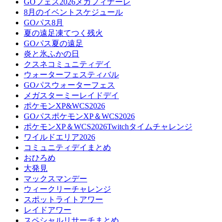
GOフェス2026メガフィナーレ
8月のイベントスケジュール
GOパス8月
夏の遠足凍てつく残火
GOパス夏の遠足
炎と氷ふかの日
クスネコミュニティデイ
ウォーターフェスティバル
GOパスウォーターフェス
メガスターミーレイドデイ
ポケモンXP&WCS2026
GOパスポケモンXP＆WCS2026
ポケモンXP＆WCS2026Twitchタイムチャレンジ
ワイルドエリア2026
コミュニティデイまとめ
おひろめ
大発見
マックスマンデー
ウィークリーチャレンジ
スポットライトアワー
レイドアワー
スペシャルリサーチまとめ