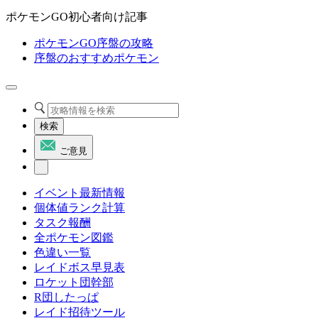
ポケモンGO初心者向け記事
ポケモンGO序盤の攻略
序盤のおすすめポケモン
検索
ご意見
イベント最新情報
個体値ランク計算
タスク報酬
全ポケモン図鑑
色違い一覧
レイドボス早見表
ロケット団幹部
R団したっぱ
レイド招待ツール