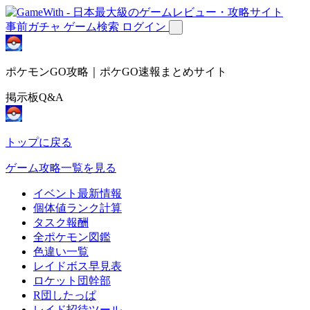
事前ガチャ
ゲーム検索
ログイン
ポケモンGO攻略｜ポケGO速報まとめサイト
掲示板Q&A
トップに戻る
ゲーム攻略一覧を見る
イベント最新情報
個体値ランク計算
タスク報酬
全ポケモン図鑑
色違い一覧
レイドボス早見表
ロケット団幹部
R団したっぱ
レイド招待ツール