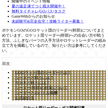
開催中のイベント情報
夏の遠足凍てつく残火開催中！
無料タイチャレ
/
GOパス
/
タスク
GameWithからのお知らせ
未経験可&完全在宅！攻略ライター募集！
ポケモンGOのGOロケット団のリーダー(幹部)についてまと
めています。ロケット団リーダー(幹部)への出会い方や戦う
方法、ふしぎなパーツの入手方法やロケットレーダーの組み
立て方を掲載しているので、知りたい方は参考にしてくださ
い。
目次
GOロケット団のリーダーとは？
リーダーと戦うには？
サカキと戦うには？
リーダー(幹部)の対策について
リーダーとのバトル報酬
公式紹介文
ロケット団リーダー・ボス関連記事