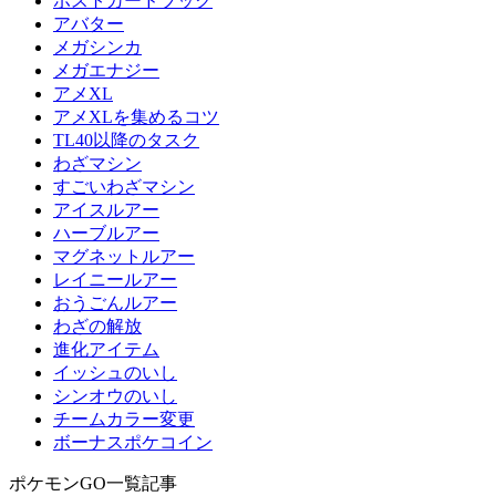
ポストカードブック
アバター
メガシンカ
メガエナジー
アメXL
アメXLを集めるコツ
TL40以降のタスク
わざマシン
すごいわざマシン
アイスルアー
ハーブルアー
マグネットルアー
レイニールアー
おうごんルアー
わざの解放
進化アイテム
イッシュのいし
シンオウのいし
チームカラー変更
ボーナスポケコイン
ポケモンGO一覧記事