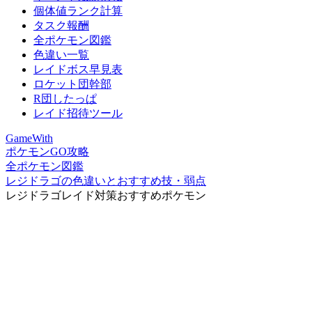
個体値ランク計算
タスク報酬
全ポケモン図鑑
色違い一覧
レイドボス早見表
ロケット団幹部
R団したっぱ
レイド招待ツール
GameWith
ポケモンGO攻略
全ポケモン図鑑
レジドラゴの色違いとおすすめ技・弱点
レジドラゴレイド対策おすすめポケモン