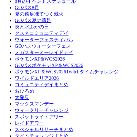
8月のイベントスケジュール
GOパス8月
夏の遠足凍てつく残火
GOパス夏の遠足
炎と氷ふかの日
クスネコミュニティデイ
ウォーターフェスティバル
GOパスウォーターフェス
メガスターミーレイドデイ
ポケモンXP&WCS2026
GOパスポケモンXP＆WCS2026
ポケモンXP＆WCS2026Twitchタイムチャレンジ
ワイルドエリア2026
コミュニティデイまとめ
おひろめ
大発見
マックスマンデー
ウィークリーチャレンジ
スポットライトアワー
レイドアワー
スペシャルリサーチまとめ
タイムチャレンジまとめ