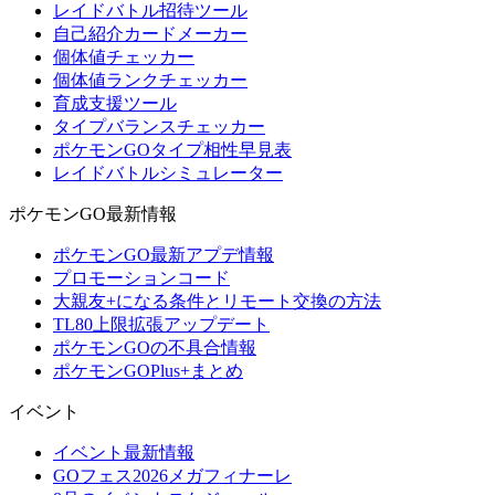
レイドバトル招待ツール
自己紹介カードメーカー
個体値チェッカー
個体値ランクチェッカー
育成支援ツール
タイプバランスチェッカー
ポケモンGOタイプ相性早見表
レイドバトルシミュレーター
ポケモンGO最新情報
ポケモンGO最新アプデ情報
プロモーションコード
大親友+になる条件とリモート交換の方法
TL80上限拡張アップデート
ポケモンGOの不具合情報
ポケモンGOPlus+まとめ
イベント
イベント最新情報
GOフェス2026メガフィナーレ