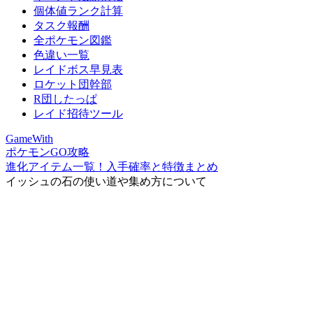
個体値ランク計算
タスク報酬
全ポケモン図鑑
色違い一覧
レイドボス早見表
ロケット団幹部
R団したっぱ
レイド招待ツール
GameWith
ポケモンGO攻略
進化アイテム一覧！入手確率と特徴まとめ
イッシュの石の使い道や集め方について