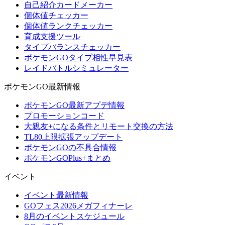
自己紹介カードメーカー
個体値チェッカー
個体値ランクチェッカー
育成支援ツール
タイプバランスチェッカー
ポケモンGOタイプ相性早見表
レイドバトルシミュレーター
ポケモンGO最新情報
ポケモンGO最新アプデ情報
プロモーションコード
大親友+になる条件とリモート交換の方法
TL80上限拡張アップデート
ポケモンGOの不具合情報
ポケモンGOPlus+まとめ
イベント
イベント最新情報
GOフェス2026メガフィナーレ
8月のイベントスケジュール