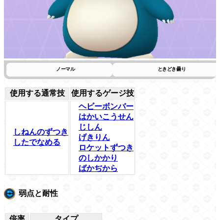
ノーマル
ときどき曇り
使用する通常技
使用するゲージ技
ヘビーボンバー
はかいこうせん
じしん
しねんのずつき
げきりん
したでなめる
ロケットずつき
のしかかり
ばかぢから
弱点と耐性
倍率
タイプ