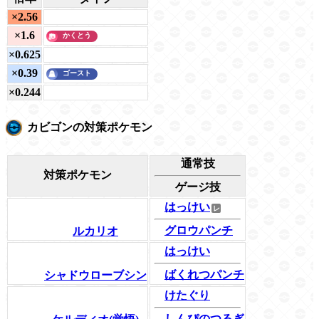
×2.56
×1.6
×0.625
×0.39
×0.244
カビゴンの対策ポケモン
通常技
対策ポケモン
ゲージ技
はっけい
グロウパンチ
ルカリオ
はっけい
ばくれつパンチ
シャドウローブシン
けたぐり
しんぴのつるぎ