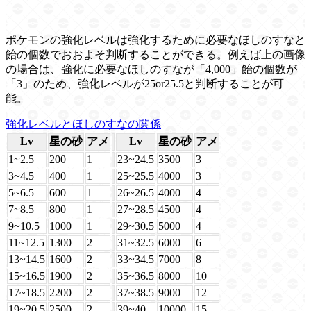
ポケモンの強化レベルは強化するために必要なほしのすなと
飴の個数でおおよそ判断することができる。例えば上の画像
の場合は、強化に必要なほしのすなが「4,000」飴の個数が
「3」のため、強化レベルが25or25.5と判断することが可
能。
強化レベルとほしのすなの関係
Lv
星の砂
アメ
Lv
星の砂
アメ
1~2.5
200
1
23~24.5
3500
3
3~4.5
400
1
25~25.5
4000
3
5~6.5
600
1
26~26.5
4000
4
7~8.5
800
1
27~28.5
4500
4
9~10.5
1000
1
29~30.5
5000
4
11~12.5
1300
2
31~32.5
6000
6
13~14.5
1600
2
33~34.5
7000
8
15~16.5
1900
2
35~36.5
8000
10
17~18.5
2200
2
37~38.5
9000
12
19~20.5
2500
2
39~40
10000
15