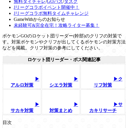
無料タイチャレ
/
GOパス
/
タスク
Jリーグコラボイベント開催中！
Jリーグコラボ無料タイムチャレンジ
GameWithからのお知らせ
未経験可&完全在宅！攻略ライター募集！
ポケモンGOのロケット団リーダー(幹部)のクリフの対策で
す。対策ポケモンやクリフが出してくるポケモンの対策方法
などを掲載。クリフ対策の参考にしてください。
ロケット団リーダー・ボス関連記事
▶
▶
▶ク
アルロ対策
シエラ対策
リフ対策
▶
▶
▶サ
サカキ対策
対策まとめ
カキリサーチ
目次