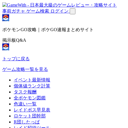
事前ガチャ
ゲーム検索
ログイン
ポケモンGO攻略｜ポケGO速報まとめサイト
掲示板Q&A
トップに戻る
ゲーム攻略一覧を見る
イベント最新情報
個体値ランク計算
タスク報酬
全ポケモン図鑑
色違い一覧
レイドボス早見表
ロケット団幹部
R団したっぱ
レイド招待ツール