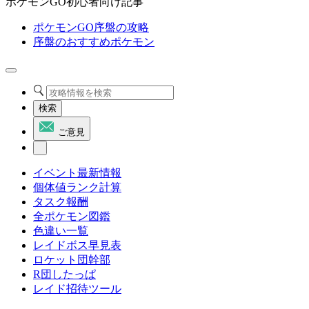
ポケモンGO初心者向け記事
ポケモンGO序盤の攻略
序盤のおすすめポケモン
検索
ご意見
イベント最新情報
個体値ランク計算
タスク報酬
全ポケモン図鑑
色違い一覧
レイドボス早見表
ロケット団幹部
R団したっぱ
レイド招待ツール