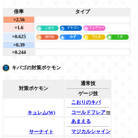
倍率
タイプ
×2.56
×1.6
×0.625
×0.39
×0.244
キバゴの対策ポケモン
通常技
対策ポケモン
ゲージ技
こおりのキバ
コールドフレア
キュレム(W)
あまえる
マジカルシャイン
サーナイト