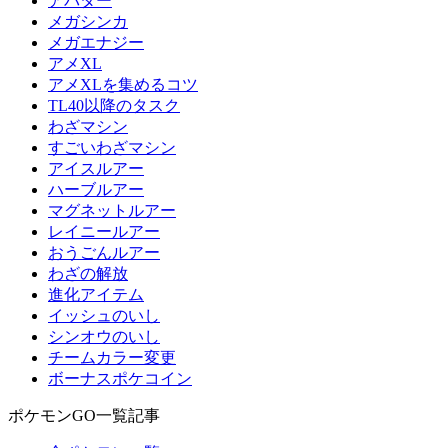
アバター
メガシンカ
メガエナジー
アメXL
アメXLを集めるコツ
TL40以降のタスク
わざマシン
すごいわざマシン
アイスルアー
ハーブルアー
マグネットルアー
レイニールアー
おうごんルアー
わざの解放
進化アイテム
イッシュのいし
シンオウのいし
チームカラー変更
ボーナスポケコイン
ポケモンGO一覧記事