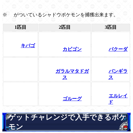
※
がついているシャドウポケモンを捕獲出来ます。
1匹目
2匹目
3匹目
キバゴ
カビゴン
バクーダ
ガラルマタドガ
バンギラ
ス
ス
エルレイ
ゴルーグ
ド
ゲットチャレンジで入手できるポケ
モン