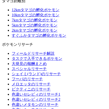
タマゴ距離別
12kmタマゴの孵化ポケモン
10kmタマゴの孵化ポケモン
7kmタマゴの孵化ポケモン
5kmタマゴの孵化ポケモン
2kmタマゴの孵化ポケモン
すぐふかタマゴの孵化ポケモン
ポケモンリサーチ
フィールドリサーチ解説
タスクで入手できるポケモン
大発見の報酬まとめ
スペシャルリサーチ
シェイミ(ランド)のリサーチ
フーパのリサーチ
メロエッタのリサーチ
ビクティニのリサーチ
色違いセレビィのリサーチ1
色違いセレビィのリサーチ2
色違いメタモンのリサーチ