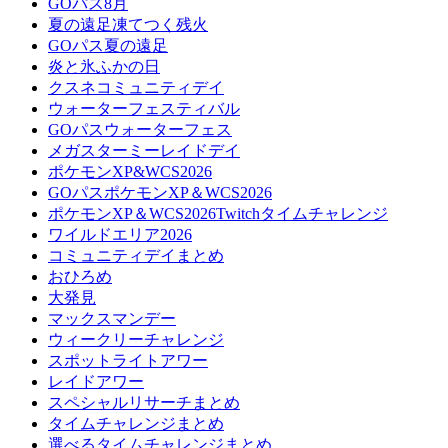
GOパス8月
夏の遠足凍てつく残火
GOパス夏の遠足
炎と氷ふかの日
クスネコミュニティデイ
ウォーターフェスティバル
GOパスウォーターフェス
メガスターミーレイドデイ
ポケモンXP&WCS2026
GOパスポケモンXP＆WCS2026
ポケモンXP＆WCS2026Twitchタイムチャレンジ
ワイルドエリア2026
コミュニティデイまとめ
おひろめ
大発見
マックスマンデー
ウィークリーチャレンジ
スポットライトアワー
レイドアワー
スペシャルリサーチまとめ
タイムチャレンジまとめ
選べるタイムチャレンジまとめ