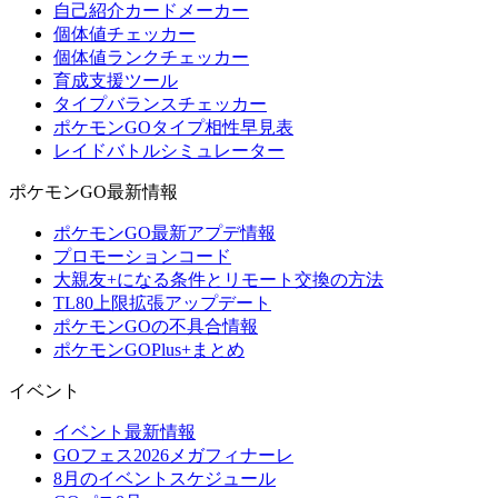
自己紹介カードメーカー
個体値チェッカー
個体値ランクチェッカー
育成支援ツール
タイプバランスチェッカー
ポケモンGOタイプ相性早見表
レイドバトルシミュレーター
ポケモンGO最新情報
ポケモンGO最新アプデ情報
プロモーションコード
大親友+になる条件とリモート交換の方法
TL80上限拡張アップデート
ポケモンGOの不具合情報
ポケモンGOPlus+まとめ
イベント
イベント最新情報
GOフェス2026メガフィナーレ
8月のイベントスケジュール