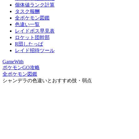
個体値ランク計算
タスク報酬
全ポケモン図鑑
色違い一覧
レイドボス早見表
ロケット団幹部
R団したっぱ
レイド招待ツール
GameWith
ポケモンGO攻略
全ポケモン図鑑
シャンデラの色違いとおすすめ技・弱点