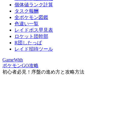
個体値ランク計算
タスク報酬
全ポケモン図鑑
色違い一覧
レイドボス早見表
ロケット団幹部
R団したっぱ
レイド招待ツール
GameWith
ポケモンGO攻略
初心者必見！序盤の進め方と攻略方法