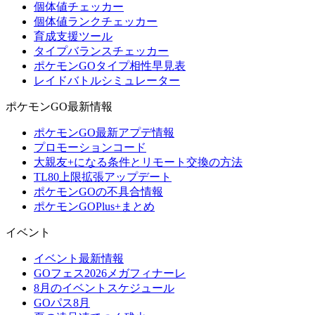
個体値チェッカー
個体値ランクチェッカー
育成支援ツール
タイプバランスチェッカー
ポケモンGOタイプ相性早見表
レイドバトルシミュレーター
ポケモンGO最新情報
ポケモンGO最新アプデ情報
プロモーションコード
大親友+になる条件とリモート交換の方法
TL80上限拡張アップデート
ポケモンGOの不具合情報
ポケモンGOPlus+まとめ
イベント
イベント最新情報
GOフェス2026メガフィナーレ
8月のイベントスケジュール
GOパス8月