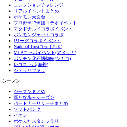
コレクションチャレンジ
リアルイベントまとめ
ポケモン天文台
プロ野球12球団コラボイベント
マクドナルドコラボイベント
ポケモンジェットコラボ
Jリーグコラボイベント
National Trustコラボ(UK)
MLBコラボイベント(アメリカ)
ポケモン化石博物館(シカゴ)
レゴコラボ(海外)
シティサファリ
シーズン
シーズンまとめ
新たな歩みシーズン
パートナーリサーチまとめ
ソフトバンク
イオン
ポケふたスタンプラリー