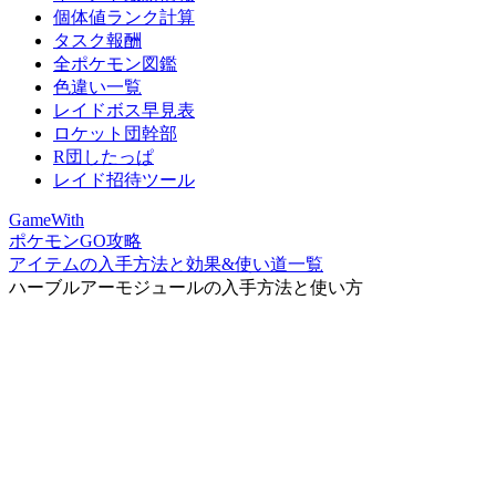
個体値ランク計算
タスク報酬
全ポケモン図鑑
色違い一覧
レイドボス早見表
ロケット団幹部
R団したっぱ
レイド招待ツール
GameWith
ポケモンGO攻略
アイテムの入手方法と効果&使い道一覧
ハーブルアーモジュールの入手方法と使い方