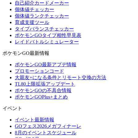
自己紹介カードメーカー
個体値チェッカー
個体値ランクチェッカー
育成支援ツール
タイプバランスチェッカー
ポケモンGOタイプ相性早見表
レイドバトルシミュレーター
ポケモンGO最新情報
ポケモンGO最新アプデ情報
プロモーションコード
大親友+になる条件とリモート交換の方法
TL80上限拡張アップデート
ポケモンGOの不具合情報
ポケモンGOPlus+まとめ
イベント
イベント最新情報
GOフェス2026メガフィナーレ
8月のイベントスケジュール