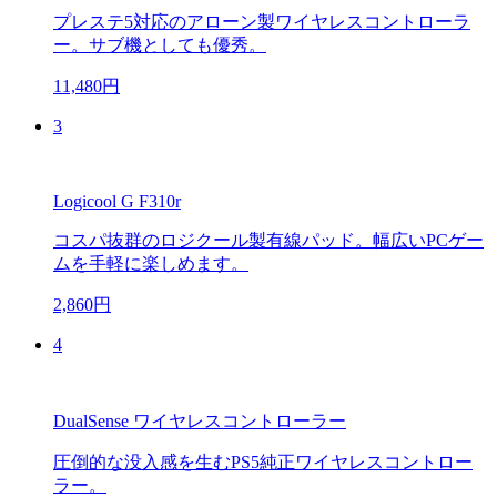
プレステ5対応のアローン製ワイヤレスコントローラ
ー。サブ機としても優秀。
11,480円
3
Logicool G F310r
コスパ抜群のロジクール製有線パッド。幅広いPCゲー
ムを手軽に楽しめます。
2,860円
4
DualSense ワイヤレスコントローラー
圧倒的な没入感を生むPS5純正ワイヤレスコントロー
ラー。