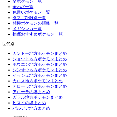
全ポケモン一覧
全わざ一覧
色違いポケモン一覧
タマゴ距離別一覧
相棒ポケモンの距離一覧
メガシンカ一覧
捕獲おすすめポケモン一覧
世代別
カントー地方ポケモンまとめ
ジョウト地方ポケモンまとめ
ホウエン地方ポケモンまとめ
シンオウ地方ポケモンまとめ
イッシュ地方ポケモンまとめ
カロス地方ポケモンまとめ
アローラ地方ポケモンまとめ
アローラの姿まとめ
ガラル地方ポケモンまとめ
ヒスイの姿まとめ
パルデア地方まとめ