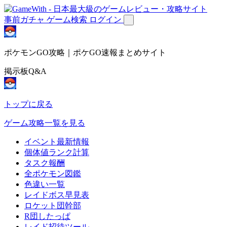
事前ガチャ
ゲーム検索
ログイン
ポケモンGO攻略｜ポケGO速報まとめサイト
掲示板Q&A
トップに戻る
ゲーム攻略一覧を見る
イベント最新情報
個体値ランク計算
タスク報酬
全ポケモン図鑑
色違い一覧
レイドボス早見表
ロケット団幹部
R団したっぱ
レイド招待ツール