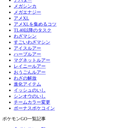
アバター
メガシンカ
メガエナジー
アメXL
アメXLを集めるコツ
TL40以降のタスク
わざマシン
すごいわざマシン
アイスルアー
ハーブルアー
マグネットルアー
レイニールアー
おうごんルアー
わざの解放
進化アイテム
イッシュのいし
シンオウのいし
チームカラー変更
ボーナスポケコイン
ポケモンGO一覧記事