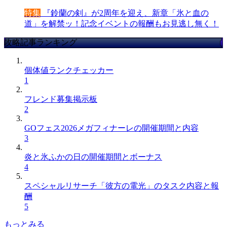
特集
『鈴蘭の剣』が2周年を迎え、新章「氷と血の
道」を解禁ッ！記念イベントの報酬もお見逃し無く！
攻略記事ランキング
個体値ランクチェッカー
1
フレンド募集掲示板
2
GOフェス2026メガフィナーレの開催期間と内容
3
炎と氷ふかの日の開催期間とボーナス
4
スペシャルリサーチ「彼方の電光」のタスク内容と報
酬
5
もっとみる