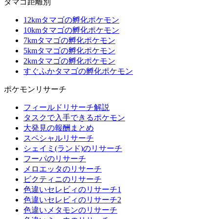
タマゴ距離別
12kmタマゴの孵化ポケモン
10kmタマゴの孵化ポケモン
7kmタマゴの孵化ポケモン
5kmタマゴの孵化ポケモン
2kmタマゴの孵化ポケモン
すぐふかタマゴの孵化ポケモン
ポケモンリサーチ
フィールドリサーチ解説
タスクで入手できるポケモン
大発見の報酬まとめ
スペシャルリサーチ
シェイミ(ランド)のリサーチ
フーパのリサーチ
メロエッタのリサーチ
ビクティニのリサーチ
色違いセレビィのリサーチ1
色違いセレビィのリサーチ2
色違いメタモンのリサーチ