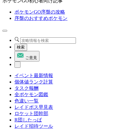
ポケモンGO初心者向け記事
ポケモンGO序盤の攻略
序盤のおすすめポケモン
検索
ご意見
イベント最新情報
個体値ランク計算
タスク報酬
全ポケモン図鑑
色違い一覧
レイドボス早見表
ロケット団幹部
R団したっぱ
レイド招待ツール