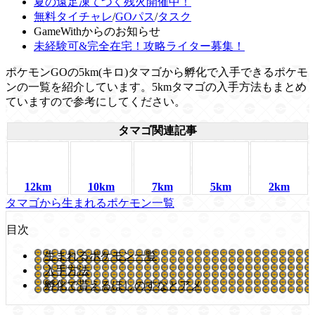
夏の遠足凍てつく残火開催中！
無料タイチャレ
/
GOパス
/
タスク
GameWithからのお知らせ
未経験可&完全在宅！攻略ライター募集！
ポケモンGOの5km(キロ)タマゴから孵化で入手できるポケモ
ンの一覧を紹介しています。5kmタマゴの入手方法もまとめ
ていますので参考にしてください。
タマゴ関連記事
12km
10km
7km
5km
2km
タマゴから生まれるポケモン一覧
目次
生まれるポケモン一覧
入手方法
孵化で貰えるほしのすなとアメ