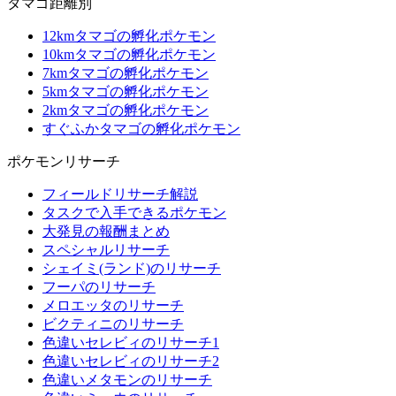
タマゴ距離別
12kmタマゴの孵化ポケモン
10kmタマゴの孵化ポケモン
7kmタマゴの孵化ポケモン
5kmタマゴの孵化ポケモン
2kmタマゴの孵化ポケモン
すぐふかタマゴの孵化ポケモン
ポケモンリサーチ
フィールドリサーチ解説
タスクで入手できるポケモン
大発見の報酬まとめ
スペシャルリサーチ
シェイミ(ランド)のリサーチ
フーパのリサーチ
メロエッタのリサーチ
ビクティニのリサーチ
色違いセレビィのリサーチ1
色違いセレビィのリサーチ2
色違いメタモンのリサーチ