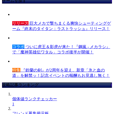
ゲームを探す
リリース
巨大メカで撃ちまくる爽快シューティングゲ
ーム『終末のタイタン：ラストラッシュ』リリース！
コラボ
ついに虎王＆影虎が来た！『鋼嵐 - メカラシ』
で「魔神英雄伝ワタル」コラボ後半が開催！
特集
『鈴蘭の剣』が2周年を迎え、新章「氷と血の
道」を解禁ッ！記念イベントの報酬もお見逃し無く！
攻略記事ランキング
個体値ランクチェッカー
1
フレンド募集掲示板