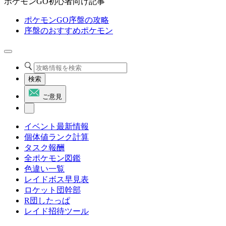
ポケモンGO初心者向け記事
ポケモンGO序盤の攻略
序盤のおすすめポケモン
検索
ご意見
イベント最新情報
個体値ランク計算
タスク報酬
全ポケモン図鑑
色違い一覧
レイドボス早見表
ロケット団幹部
R団したっぱ
レイド招待ツール