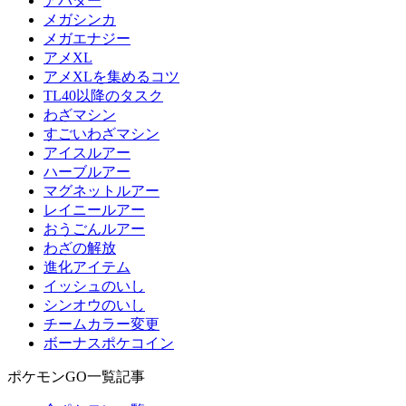
アバター
メガシンカ
メガエナジー
アメXL
アメXLを集めるコツ
TL40以降のタスク
わざマシン
すごいわざマシン
アイスルアー
ハーブルアー
マグネットルアー
レイニールアー
おうごんルアー
わざの解放
進化アイテム
イッシュのいし
シンオウのいし
チームカラー変更
ボーナスポケコイン
ポケモンGO一覧記事