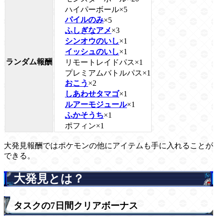
ハイパーボール×5
パイルのみ
×5
ふしぎなアメ
×3
シンオウのいし
×1
イッシュのいし
×1
ランダム報酬
リモートレイドパス×1
プレミアムバトルパス×1
おこう
×2
しあわせタマゴ
×1
ルアーモジュール
×1
ふかそうち
×1
ポフィン×1
大発見報酬ではポケモンの他にアイテムも手に入れることが
できる。
大発見とは？
タスクの7日間クリアボーナス