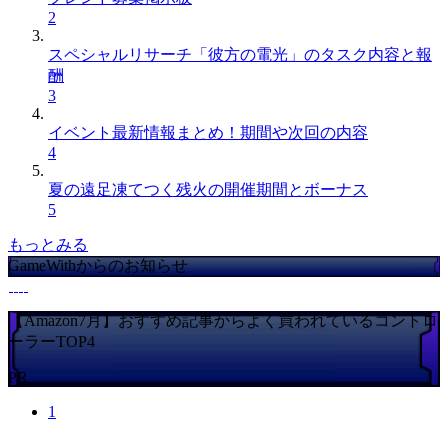
2
スペシャルリサーチ「彼方の電光」のタスク内容と報
酬
3
イベント最新情報まとめ！期間や次回の内容
4
夏の遠足凍てつく残火の開催期間とボーナス
5
もっとみる
GameWithからのお知らせ
【Amazon7月】おすすめ記事からよく買われているコントロ
ーラーTOP4
PR
1