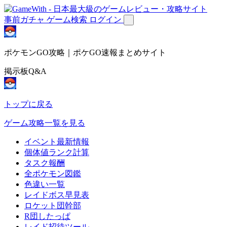
事前ガチャ
ゲーム検索
ログイン
ポケモンGO攻略｜ポケGO速報まとめサイト
掲示板Q&A
トップに戻る
ゲーム攻略一覧を見る
イベント最新情報
個体値ランク計算
タスク報酬
全ポケモン図鑑
色違い一覧
レイドボス早見表
ロケット団幹部
R団したっぱ
レイド招待ツール