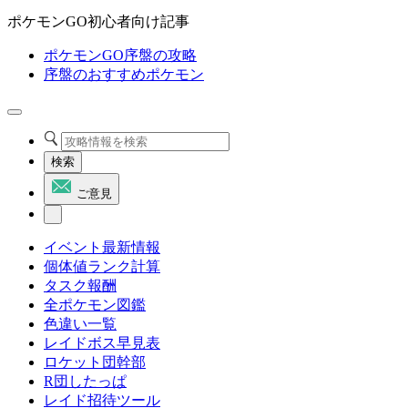
ポケモンGO初心者向け記事
ポケモンGO序盤の攻略
序盤のおすすめポケモン
検索
ご意見
イベント最新情報
個体値ランク計算
タスク報酬
全ポケモン図鑑
色違い一覧
レイドボス早見表
ロケット団幹部
R団したっぱ
レイド招待ツール