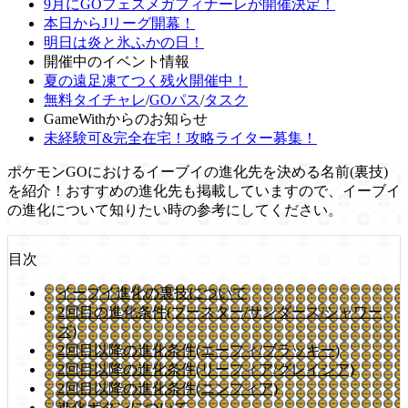
9月にGOフェスメガフィナーレが開催決定！
本日からJリーグ開幕！
明日は炎と氷ふかの日！
開催中のイベント情報
夏の遠足凍てつく残火開催中！
無料タイチャレ
/
GOパス
/
タスク
GameWithからのお知らせ
未経験可&完全在宅！攻略ライター募集！
ポケモンGOにおけるイーブイの進化先を決める名前(裏技)
を紹介！おすすめの進化先も掲載していますので、イーブイ
の進化について知りたい時の参考にしてください。
目次
イーブイ進化の裏技について
2回目の進化条件(ブースター/サンダース/シャワー
ズ)
2回目以降の進化条件(エーフィ/ブラッキー)
2回目以降の進化条件(リーフィア/グレイシア)
2回目以降の進化条件(ニンフィア)
進化ボタンについて