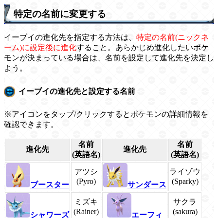
特定の名前に変更する
イーブイの進化先を指定する方法は、
特定の名前(ニックネ
ーム)に設定後に進化
すること。あらかじめ進化したいポケ
モンが決まっている場合は、名前を設定して進化先を決定し
よう。
イーブイの進化先と設定する名前
※アイコンをタップ/クリックするとポケモンの詳細情報を
確認できます。
名前
名前
進化先
進化先
(英語名)
(英語名)
アツシ
ライゾウ
(Pyro)
(Sparky)
ブースター
サンダース
ミズキ
サクラ
(Rainer)
(sakura)
シャワーズ
エーフィ