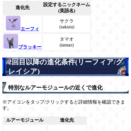
設定するニックネーム
進化先
(英語名)
サクラ
(sakura)
エーフィ
タマオ
(tamao)
ブラッキー
2回目以降の進化条件(リーフィア/グ
レイシア)
特別なルアーモジュールの近くで進化
※アイコンをタップ/クリックすると詳細情報を確認できま
す。
ルアーモジュール
進化先