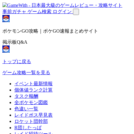
事前ガチャ
ゲーム検索
ログイン
ポケモンGO攻略｜ポケGO速報まとめサイト
掲示板Q&A
トップに戻る
ゲーム攻略一覧を見る
イベント最新情報
個体値ランク計算
タスク報酬
全ポケモン図鑑
色違い一覧
レイドボス早見表
ロケット団幹部
R団したっぱ
レイド招待ツール