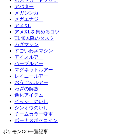
ポストカードブック
アバター
メガシンカ
メガエナジー
アメXL
アメXLを集めるコツ
TL40以降のタスク
わざマシン
すごいわざマシン
アイスルアー
ハーブルアー
マグネットルアー
レイニールアー
おうごんルアー
わざの解放
進化アイテム
イッシュのいし
シンオウのいし
チームカラー変更
ボーナスポケコイン
ポケモンGO一覧記事