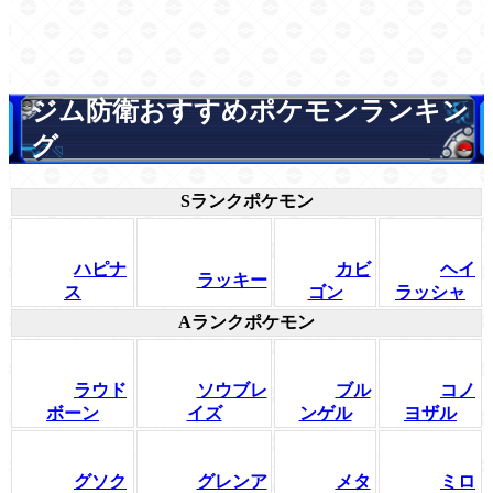
ジム防衛おすすめポケモンランキン
グ
Sランクポケモン
ハピナ
カビ
ヘイ
ラッキー
ス
ゴン
ラッシャ
Aランクポケモン
ラウド
ソウブレ
ブル
コノ
ボーン
イズ
ンゲル
ヨザル
グソク
グレンア
メタ
ミロ