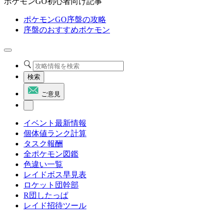
ポケモンGO初心者向け記事
ポケモンGO序盤の攻略
序盤のおすすめポケモン
検索
ご意見
イベント最新情報
個体値ランク計算
タスク報酬
全ポケモン図鑑
色違い一覧
レイドボス早見表
ロケット団幹部
R団したっぱ
レイド招待ツール