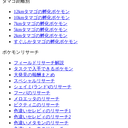
タマゴ距離別
12kmタマゴの孵化ポケモン
10kmタマゴの孵化ポケモン
7kmタマゴの孵化ポケモン
5kmタマゴの孵化ポケモン
2kmタマゴの孵化ポケモン
すぐふかタマゴの孵化ポケモン
ポケモンリサーチ
フィールドリサーチ解説
タスクで入手できるポケモン
大発見の報酬まとめ
スペシャルリサーチ
シェイミ(ランド)のリサーチ
フーパのリサーチ
メロエッタのリサーチ
ビクティニのリサーチ
色違いセレビィのリサーチ1
色違いセレビィのリサーチ2
色違いメタモンのリサーチ