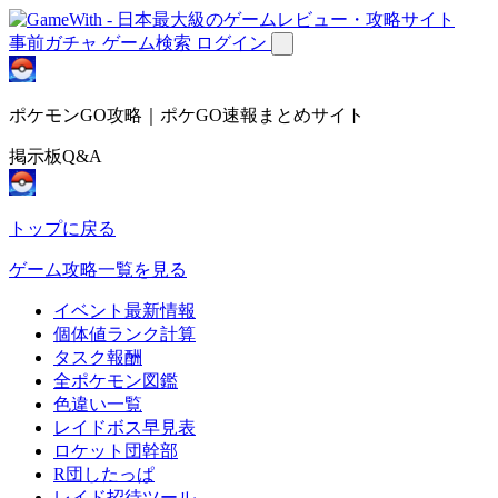
事前ガチャ
ゲーム検索
ログイン
ポケモンGO攻略｜ポケGO速報まとめサイト
掲示板Q&A
トップに戻る
ゲーム攻略一覧を見る
イベント最新情報
個体値ランク計算
タスク報酬
全ポケモン図鑑
色違い一覧
レイドボス早見表
ロケット団幹部
R団したっぱ
レイド招待ツール