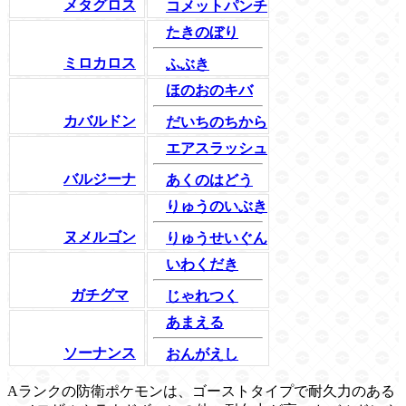
メタグロス
コメットパンチ
たきのぼり
ミロカロス
ふぶき
ほのおのキバ
カバルドン
だいちのちから
エアスラッシュ
バルジーナ
あくのはどう
りゅうのいぶき
ヌメルゴン
りゅうせいぐん
いわくだき
ガチグマ
じゃれつく
あまえる
ソーナンス
おんがえし
Aランクの防衛ポケモンは、ゴーストタイプで耐久力のある