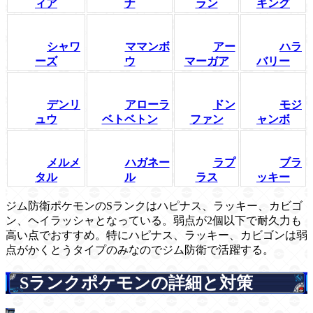
ィア
ナ
ラン
キング
シャワ
ママンボ
アー
ハラ
ーズ
ウ
マーガア
バリー
デンリ
アローラ
ドン
モジ
ュウ
ベトベトン
ファン
ャンボ
メルメ
ハガネー
ラプ
ブラ
タル
ル
ラス
ッキー
ジム防衛ポケモンのSランクはハピナス、ラッキー、カビゴ
ン、ヘイラッシャとなっている。弱点が2個以下で耐久力も
高い点でおすすめ。特にハピナス、ラッキー、カビゴンは弱
点がかくとうタイプのみなのでジム防衛で活躍する。
Sランクポケモンの詳細と対策