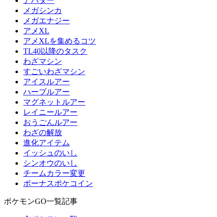
アバター
メガシンカ
メガエナジー
アメXL
アメXLを集めるコツ
TL40以降のタスク
わざマシン
すごいわざマシン
アイスルアー
ハーブルアー
マグネットルアー
レイニールアー
おうごんルアー
わざの解放
進化アイテム
イッシュのいし
シンオウのいし
チームカラー変更
ボーナスポケコイン
ポケモンGO一覧記事