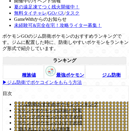
開催中のイベント情報
夏の遠足凍てつく残火開催中！
無料タイチャレ
/
GOパス
/
タスク
GameWithからのお知らせ
未経験可&完全在宅！攻略ライター募集！
ポケモンGOのジム防衛ポケモンのおすすめランキングで
す。ジムに配置した時に、防衛しやすいポケモンをランキン
グ形式で紹介しています。
ランキング
種族値
最強ポケモン
ジム防衛
▶ジム防衛でポケコインをもらう方法
目次
ジム防衛おすすめポケモンランキング
Sランクポケモンの詳細と対策
Aランクポケモンのおすすめ技
Bランクポケモンのおすすめ技
倒されにくいジムの特徴