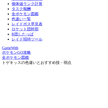
個体値ランク計算
タスク報酬
全ポケモン図鑑
色違い一覧
レイドボス早見表
ロケット団幹部
R団したっぱ
レイド招待ツール
GameWith
ポケモンGO攻略
全ポケモン図鑑
トゲキッスの色違いとおすすめ技・弱点