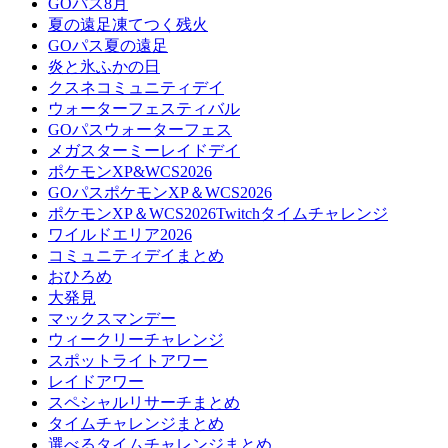
GOパス8月
夏の遠足凍てつく残火
GOパス夏の遠足
炎と氷ふかの日
クスネコミュニティデイ
ウォーターフェスティバル
GOパスウォーターフェス
メガスターミーレイドデイ
ポケモンXP&WCS2026
GOパスポケモンXP＆WCS2026
ポケモンXP＆WCS2026Twitchタイムチャレンジ
ワイルドエリア2026
コミュニティデイまとめ
おひろめ
大発見
マックスマンデー
ウィークリーチャレンジ
スポットライトアワー
レイドアワー
スペシャルリサーチまとめ
タイムチャレンジまとめ
選べるタイムチャレンジまとめ