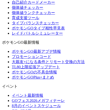
自己紹介カードメーカー
個体値チェッカー
個体値ランクチェッカー
育成支援ツール
タイプバランスチェッカー
ポケモンGOタイプ相性早見表
レイドバトルシミュレーター
ポケモンGO最新情報
ポケモンGO最新アプデ情報
プロモーションコード
大親友+になる条件とリモート交換の方法
TL80上限拡張アップデート
ポケモンGOの不具合情報
ポケモンGOPlus+まとめ
イベント
イベント最新情報
GOフェス2026メガフィナーレ
8月のイベントスケジュール