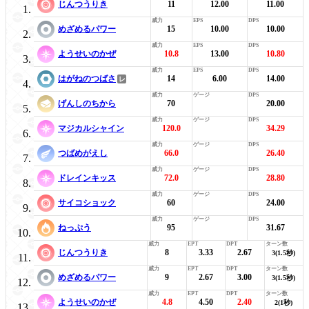
じんつうりき
11
12.00
11.00
めざめるパワー
15
10.00
10.00
ようせいのかぜ
10.8
13.00
10.80
はがねのつばさ
14
6.00
14.00
げんしのちから
70
20.00
マジカルシャイン
120.0
34.29
つばめがえし
66.0
26.40
ドレインキッス
72.0
28.80
サイコショック
60
24.00
ねっぷう
95
31.67
じんつうりき
8
3.33
2.67
3(1.5秒)
めざめるパワー
9
2.67
3.00
3(1.5秒)
ようせいのかぜ
4.8
4.50
2.40
2(1秒)