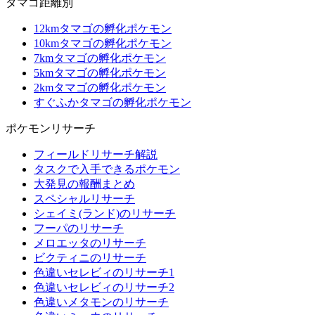
タマゴ距離別
12kmタマゴの孵化ポケモン
10kmタマゴの孵化ポケモン
7kmタマゴの孵化ポケモン
5kmタマゴの孵化ポケモン
2kmタマゴの孵化ポケモン
すぐふかタマゴの孵化ポケモン
ポケモンリサーチ
フィールドリサーチ解説
タスクで入手できるポケモン
大発見の報酬まとめ
スペシャルリサーチ
シェイミ(ランド)のリサーチ
フーパのリサーチ
メロエッタのリサーチ
ビクティニのリサーチ
色違いセレビィのリサーチ1
色違いセレビィのリサーチ2
色違いメタモンのリサーチ