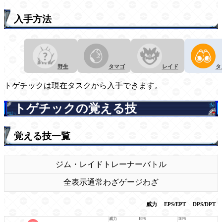
入手方法
野生
タマゴ
レイド
タ
トゲチックは現在タスクから入手できます。
トゲチックの覚える技
覚える技一覧
ジム・レイド
トレーナーバトル
全表示
通常わざ
ゲージわざ
威力
EPS/EPT
DPS/DPT