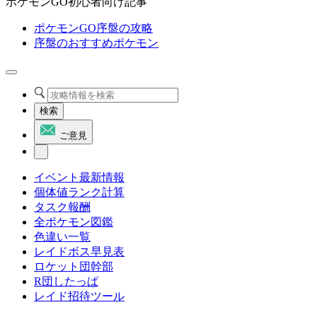
ポケモンGO初心者向け記事
ポケモンGO序盤の攻略
序盤のおすすめポケモン
検索
ご意見
イベント最新情報
個体値ランク計算
タスク報酬
全ポケモン図鑑
色違い一覧
レイドボス早見表
ロケット団幹部
R団したっぱ
レイド招待ツール