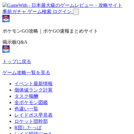
事前ガチャ
ゲーム検索
ログイン
ポケモンGO攻略｜ポケGO速報まとめサイト
掲示板Q&A
トップに戻る
ゲーム攻略一覧を見る
イベント最新情報
個体値ランク計算
タスク報酬
全ポケモン図鑑
色違い一覧
レイドボス早見表
ロケット団幹部
R団したっぱ
レイド招待ツール