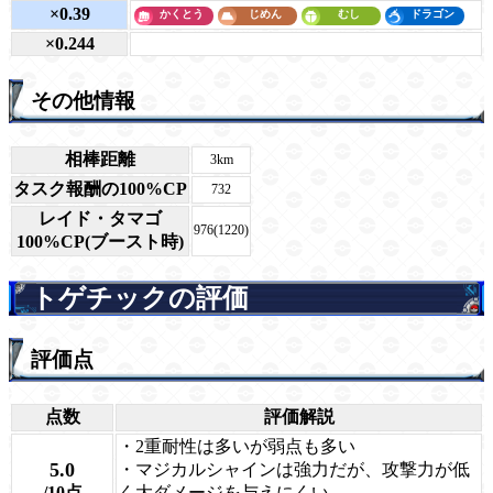
×0.39
×0.244
その他情報
相棒距離
3km
タスク報酬の100%CP
732
レイド・タマゴ
976(1220)
100%CP(ブースト時)
トゲチックの評価
評価点
点数
評価解説
・2重耐性は多いが弱点も多い
5.0
・マジカルシャインは強力だが、攻撃力が低
/10点
く大ダメージを与えにくい