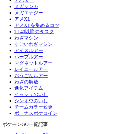
アバター
メガシンカ
メガエナジー
アメXL
アメXLを集めるコツ
TL40以降のタスク
わざマシン
すごいわざマシン
アイスルアー
ハーブルアー
マグネットルアー
レイニールアー
おうごんルアー
わざの解放
進化アイテム
イッシュのいし
シンオウのいし
チームカラー変更
ボーナスポケコイン
ポケモンGO一覧記事