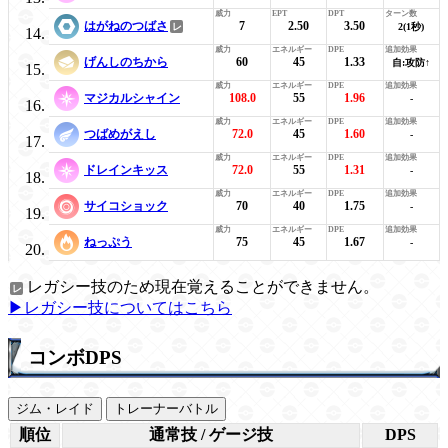
はがねのつばさ
7
2.50
3.50
2(1秒)
げんしのちから
60
45
1.33
自:攻防↑
マジカルシャイン
108.0
55
1.96
-
つばめがえし
72.0
45
1.60
-
ドレインキッス
72.0
55
1.31
-
サイコショック
70
40
1.75
-
ねっぷう
75
45
1.67
-
レガシー技のため現在覚えることができません。
▶レガシー技についてはこちら
コンボDPS
ジム・レイド
トレーナーバトル
順位
通常技 / ゲージ技
DPS