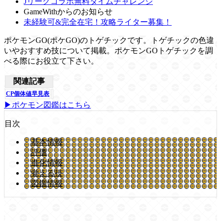
Jリーグコラボ無料タイムチャレンジ
GameWithからのお知らせ
未経験可&完全在宅！攻略ライター募集！
ポケモンGO(ポケGO)のトゲチックです。トゲチックの色違
いやおすすめ技について掲載。ポケモンGOトゲチックを調
べる際にお役立て下さい。
関連記事
CP個体値早見表
▶ポケモン図鑑はこちら
目次
基本情報
評価
進化情報
覚える技
図鑑情報