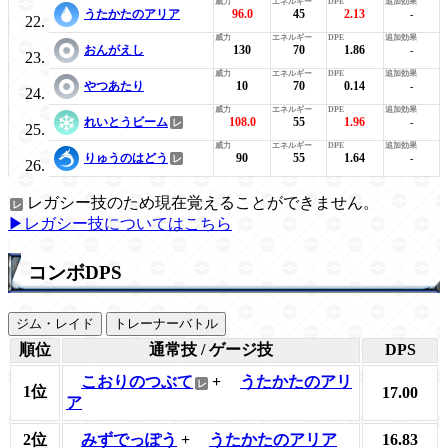
うたかたのアリア
96.0
45
2.13
-
おんがえし
130
70
1.86
-
やつあたり
10
70
0.14
-
れいとうビーム
108.0
55
1.96
-
りゅうのはどう
90
55
1.64
-
レガシー技のため現在覚えることができません。
▶レガシー技についてはこちら
コンボDPS
ジム・レイド
トレーナーバトル
順位
通常技 / ゲージ技
DPS
こおりのつぶて
+
うたかたのアリ
1位
17.00
ア
2位
みずでっぽう
+
うたかたのアリア
16.83