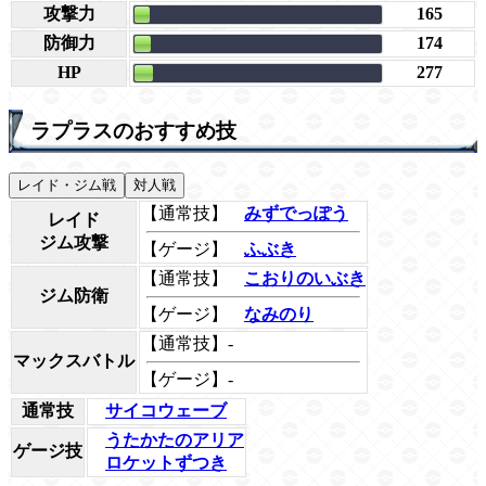
攻撃力
165
防御力
174
HP
277
ラプラスのおすすめ技
レイド・ジム戦
対人戦
【通常技】
みずでっぽう
レイド
ジム攻撃
【ゲージ】
ふぶき
【通常技】
こおりのいぶき
ジム防衛
【ゲージ】
なみのり
【通常技】-
マックスバトル
【ゲージ】-
通常技
サイコウェーブ
うたかたのアリア
ゲージ技
ロケットずつき