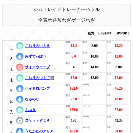
ジム・レイド
トレーナーバトル
全表示
通常わざ
ゲージわざ
威力
EPS/EPT
DPS/DPT
こおりのいぶき
13.2
8.00
13.20
みずでっぽう
6.0
10.00
12.00
サイコウェーブ
4
14.00
8.00
こおりのつぶて
12.0
12.00
12.00
ハイドロポンプ
162.0
46.29
なみのり
72.0
48.00
ふぶき
156.0
52.00
ロケットずつき
130
43.33
うたかたのアリア
102.0
34.00