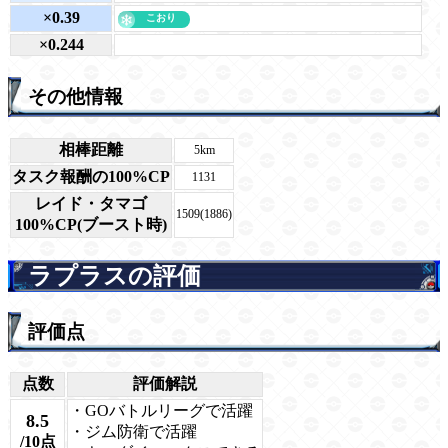
×0.39
×0.244
その他情報
相棒距離
5km
タスク報酬の100%CP
1131
レイド・タマゴ
1509(1886)
100%CP(ブースト時)
ラプラスの評価
評価点
点数
評価解説
・GOバトルリーグで活躍
8.5
・ジム防衛で活躍
/10点