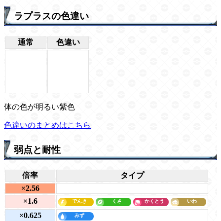
ラプラスの色違い
通常
色違い
体の色が明るい紫色
色違いのまとめはこちら
弱点と耐性
倍率
タイプ
×2.56
×1.6
×0.625