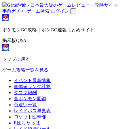
事前ガチャ
ゲーム検索
ログイン
ポケモンGO攻略｜ポケGO速報まとめサイト
掲示板Q&A
トップに戻る
ゲーム攻略一覧を見る
イベント最新情報
個体値ランク計算
タスク報酬
全ポケモン図鑑
色違い一覧
レイドボス早見表
ロケット団幹部
R団したっぱ
レイド招待ツール