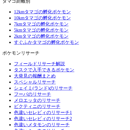
タマゴ距離別
12kmタマゴの孵化ポケモン
10kmタマゴの孵化ポケモン
7kmタマゴの孵化ポケモン
5kmタマゴの孵化ポケモン
2kmタマゴの孵化ポケモン
すぐふかタマゴの孵化ポケモン
ポケモンリサーチ
フィールドリサーチ解説
タスクで入手できるポケモン
大発見の報酬まとめ
スペシャルリサーチ
シェイミ(ランド)のリサーチ
フーパのリサーチ
メロエッタのリサーチ
ビクティニのリサーチ
色違いセレビィのリサーチ1
色違いセレビィのリサーチ2
色違いメタモンのリサーチ