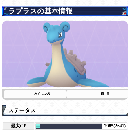
ラプラスの基本情報
みず / こおり
雨 / 雪
ステータス
最大CP
2985(2641)