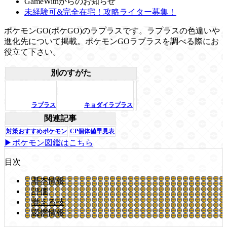
GameWithからのお知らせ
未経験可&完全在宅！攻略ライター募集！
ポケモンGO(ポケGO)のラプラスです。ラプラスの色違いや
進化先について掲載。ポケモンGOラプラスを調べる際にお
役立て下さい。
別のすがた
ラプラス
キョダイラプラス
関連記事
対策おすすめポケモン
CP個体値早見表
▶ポケモン図鑑はこちら
目次
基本情報
評価
覚える技
図鑑情報