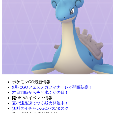
ポケモンGO最新情報
9月にGOフェスメガフィナーレが開催決定！
本日11時から炎と氷ふかの日！
開催中のイベント情報
夏の遠足凍てつく残火開催中！
無料タイチャレ
/
GOパス
/
タスク