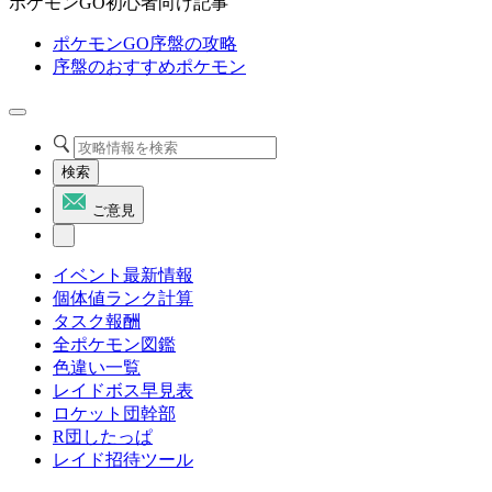
ポケモンGO初心者向け記事
ポケモンGO序盤の攻略
序盤のおすすめポケモン
検索
ご意見
イベント最新情報
個体値ランク計算
タスク報酬
全ポケモン図鑑
色違い一覧
レイドボス早見表
ロケット団幹部
R団したっぱ
レイド招待ツール