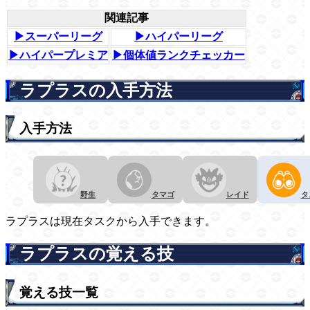
関連記事
▶スーパーリーグ
▶ハイパーリーグ
▶ハイパープレミア
▶個体値ランクチェッカー
ラプラスの入手方法
入手方法
野生
タマゴ
レイド
タ
ラプラスは現在タスクから入手できます。
ラプラスの覚える技
覚える技一覧