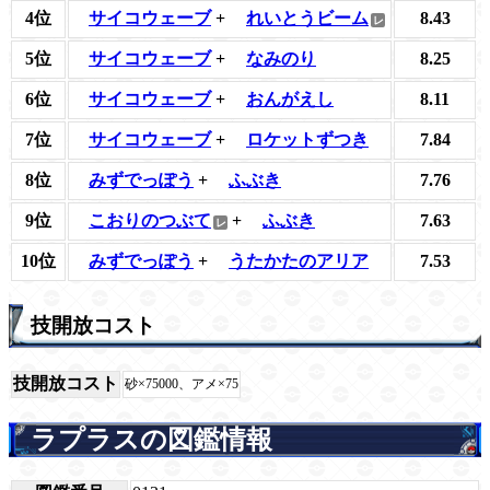
4位
サイコウェーブ
+
れいとうビーム
8.43
5位
サイコウェーブ
+
なみのり
8.25
6位
サイコウェーブ
+
おんがえし
8.11
7位
サイコウェーブ
+
ロケットずつき
7.84
8位
みずでっぽう
+
ふぶき
7.76
9位
こおりのつぶて
+
ふぶき
7.63
10位
みずでっぽう
+
うたかたのアリア
7.53
技開放コスト
技開放コスト
砂×75000、アメ×75
ラプラスの図鑑情報