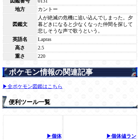
図鑑番号
0131
地方
カントー
人が絶滅の危機に追い込んでしまった。夕
図鑑文
暮どきになると少なくなった仲間を探して
悲しそうな声で歌うという。
英語名
Lapras
高さ
2.5
重さ
220
ポケモン情報の関連記事
▶全ポケモン図鑑はこちら
便利ツール一覧
▶個体
▶個体値ラン