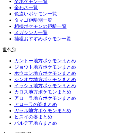
全ポケモン一覧
全わざ一覧
色違いポケモン一覧
タマゴ距離別一覧
相棒ポケモンの距離一覧
メガシンカ一覧
捕獲おすすめポケモン一覧
世代別
カントー地方ポケモンまとめ
ジョウト地方ポケモンまとめ
ホウエン地方ポケモンまとめ
シンオウ地方ポケモンまとめ
イッシュ地方ポケモンまとめ
カロス地方ポケモンまとめ
アローラ地方ポケモンまとめ
アローラの姿まとめ
ガラル地方ポケモンまとめ
ヒスイの姿まとめ
パルデア地方まとめ