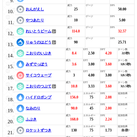
おんがえし
25
50.00
やつあたり
10
5.00
れいとうビーム
114.0
32.57
りゅうのはどう
90
25.71
こおりのいぶき
8.4
2.50
4.20
2(1秒)
みずでっぽう
3.6
3.00
3.60
1(0.5秒)
サイコウェーブ
3
4.00
3.00
1(0.5秒)
こおりのつぶて
10.8
3.33
3.60
3(1.5秒)
ハイドロポンプ
156.0
75
2.08
-
なみのり
90.0
45
2.00
-
ふぶき
168.0
75
2.24
-
ロケットずつき
130
75
1.73
自:防↑