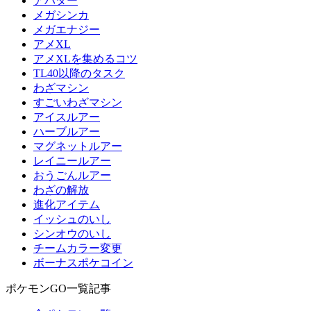
アバター
メガシンカ
メガエナジー
アメXL
アメXLを集めるコツ
TL40以降のタスク
わざマシン
すごいわざマシン
アイスルアー
ハーブルアー
マグネットルアー
レイニールアー
おうごんルアー
わざの解放
進化アイテム
イッシュのいし
シンオウのいし
チームカラー変更
ボーナスポケコイン
ポケモンGO一覧記事