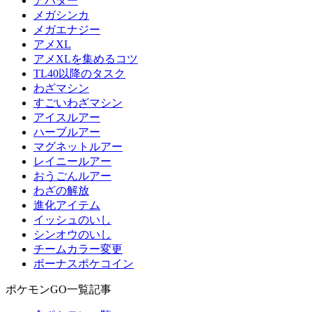
アバター
メガシンカ
メガエナジー
アメXL
アメXLを集めるコツ
TL40以降のタスク
わざマシン
すごいわざマシン
アイスルアー
ハーブルアー
マグネットルアー
レイニールアー
おうごんルアー
わざの解放
進化アイテム
イッシュのいし
シンオウのいし
チームカラー変更
ボーナスポケコイン
ポケモンGO一覧記事