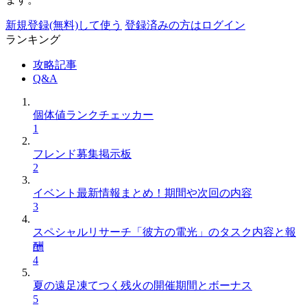
新規登録(無料)して使う
登録済みの方はログイン
ランキング
攻略記事
Q&A
個体値ランクチェッカー
1
フレンド募集掲示板
2
イベント最新情報まとめ！期間や次回の内容
3
スペシャルリサーチ「彼方の電光」のタスク内容と報
酬
4
夏の遠足凍てつく残火の開催期間とボーナス
5