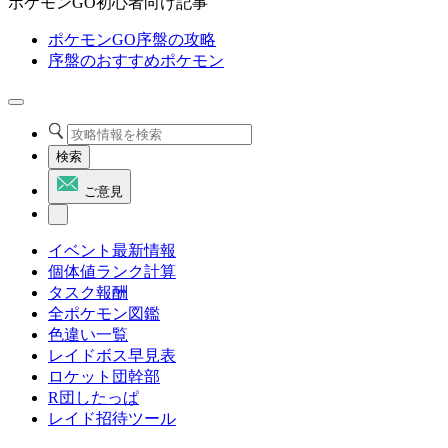
ポケモンGO初心者向け記事
ポケモンGO序盤の攻略
序盤のおすすめポケモン
検索
ご意見
イベント最新情報
個体値ランク計算
タスク報酬
全ポケモン図鑑
色違い一覧
レイドボス早見表
ロケット団幹部
R団したっぱ
レイド招待ツール