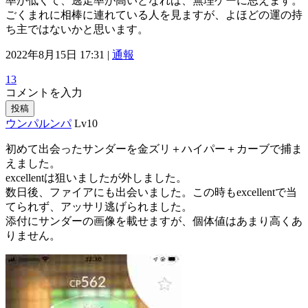
率が低くて、逃走率が高いとなれば、無理ゲーに思えます。
ごくまれに相棒に連れている人を見ますが、よほどの運の持
ち主ではないかと思います。
2022年8月15日 17:31 |
通報
13
コメントを入力
投稿
ウンパルンパ
Lv10
初めて出会ったサンダーを金ズリ＋ハイパー＋カーブで捕ま
えました。
excellentは狙いましたが外しました。
数日後、ファイアにも出会いました。この時もexcellentで当
てられず、アッサリ逃げられました。
添付にサンダーの画像を載せますが、個体値はあまり高くあ
りません。