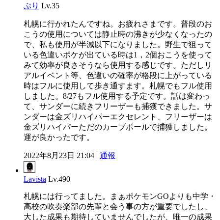
ぶり
Lv.35
札幌に行かれたんですね。お疲れさまです。普段のお
こうの使用については静止時の沸きが少なくなったの
で、私も使用が半減以下になりました。野生で狙って
いる色違いポケが出ている時は1，2個おこうを使って
みて効率が良さそうなら使用する感じです。ただしリ
アルイベント等、色違いの確率が格段に上がっている
時はフルに使用して歩き通すます。札幌でもフル使用
しました。8/27もフル使用する予定です。話は変わっ
て、サンダーに続きフリーザーも捕獲できました。サ
ンダーは金ズリハイパーエクセレント、フリーザーは
金ズリハイパーただのカーブボールで捕獲しました。
運が良かったです。
2022年8月23日 21:04 |
通報
Lavista
Lv.490
札幌には行ってました。まぁポケモンGOよりも中学・
高校の吹奏楽部の先輩と会う事の方が重要でしたし、
大した成果も期待していませんでしたが、唯一の成果