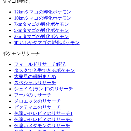
タマゴ距離別
12kmタマゴの孵化ポケモン
10kmタマゴの孵化ポケモン
7kmタマゴの孵化ポケモン
5kmタマゴの孵化ポケモン
2kmタマゴの孵化ポケモン
すぐふかタマゴの孵化ポケモン
ポケモンリサーチ
フィールドリサーチ解説
タスクで入手できるポケモン
大発見の報酬まとめ
スペシャルリサーチ
シェイミ(ランド)のリサーチ
フーパのリサーチ
メロエッタのリサーチ
ビクティニのリサーチ
色違いセレビィのリサーチ1
色違いセレビィのリサーチ2
色違いメタモンのリサーチ