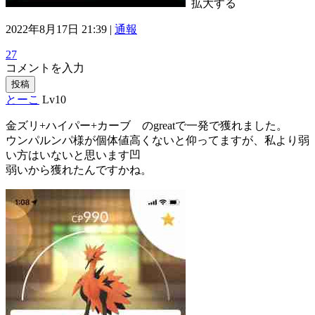
拡大する
2022年8月17日 21:39 |
通報
27
コメントを入力
投稿
とーこ
Lv10
金ズリ+ハイパー+カーブ のgreatで一発で獲れました。
ウンパルンパ様が個体値高くないと仰ってますが、私より弱
い方はいないと思います凹
弱いから獲れたんですかね。