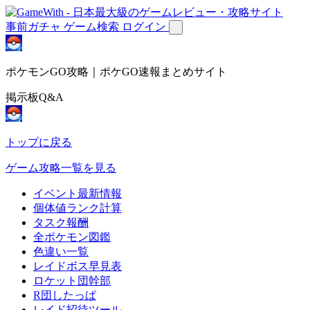
事前ガチャ
ゲーム検索
ログイン
ポケモンGO攻略｜ポケGO速報まとめサイト
掲示板Q&A
トップに戻る
ゲーム攻略一覧を見る
イベント最新情報
個体値ランク計算
タスク報酬
全ポケモン図鑑
色違い一覧
レイドボス早見表
ロケット団幹部
R団したっぱ
レイド招待ツール