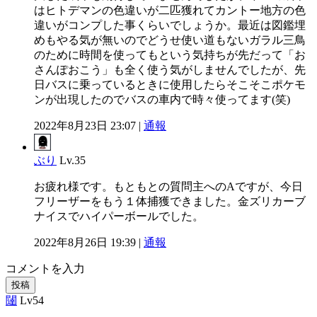
はヒトデマンの色違いが二匹獲れてカントー地方の色
違いがコンプした事くらいでしょうか。最近は図鑑埋
めもやる気が無いのでどうせ使い道もないガラル三鳥
のために時間を使ってもという気持ちが先だって「お
さんぽおこう」も全く使う気がしませんでしたが、先
日バスに乗っているときに使用したらそこそこポケモ
ンが出現したのでバスの車内で時々使ってます(笑)
2022年8月23日 23:07 |
通報
ぶり
Lv.35
お疲れ様です。もともとの質問主へのAですが、今日
フリーザーをもう１体捕獲できました。金ズリカーブ
ナイスでハイパーボールでした。
2022年8月26日 19:39 |
通報
コメントを入力
投稿
闥
Lv54