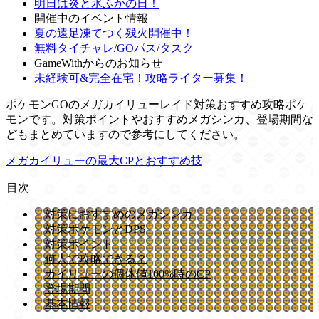
明日は炎と氷ふかの日！
開催中のイベント情報
夏の遠足凍てつく残火開催中！
無料タイチャレ
/
GOパス
/
タスク
GameWithからのお知らせ
未経験可&完全在宅！攻略ライター募集！
ポケモンGOのメガカイリューレイド対策おすすめ攻略ポケ
モンです。対策ポイントやおすすめメガシンカ、登場期間な
どもまとめていますので参考にしてください。
メガカイリューの最大CPとおすすめ技
目次
対策におすすめのメガシンカ
対策ポケモンとDPS
対策ポイント
何人で攻略できる？
カイリューの個体値100%時のCP
登場期間
基本情報