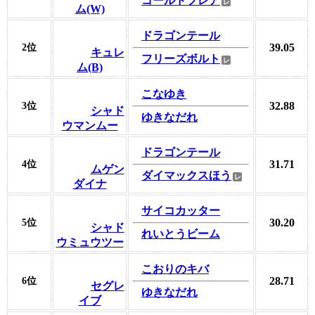
コールドフレア
ム(W)
ドラゴンテール
39.05
2位
キュレ
フリーズボルト
ム(B)
こなゆき
32.88
3位
シャド
ゆきなだれ
ウマンムー
ドラゴンテール
31.71
4位
ムゲン
ダイマックスほう
ダイナ
サイコカッター
30.20
5位
シャド
れいとうビーム
ウミュウツー
こおりのキバ
28.71
6位
セグレ
ゆきなだれ
イブ