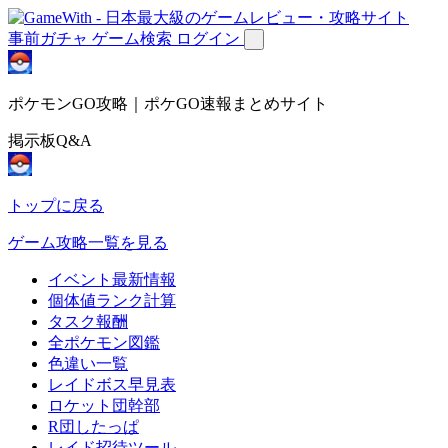
事前ガチャ
ゲーム検索
ログイン
ポケモンGO攻略｜ポケGO速報まとめサイト
掲示板Q&A
トップに戻る
ゲーム攻略一覧を見る
イベント最新情報
個体値ランク計算
タスク報酬
全ポケモン図鑑
色違い一覧
レイドボス早見表
ロケット団幹部
R団したっぱ
レイド招待ツール