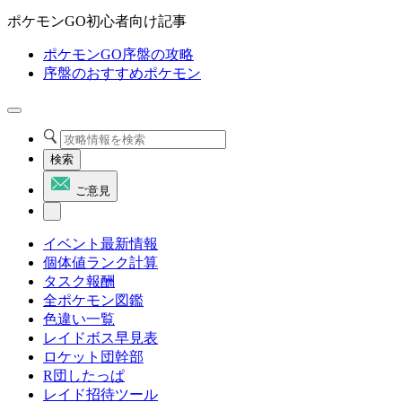
ポケモンGO初心者向け記事
ポケモンGO序盤の攻略
序盤のおすすめポケモン
検索
ご意見
イベント最新情報
個体値ランク計算
タスク報酬
全ポケモン図鑑
色違い一覧
レイドボス早見表
ロケット団幹部
R団したっぱ
レイド招待ツール