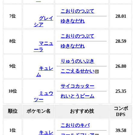
こおりのつぶて
28.01
7位
グレイ
ゆきなだれ
シア
こおりのつぶて
28.59
8位
マニュ
ゆきなだれ
ーラ
りゅうのいぶき
26.80
9位
キュレ
こごえるせかい
ム
サイコカッター
25.35
10位
ミュウ
れいとうビーム
ツー
コンボ
順位
ポケモン名
おすすめ技
DPS
こおりのキバ
39.58
1位
キュレ