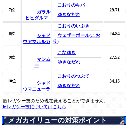
こおりのキバ
29.71
7位
ガラル
ゆきなだれ
ヒヒダルマ
こおりのいぶき
24.84
8位
ウェザーボール(こお
シャド
り)
ウアマルルガ
こなゆき
27.52
9位
マンム
ゆきなだれ
ー
こおりのつぶて
34.15
10位
シャド
ゆきなだれ
ウマニューラ
レガシー技のため現在覚えることができません。
▶レガシー技についてはこちら
メガカイリューの対策ポイント