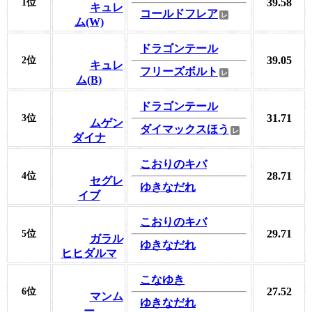
39.58
1位
キュレ
コールドフレア
ム(W)
ドラゴンテール
39.05
2位
キュレ
フリーズボルト
ム(B)
ドラゴンテール
31.71
3位
ムゲン
ダイマックスほう
ダイナ
こおりのキバ
28.71
4位
セグレ
ゆきなだれ
イブ
こおりのキバ
29.71
5位
ガラル
ゆきなだれ
ヒヒダルマ
こなゆき
27.52
6位
マンム
ゆきなだれ
ー