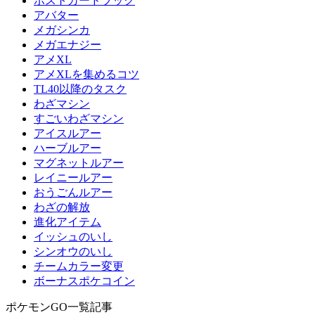
ポストカードブック
アバター
メガシンカ
メガエナジー
アメXL
アメXLを集めるコツ
TL40以降のタスク
わざマシン
すごいわざマシン
アイスルアー
ハーブルアー
マグネットルアー
レイニールアー
おうごんルアー
わざの解放
進化アイテム
イッシュのいし
シンオウのいし
チームカラー変更
ボーナスポケコイン
ポケモンGO一覧記事