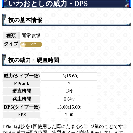
いわおとしの威力・DPS
技の基本情報
種類
通常攻撃
タイプ
技の威力・硬直時間
威力(タイプ一致)
13(15.60)
EPtank
7
硬直時間
1秒
発生時間
0.6秒
DPS(タイプ一致)
13.00(15.60)
EPS
7.00
EPtankは技を1回使用した際にたまるゲージ量のことです。
DPS＝威力÷硬直時間。実質ダメージ効率を表しています。