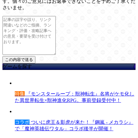
す。個々のご意見にはお返事できないことを予めご了承くだ
さいませ。
ゲームを探す
特集
『モンスターループ：獣神転生』名将がケモ化し
た異世界転生×獣神進化RPG。事前登録受付中！
コラボ
ついに虎王＆影虎が来た！『鋼嵐 - メカラシ』
で「魔神英雄伝ワタル」コラボ後半が開催！