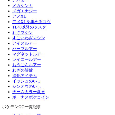
アバター
メガシンカ
メガエナジー
アメXL
アメXLを集めるコツ
TL40以降のタスク
わざマシン
すごいわざマシン
アイスルアー
ハーブルアー
マグネットルアー
レイニールアー
おうごんルアー
わざの解放
進化アイテム
イッシュのいし
シンオウのいし
チームカラー変更
ボーナスポケコイン
ポケモンGO一覧記事