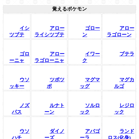
覚えるポケモン
イシ
アロー
ゴロー
アロー
ツブテ
ライシツブテ
ン
ラゴローン
ゴロ
アロー
イワー
プテラ
ーニャ
ラゴローニャ
ク
ウソ
ツボツ
マグマ
マグカ
ッキー
ボ
ッグ
ルゴ
ノズ
ルナト
ソルロ
レジロ
パス
ーン
ック
ック
ウソ
ダイノ
アバゴ
ランド
ハチ
ーズ
ーラ
ロス(化身)