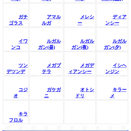
ガチ
アマル
メレシ
ディア
ゴラス
ルガ
ー
ンシー
イワ
ルガル
ルガル
ルガル
ンコ
ガン(昼)
ガン(夜)
ガン(夕)
ツン
メガプ
メガデ
イシヘ
デツンデ
テラ
ィアンシー
ンジン
コジ
ガケガ
オトシ
キラー
オ
ニ
ドリ
メ
キラ
フロル