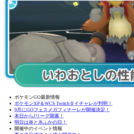
ポケモンGO最新情報
ポケモンXP＆WCS Twitchタイチャレが判明！
9月にGOフェスメガフィナーレが開催決定！
本日からJリーグ開幕！
明日は炎と氷ふかの日！
開催中のイベント情報