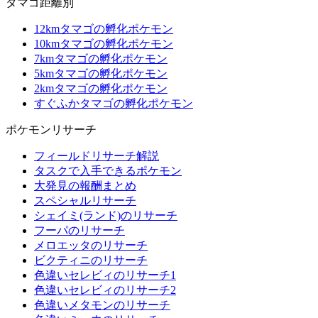
タマゴ距離別
12kmタマゴの孵化ポケモン
10kmタマゴの孵化ポケモン
7kmタマゴの孵化ポケモン
5kmタマゴの孵化ポケモン
2kmタマゴの孵化ポケモン
すぐふかタマゴの孵化ポケモン
ポケモンリサーチ
フィールドリサーチ解説
タスクで入手できるポケモン
大発見の報酬まとめ
スペシャルリサーチ
シェイミ(ランド)のリサーチ
フーパのリサーチ
メロエッタのリサーチ
ビクティニのリサーチ
色違いセレビィのリサーチ1
色違いセレビィのリサーチ2
色違いメタモンのリサーチ