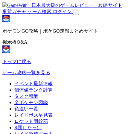
事前ガチャ
ゲーム検索
ログイン
ポケモンGO攻略｜ポケGO速報まとめサイト
掲示板Q&A
トップに戻る
ゲーム攻略一覧を見る
イベント最新情報
個体値ランク計算
タスク報酬
全ポケモン図鑑
色違い一覧
レイドボス早見表
ロケット団幹部
R団したっぱ
レイド招待ツール