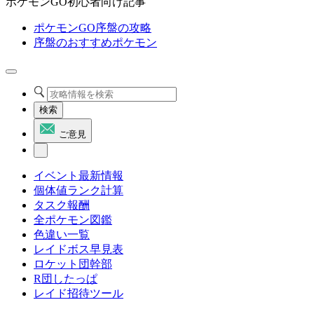
ポケモンGO初心者向け記事
ポケモンGO序盤の攻略
序盤のおすすめポケモン
検索
ご意見
イベント最新情報
個体値ランク計算
タスク報酬
全ポケモン図鑑
色違い一覧
レイドボス早見表
ロケット団幹部
R団したっぱ
レイド招待ツール