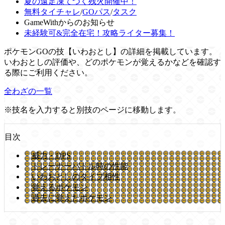
夏の遠足凍てつく残火開催中！
無料タイチャレ
/
GOパス
/
タスク
GameWithからのお知らせ
未経験可&完全在宅！攻略ライター募集！
ポケモンGOの技【いわおとし】の詳細を掲載しています。
いわおとしの評価や、どのポケモンが覚えるかなどを確認す
る際にご利用ください。
全わざの一覧
※技名を入力すると別技のページに移動します。
目次
威力・DPS
トレーナーバトル時の性能
いわおとしのタイプ相性
覚えるポケモン
過去に覚えたポケモン