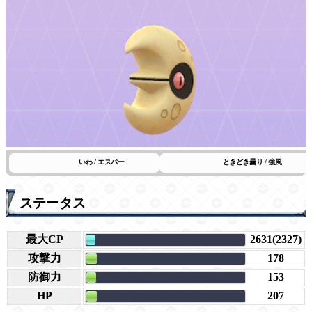
いわ / エスパー
ときどき曇り / 強風
ステータス
最大CP
2631(2327)
攻撃力
178
防御力
153
HP
207