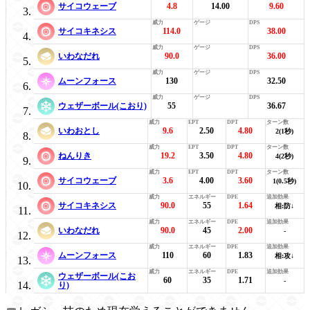
サイコウェーブ
4.8
14.00
9.60
サイコキネシス
114.0
38.00
いわなだれ
90.0
36.00
ムーンフォース
130
32.50
ウェザーボール(こおり)
55
36.67
いわおとし
9.6
2.50
4.80
2(1秒)
ねんりき
19.2
3.50
4.80
4(2秒)
サイコウェーブ
3.6
4.00
3.60
1(0.5秒)
サイコキネシス
90.0
55
1.64
相:防↓
いわなだれ
90.0
45
2.00
-
ムーンフォース
110
60
1.83
相:攻↓
ウェザーボール(こお
60
35
1.71
-
り)