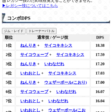
レガシー技のため現在覚えることができません。
▶レガシー技についてはこちら
コンボDPS
ジム・レイド
トレーナーバトル
順位
通常技 / ゲージ技
DPS
1位
ねんりき
+
サイコキネシス
18.38
2位
サイコウェーブ
+
サイコキネシス
17.59
3位
ねんりき
+
いわなだれ
17.20
4位
いわおとし
+
サイコキネシス
17.03
5位
ねんりき
+
ウェザーボール(こおり)
17.00
6位
サイコウェーブ
+
いわなだれ
16.07
7位
いわおとし
+
いわなだれ
16.04
いわおとし
+
ウェザーボール(こお