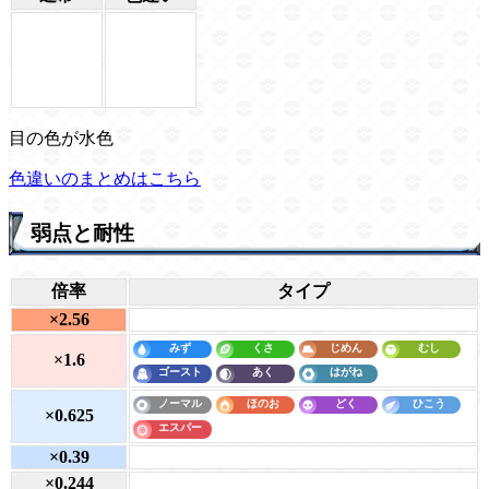
目の色が水色
色違いのまとめはこちら
弱点と耐性
倍率
タイプ
×2.56
×1.6
×0.625
×0.39
×0.244