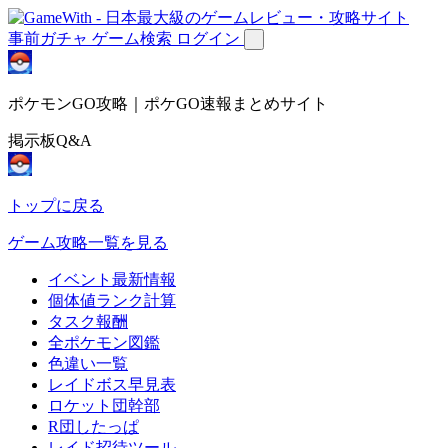
事前ガチャ
ゲーム検索
ログイン
ポケモンGO攻略｜ポケGO速報まとめサイト
掲示板Q&A
トップに戻る
ゲーム攻略一覧を見る
イベント最新情報
個体値ランク計算
タスク報酬
全ポケモン図鑑
色違い一覧
レイドボス早見表
ロケット団幹部
R団したっぱ
レイド招待ツール