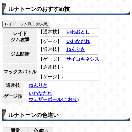
ルナトーンのおすすめ技
レイド・ジム戦
対人戦
【通常技】
いわおとし
レイド
ジム攻撃
【ゲージ】
いわなだれ
【通常技】
ねんりき
ジム防衛
【ゲージ】
サイコキネシス
【通常技】-
マックスバトル
【ゲージ】-
通常技
ねんりき
いわなだれ
ゲージ技
ウェザーボール(こおり)
ルナトーンの色違い
通常
色違い