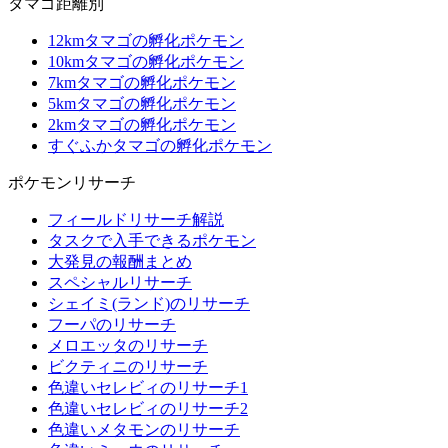
タマゴ距離別
12kmタマゴの孵化ポケモン
10kmタマゴの孵化ポケモン
7kmタマゴの孵化ポケモン
5kmタマゴの孵化ポケモン
2kmタマゴの孵化ポケモン
すぐふかタマゴの孵化ポケモン
ポケモンリサーチ
フィールドリサーチ解説
タスクで入手できるポケモン
大発見の報酬まとめ
スペシャルリサーチ
シェイミ(ランド)のリサーチ
フーパのリサーチ
メロエッタのリサーチ
ビクティニのリサーチ
色違いセレビィのリサーチ1
色違いセレビィのリサーチ2
色違いメタモンのリサーチ