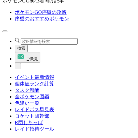
ポケモンGO初心者向け記事
ポケモンGO序盤の攻略
序盤のおすすめポケモン
検索
ご意見
イベント最新情報
個体値ランク計算
タスク報酬
全ポケモン図鑑
色違い一覧
レイドボス早見表
ロケット団幹部
R団したっぱ
レイド招待ツール