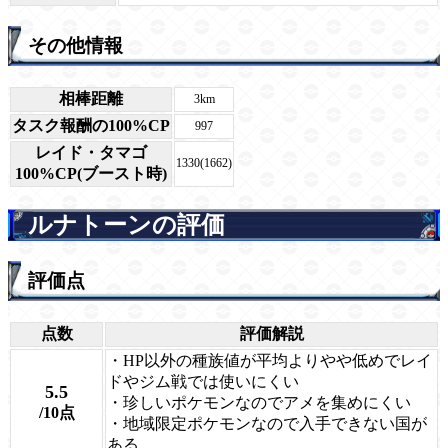
その他情報
相棒距離
3km
タスク報酬の100%CP
997
レイド・タマゴ
1330(1662)
100%CP(ブースト時)
ルナトーンの評価
評価点
点数
評価解説
・HP以外の種族値が平均よりやや低めでレイ
ドやジム戦では使いにくい
5.5
・珍しいポケモンなのでアメを集めにくい
/10点
・地域限定ポケモンなので入手できない国が
ある