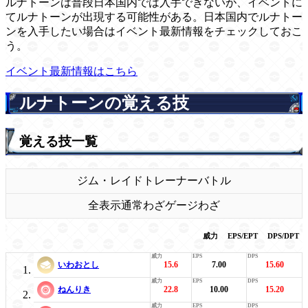
ルナトーンは普段日本国内では入手できないが、イベントに
てルナトーンが出現する可能性がある。日本国内でルナトー
ンを入手したい場合はイベント最新情報をチェックしておこ
う。
イベント最新情報はこちら
ルナトーンの覚える技
覚える技一覧
ジム・レイド
トレーナーバトル
全表示
通常わざ
ゲージわざ
威力
EPS/EPT
DPS/DPT
いわおとし
15.6
7.00
15.60
ねんりき
22.8
10.00
15.20