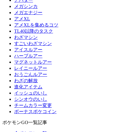
アバター
メガシンカ
メガエナジー
アメXL
アメXLを集めるコツ
TL40以降のタスク
わざマシン
すごいわざマシン
アイスルアー
ハーブルアー
マグネットルアー
レイニールアー
おうごんルアー
わざの解放
進化アイテム
イッシュのいし
シンオウのいし
チームカラー変更
ボーナスポケコイン
ポケモンGO一覧記事