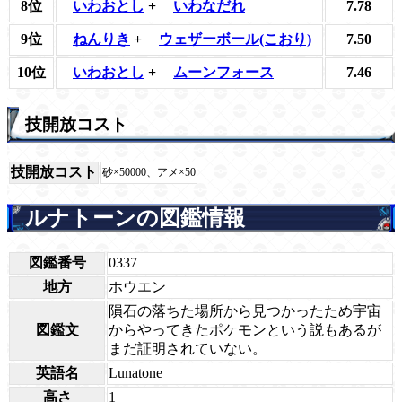
8位
いわおとし
+
いわなだれ
7.78
9位
ねんりき
+
ウェザーボール(こおり)
7.50
10位
いわおとし
+
ムーンフォース
7.46
技開放コスト
技開放コスト
砂×50000、アメ×50
ルナトーンの図鑑情報
図鑑番号
0337
地方
ホウエン
隕石の落ちた場所から見つかったため宇宙
図鑑文
からやってきたポケモンという説もあるが
まだ証明されていない。
英語名
Lunatone
高さ
1