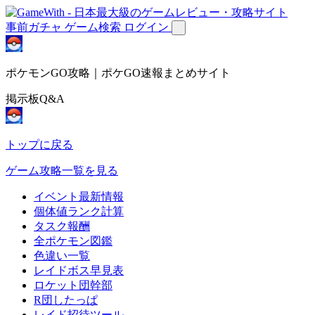
事前ガチャ
ゲーム検索
ログイン
ポケモンGO攻略｜ポケGO速報まとめサイト
掲示板Q&A
トップに戻る
ゲーム攻略一覧を見る
イベント最新情報
個体値ランク計算
タスク報酬
全ポケモン図鑑
色違い一覧
レイドボス早見表
ロケット団幹部
R団したっぱ
レイド招待ツール