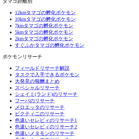
タマゴ距離別
12kmタマゴの孵化ポケモン
10kmタマゴの孵化ポケモン
7kmタマゴの孵化ポケモン
5kmタマゴの孵化ポケモン
2kmタマゴの孵化ポケモン
すぐふかタマゴの孵化ポケモン
ポケモンリサーチ
フィールドリサーチ解説
タスクで入手できるポケモン
大発見の報酬まとめ
スペシャルリサーチ
シェイミ(ランド)のリサーチ
フーパのリサーチ
メロエッタのリサーチ
ビクティニのリサーチ
色違いセレビィのリサーチ1
色違いセレビィのリサーチ2
色違いメタモンのリサーチ