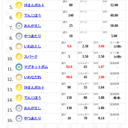
10まんボルト
80
32.00
でんじほう
140
40.00
おんがえし
25
50.00
やつあたり
10
5.00
いわおとし
9.6
2.50
4.80
2(1秒)
スパーク
5
3.50
2.50
2(1秒)
マグネットボム
84.0
45
1.87
-
いわなだれ
90.0
45
2.00
-
10まんボルト
90
55
1.64
-
でんじほう
150
80
1.88
相:攻↓
おんがえし
130
70
1.86
-
やつあたり
10
70
0.14
-