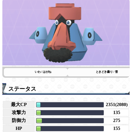
いわ / はがね
ときどき曇り / 雪
ステータス
最大CP
2351(2080)
攻撃力
135
防御力
275
HP
155