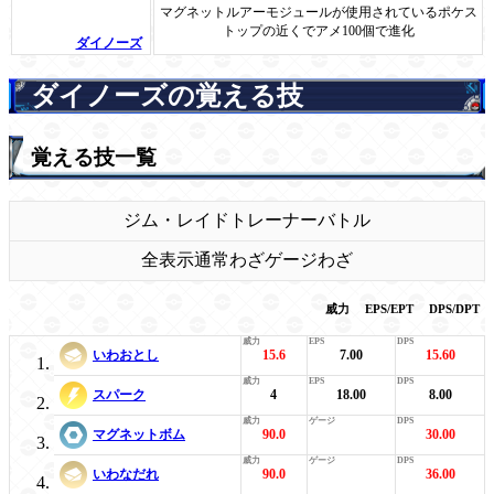
マグネットルアーモジュールが使用されているポケス
トップの近くでアメ100個で進化
ダイノーズ
ダイノーズの覚える技
覚える技一覧
ジム・レイド
トレーナーバトル
全表示
通常わざ
ゲージわざ
威力
EPS/EPT
DPS/DPT
いわおとし
15.6
7.00
15.60
スパーク
4
18.00
8.00
マグネットボム
90.0
30.00
いわなだれ
90.0
36.00