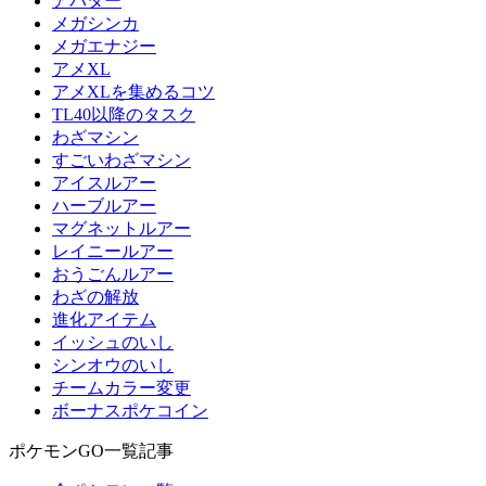
アバター
メガシンカ
メガエナジー
アメXL
アメXLを集めるコツ
TL40以降のタスク
わざマシン
すごいわざマシン
アイスルアー
ハーブルアー
マグネットルアー
レイニールアー
おうごんルアー
わざの解放
進化アイテム
イッシュのいし
シンオウのいし
チームカラー変更
ボーナスポケコイン
ポケモンGO一覧記事