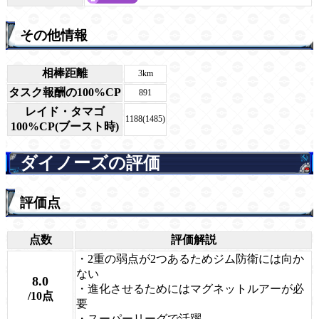
その他情報
相棒距離
3km
タスク報酬の100%CP
891
レイド・タマゴ
1188(1485)
100%CP(ブースト時)
ダイノーズの評価
評価点
点数
評価解説
・2重の弱点が2つあるためジム防衛には向か
ない
8.0
・進化させるためにはマグネットルアーが必
/10点
要
・スーパーリーグで活躍