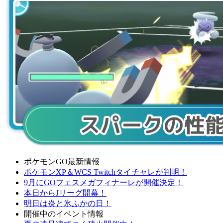
ポケモンGO最新情報
ポケモンXP＆WCS Twitchタイチャレが判明！
9月にGOフェスメガフィナーレが開催決定！
本日からJリーグ開幕！
明日は炎と氷ふかの日！
開催中のイベント情報