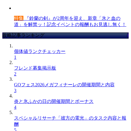
特集
『鈴蘭の剣』が2周年を迎え、新章「氷と血の
道」を解禁ッ！記念イベントの報酬もお見逃し無く！
攻略記事ランキング
個体値ランクチェッカー
1
フレンド募集掲示板
2
GOフェス2026メガフィナーレの開催期間と内容
3
炎と氷ふかの日の開催期間とボーナス
4
スペシャルリサーチ「彼方の電光」のタスク内容と報
酬
5