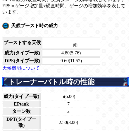
EPS＝ゲージ増加量÷硬直時間。ゲージの増加効率を表して
います。
天候ブースト時の威力
ブーストする天候
雨
威力(タイプ一致)
4.80(5.76)
DPS(タイプ一致)
9.60(11.52)
天候機能について
トレーナーバトル時の性能
威力(タイプ一致)
5(6.00)
EPtank
7
ターン数
2
DPT(タイプ一
2.50(3.00)
致)