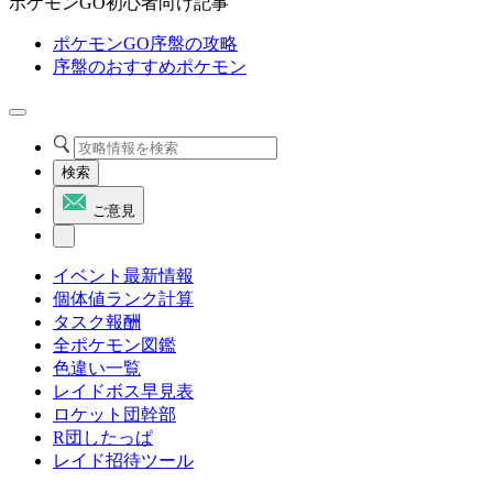
ポケモンGO初心者向け記事
ポケモンGO序盤の攻略
序盤のおすすめポケモン
検索
ご意見
イベント最新情報
個体値ランク計算
タスク報酬
全ポケモン図鑑
色違い一覧
レイドボス早見表
ロケット団幹部
R団したっぱ
レイド招待ツール