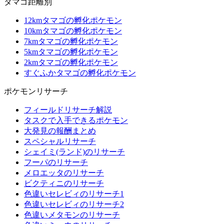
タマゴ距離別
12kmタマゴの孵化ポケモン
10kmタマゴの孵化ポケモン
7kmタマゴの孵化ポケモン
5kmタマゴの孵化ポケモン
2kmタマゴの孵化ポケモン
すぐふかタマゴの孵化ポケモン
ポケモンリサーチ
フィールドリサーチ解説
タスクで入手できるポケモン
大発見の報酬まとめ
スペシャルリサーチ
シェイミ(ランド)のリサーチ
フーパのリサーチ
メロエッタのリサーチ
ビクティニのリサーチ
色違いセレビィのリサーチ1
色違いセレビィのリサーチ2
色違いメタモンのリサーチ