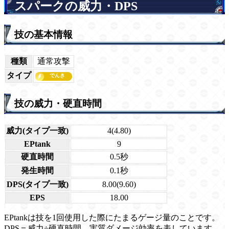
スパークの威力・DPS
技の基本情報
種類
通常攻撃
タイプ
技の威力・硬直時間
威力(タイプ一致)
4(4.80)
EPtank
9
硬直時間
0.5秒
発生時間
0.1秒
DPS(タイプ一致)
8.00(9.60)
EPS
18.00
EPtankは技を1回使用した際にたまるゲージ量のことです。
DPS＝威力÷硬直時間。実質ダメージ効率を表しています。