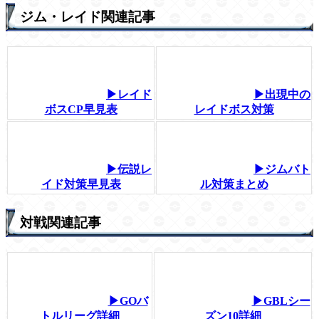
ジム・レイド関連記事
▶レイド
▶出現中の
ボスCP早見表
レイドボス対策
▶伝説レ
▶ジムバト
イド対策早見表
ル対策まとめ
対戦関連記事
▶GOバ
▶GBLシー
トルリーグ詳細
ズン10詳細