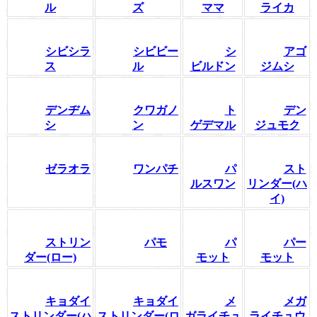
ル
ズ
ママ
ライカ
シビシラ
シビビー
シ
アゴ
ス
ル
ビルドン
ジムシ
デンヂム
クワガノ
ト
デン
シ
ン
ゲデマル
ジュモク
ゼラオラ
ワンパチ
パ
スト
ルスワン
リンダー(ハ
イ)
ストリン
パモ
パ
パー
ダー(ロー)
モット
モット
キョダイ
キョダイ
メ
メガ
ストリンダー(ハ
ストリンダー(ロ
ガライチュ
ライチュウ