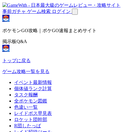
事前ガチャ
ゲーム検索
ログイン
ポケモンGO攻略｜ポケGO速報まとめサイト
掲示板Q&A
トップに戻る
ゲーム攻略一覧を見る
イベント最新情報
個体値ランク計算
タスク報酬
全ポケモン図鑑
色違い一覧
レイドボス早見表
ロケット団幹部
R団したっぱ
レイド招待ツール