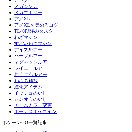
アバター
メガシンカ
メガエナジー
アメXL
アメXLを集めるコツ
TL40以降のタスク
わざマシン
すごいわざマシン
アイスルアー
ハーブルアー
マグネットルアー
レイニールアー
おうごんルアー
わざの解放
進化アイテム
イッシュのいし
シンオウのいし
チームカラー変更
ボーナスポケコイン
ポケモンGO一覧記事