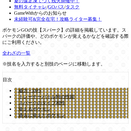
夏の遠足凍てつく残火開催中！
無料タイチャレ
/
GOパス
/
タスク
GameWithからのお知らせ
未経験可&完全在宅！攻略ライター募集！
ポケモンGOの技【スパーク】の詳細を掲載しています。ス
パークの評価や、どのポケモンが覚えるかなどを確認する際
にご利用ください。
全わざの一覧
※技名を入力すると別技のページに移動します。
目次
威力・DPS
トレーナーバトル時の性能
スパークのタイプ相性
覚えるポケモン
過去に覚えたポケモン