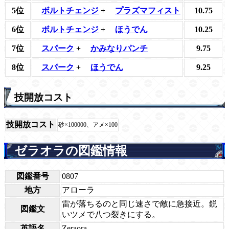
5位
ボルトチェンジ
+
プラズマフィスト
10.75
6位
ボルトチェンジ
+
ほうでん
10.25
7位
スパーク
+
かみなりパンチ
9.75
8位
スパーク
+
ほうでん
9.25
技開放コスト
技開放コスト
砂×100000、アメ×100
ゼラオラの図鑑情報
図鑑番号
0807
地方
アローラ
雷が落ちるのと同じ速さで敵に急接近。鋭
図鑑文
いツメで八つ裂きにする。
英語名
Zeraora