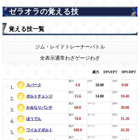
ゼラオラの覚える技
覚える技一覧
ジム・レイド
トレーナーバトル
全表示
通常わざ
ゲージわざ
威力
EPS/EPT
DPS/DPT
スパーク
4.8
18.00
9.60
ボルトチェンジ
15.6
14.00
10.40
かみなりパンチ
60.0
30.00
ほうでん
78.0
31.20
ワイルドボルト
108.0
43.20