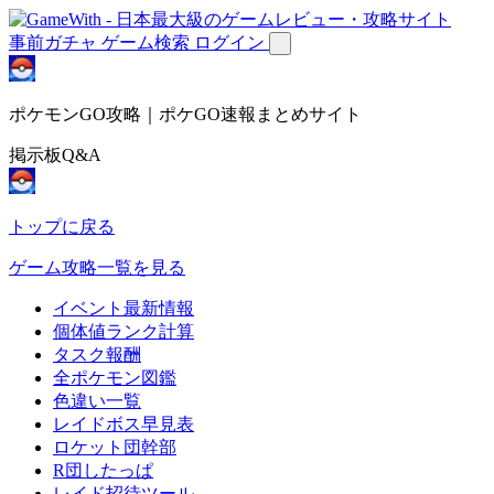
事前ガチャ
ゲーム検索
ログイン
ポケモンGO攻略｜ポケGO速報まとめサイト
掲示板Q&A
トップに戻る
ゲーム攻略一覧を見る
イベント最新情報
個体値ランク計算
タスク報酬
全ポケモン図鑑
色違い一覧
レイドボス早見表
ロケット団幹部
R団したっぱ
レイド招待ツール