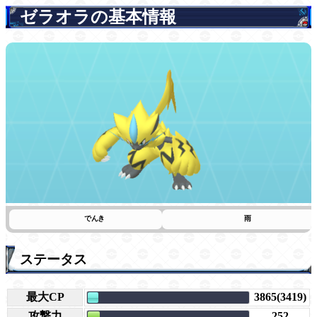
ゼラオラの基本情報
でんき
雨
ステータス
最大CP
3865(3419)
攻撃力
252