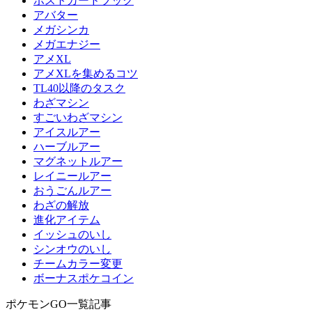
ポストカードブック
アバター
メガシンカ
メガエナジー
アメXL
アメXLを集めるコツ
TL40以降のタスク
わざマシン
すごいわざマシン
アイスルアー
ハーブルアー
マグネットルアー
レイニールアー
おうごんルアー
わざの解放
進化アイテム
イッシュのいし
シンオウのいし
チームカラー変更
ボーナスポケコイン
ポケモンGO一覧記事