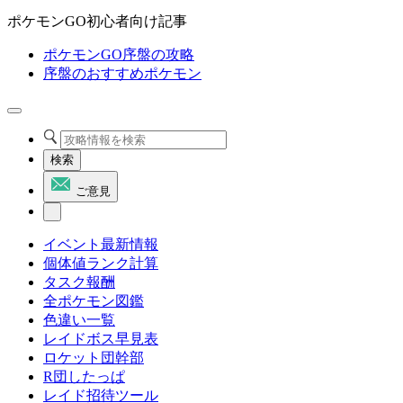
ポケモンGO初心者向け記事
ポケモンGO序盤の攻略
序盤のおすすめポケモン
検索
ご意見
イベント最新情報
個体値ランク計算
タスク報酬
全ポケモン図鑑
色違い一覧
レイドボス早見表
ロケット団幹部
R団したっぱ
レイド招待ツール