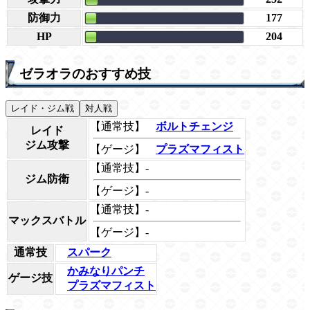
防御力
177
HP
204
ゼラオラのおすすめ技
レイド・ジム戦
対人戦
【通常技】
ボルトチェンジ
レイド
ジム攻撃
【ゲージ】
プラズマフィスト
【通常技】-
ジム防衛
【ゲージ】-
【通常技】-
マックスバトル
【ゲージ】-
通常技
スパーク
かみなりパンチ
ゲージ技
プラズマフィスト