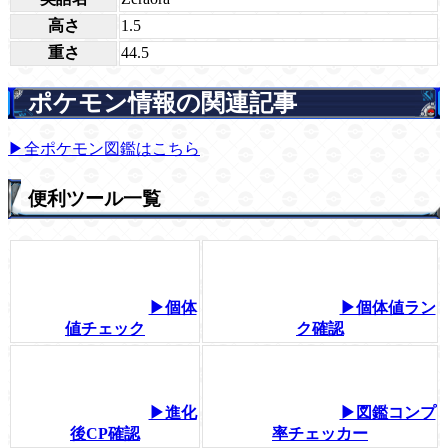
高さ
1.5
重さ
44.5
ポケモン情報の関連記事
▶全ポケモン図鑑はこちら
便利ツール一覧
▶個体
▶個体値ラン
値チェック
ク確認
▶進化
▶図鑑コンプ
後CP確認
率チェッカー