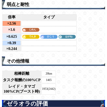
弱点と耐性
倍率
タイプ
×2.56
×1.6
×0.625
×0.39
×0.244
その他情報
相棒距離
20km
タスク報酬の100%CP
1465
レイド・タマゴ
1953(2442)
100%CP(ブースト時)
ゼラオラの評価