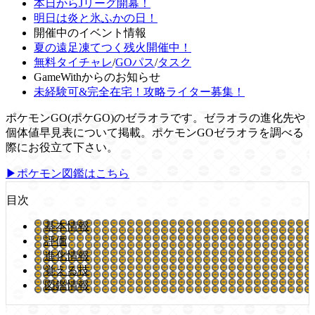
本日からJリーグ開幕！
明日は炎と氷ふかの日！
開催中のイベント情報
夏の遠足凍てつく残火開催中！
無料タイチャレ
/
GOパス
/
タスク
GameWithからのお知らせ
未経験可&完全在宅！攻略ライター募集！
ポケモンGO(ポケGO)のゼラオラです。ゼラオラの進化先や
個体値早見表について掲載。ポケモンGOゼラオラを調べる
際にお役立て下さい。
▶ポケモン図鑑はこちら
目次
基本情報
評価
進化情報
覚える技
図鑑情報