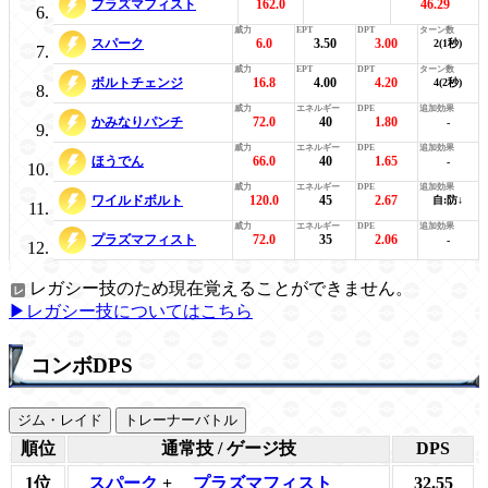
プラズマフィスト
162.0
46.29
スパーク
6.0
3.50
3.00
2(1秒)
ボルトチェンジ
16.8
4.00
4.20
4(2秒)
かみなりパンチ
72.0
40
1.80
-
ほうでん
66.0
40
1.65
-
ワイルドボルト
120.0
45
2.67
自:防↓
プラズマフィスト
72.0
35
2.06
-
レガシー技のため現在覚えることができません。
▶レガシー技についてはこちら
コンボDPS
ジム・レイド
トレーナーバトル
順位
通常技 / ゲージ技
DPS
1位
スパーク
+
プラズマフィスト
32.55