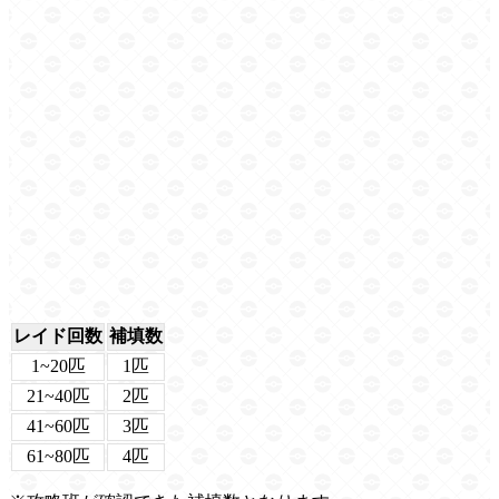
レイド回数
補填数
1~20匹
1匹
21~40匹
2匹
41~60匹
3匹
61~80匹
4匹