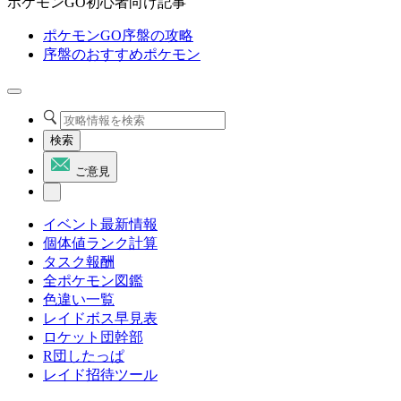
ポケモンGO初心者向け記事
ポケモンGO序盤の攻略
序盤のおすすめポケモン
検索
ご意見
イベント最新情報
個体値ランク計算
タスク報酬
全ポケモン図鑑
色違い一覧
レイドボス早見表
ロケット団幹部
R団したっぱ
レイド招待ツール