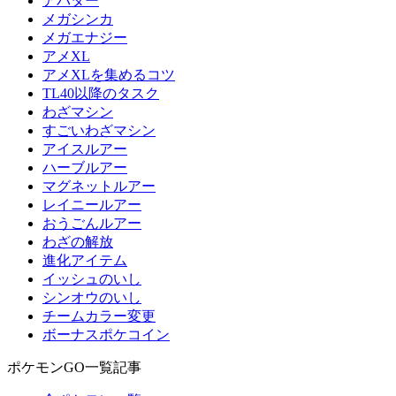
アバター
メガシンカ
メガエナジー
アメXL
アメXLを集めるコツ
TL40以降のタスク
わざマシン
すごいわざマシン
アイスルアー
ハーブルアー
マグネットルアー
レイニールアー
おうごんルアー
わざの解放
進化アイテム
イッシュのいし
シンオウのいし
チームカラー変更
ボーナスポケコイン
ポケモンGO一覧記事