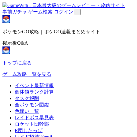
事前ガチャ
ゲーム検索
ログイン
ポケモンGO攻略｜ポケGO速報まとめサイト
掲示板Q&A
トップに戻る
ゲーム攻略一覧を見る
イベント最新情報
個体値ランク計算
タスク報酬
全ポケモン図鑑
色違い一覧
レイドボス早見表
ロケット団幹部
R団したっぱ
レイド招待ツール