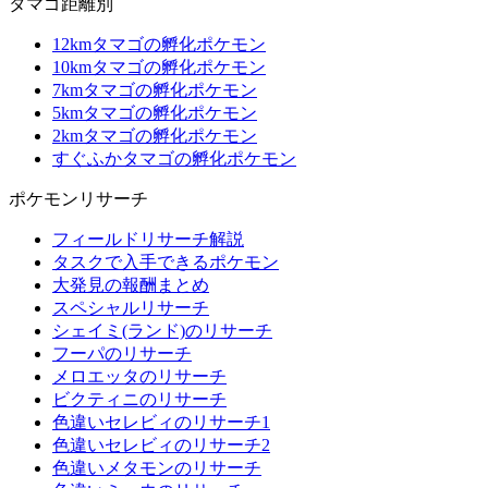
タマゴ距離別
12kmタマゴの孵化ポケモン
10kmタマゴの孵化ポケモン
7kmタマゴの孵化ポケモン
5kmタマゴの孵化ポケモン
2kmタマゴの孵化ポケモン
すぐふかタマゴの孵化ポケモン
ポケモンリサーチ
フィールドリサーチ解説
タスクで入手できるポケモン
大発見の報酬まとめ
スペシャルリサーチ
シェイミ(ランド)のリサーチ
フーパのリサーチ
メロエッタのリサーチ
ビクティニのリサーチ
色違いセレビィのリサーチ1
色違いセレビィのリサーチ2
色違いメタモンのリサーチ