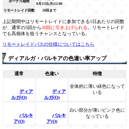
ボーナス期間
8月11日(月)12:00
リモートレイド回数
20回まで
上記期間中はリモートレイドに参加できる1日あたりの回数
が、通常の5回から
20回に引き上げられる
。リモートレイド
でも高個体を狙うチャンスとなっている。
リモートレイドパスの仕様についてはこちら
ディアルガ・パルキアの色違い率アップ
通常
色違い
特徴
全体的に薄い緑色になって
ディア
ディア
いる
ルガ(O)
ルガ(O)
白い部分が薄いピンク色に
パルキ
パルキ
なっている
ア(O)
ア(O)