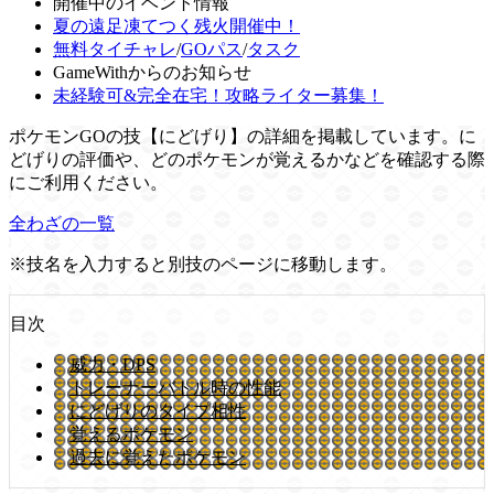
開催中のイベント情報
夏の遠足凍てつく残火開催中！
無料タイチャレ
/
GOパス
/
タスク
GameWithからのお知らせ
未経験可&完全在宅！攻略ライター募集！
ポケモンGOの技【にどげり】の詳細を掲載しています。に
どげりの評価や、どのポケモンが覚えるかなどを確認する際
にご利用ください。
全わざの一覧
※技名を入力すると別技のページに移動します。
目次
威力・DPS
トレーナーバトル時の性能
にどげりのタイプ相性
覚えるポケモン
過去に覚えたポケモン