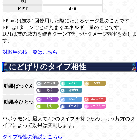
致)
EPT
4.00
EPtankは技を1回使用した際にたまるゲージ量のことです。
EPTは1ターンごとにたまるエネルギー量のことです。
DPTは技の威力を硬直ターンで割ったダメージ効率を表しま
す。
対戦用の技一覧はこちら
にどげりのタイプ相性
効果ばつぐん
効果今ひとつ
※ポケモンは最大で2つのタイプを持つため、もう片方のタ
イプによって効果は変動します。
タイプ相性の解説はこちら