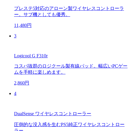
プレステ5対応のアローン製ワイヤレスコントローラ
ー。サブ機としても優秀。
11,480円
3
Logicool G F310r
コスパ抜群のロジクール製有線パッド。幅広いPCゲー
ムを手軽に楽しめます。
2,860円
4
DualSense ワイヤレスコントローラー
圧倒的な没入感を生むPS5純正ワイヤレスコントロー
ラー。