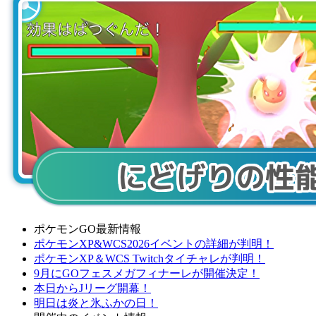
ポケモンGO最新情報
ポケモンXP&WCS2026イベントの詳細が判明！
ポケモンXP＆WCS Twitchタイチャレが判明！
9月にGOフェスメガフィナーレが開催決定！
本日からJリーグ開幕！
明日は炎と氷ふかの日！