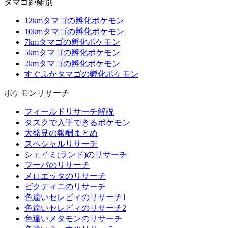
タマゴ距離別
12kmタマゴの孵化ポケモン
10kmタマゴの孵化ポケモン
7kmタマゴの孵化ポケモン
5kmタマゴの孵化ポケモン
2kmタマゴの孵化ポケモン
すぐふかタマゴの孵化ポケモン
ポケモンリサーチ
フィールドリサーチ解説
タスクで入手できるポケモン
大発見の報酬まとめ
スペシャルリサーチ
シェイミ(ランド)のリサーチ
フーパのリサーチ
メロエッタのリサーチ
ビクティニのリサーチ
色違いセレビィのリサーチ1
色違いセレビィのリサーチ2
色違いメタモンのリサーチ