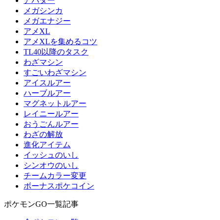
アバター
メガシンカ
メガエナジー
アメXL
アメXLを集めるコツ
TL40以降のタスク
わざマシン
すごいわざマシン
アイスルアー
ハーブルアー
マグネットルアー
レイニールアー
おうごんルアー
わざの解放
進化アイテム
イッシュのいし
シンオウのいし
チームカラー変更
ボーナスポケコイン
ポケモンGO一覧記事