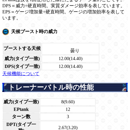
DPS＝威力÷硬直時間。実質ダメージ効率を表しています。
EPS＝ゲージ増加量÷硬直時間。ゲージの増加効率を表して
います。
天候ブースト時の威力
ブーストする天候
曇り
威力(タイプ一致)
12.00(14.40)
DPS(タイプ一致)
12.00(14.40)
天候機能について
トレーナーバトル時の性能
威力(タイプ一致)
8(9.60)
EPtank
12
ターン数
3
DPT(タイプ一
2.67(3.20)