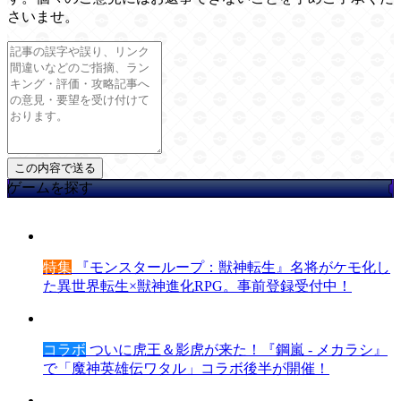
さいませ。
ゲームを探す
特集
『モンスターループ：獣神転生』名将がケモ化し
た異世界転生×獣神進化RPG。事前登録受付中！
コラボ
ついに虎王＆影虎が来た！『鋼嵐 - メカラシ』
で「魔神英雄伝ワタル」コラボ後半が開催！