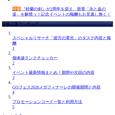
特集
『鈴蘭の剣』が2周年を迎え、新章「氷と血の
道」を解禁ッ！記念イベントの報酬もお見逃し無く！
攻略記事ランキング
スペシャルリサーチ「彼方の電光」のタスク内容と報
酬
1
個体値ランクチェッカー
2
イベント最新情報まとめ！期間や次回の内容
3
GOフェス2026メガフィナーレの開催期間と内容
4
プロモーションコード一覧と利用方法
5