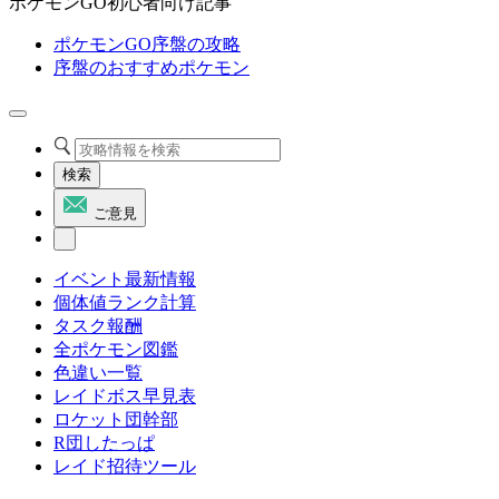
ポケモンGO初心者向け記事
ポケモンGO序盤の攻略
序盤のおすすめポケモン
検索
ご意見
イベント最新情報
個体値ランク計算
タスク報酬
全ポケモン図鑑
色違い一覧
レイドボス早見表
ロケット団幹部
R団したっぱ
レイド招待ツール