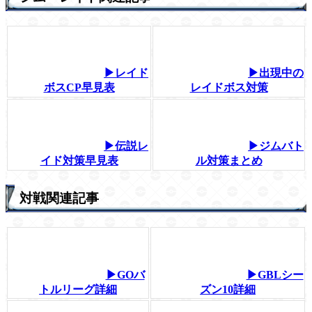
▶レイド
▶出現中の
ボスCP早見表
レイドボス対策
▶伝説レ
▶ジムバト
イド対策早見表
ル対策まとめ
対戦関連記事
▶GOバ
▶GBLシー
トルリーグ詳細
ズン10詳細