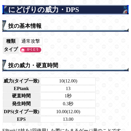
にどげりの威力・DPS
技の基本情報
種類
通常攻撃
タイプ
技の威力・硬直時間
威力(タイプ一致)
10(12.00)
EPtank
13
硬直時間
1秒
発生時間
0.3秒
DPS(タイプ一致)
10.00(12.00)
EPS
13.00
EPtankは技を1回使用した際にたまるゲージ量のことです。