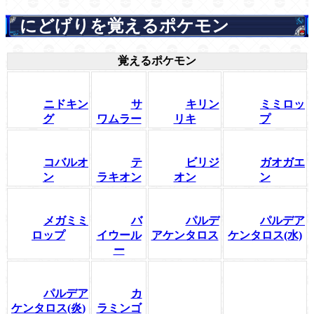
にどげりを覚えるポケモン
覚えるポケモン
ニドキン
サ
キリン
ミミロッ
グ
ワムラー
リキ
プ
コバルオ
テ
ビリジ
ガオガエ
ン
ラキオン
オン
ン
メガミミ
バ
パルデ
パルデア
ロップ
イウール
アケンタロス
ケンタロス(水)
ー
パルデア
カ
ケンタロス(炎)
ラミンゴ