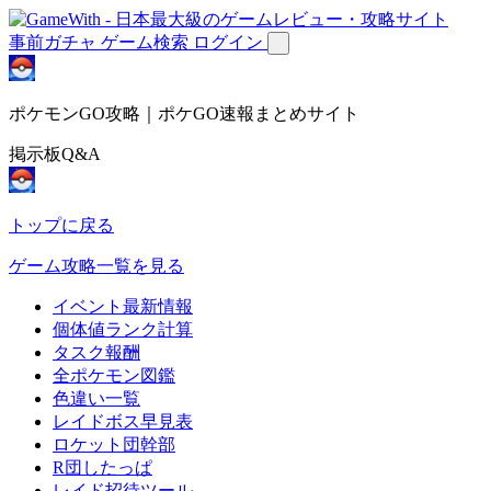
事前ガチャ
ゲーム検索
ログイン
ポケモンGO攻略｜ポケGO速報まとめサイト
掲示板Q&A
トップに戻る
ゲーム攻略一覧を見る
イベント最新情報
個体値ランク計算
タスク報酬
全ポケモン図鑑
色違い一覧
レイドボス早見表
ロケット団幹部
R団したっぱ
レイド招待ツール