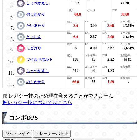
しっぺがえし
95
47.50
のしかかり
60.0
30.00
たいあたり
3.6
3.00
3.60
1(0.5秒)
とっしん
6.0
2.67
2.00
3(1.5秒)
にどげり
8
4.00
2.67
3(1.5秒)
ワイルドボルト
100
45
2.22
自:防↓
しっぺがえし
110
60
1.83
-
のしかかり
66.0
35
1.89
-
レガシー技のため現在覚えることができません。
▶レガシー技についてはこちら
コンボDPS
ジム・レイド
トレーナーバトル