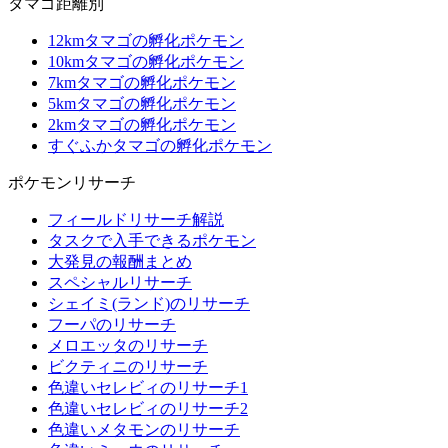
タマゴ距離別
12kmタマゴの孵化ポケモン
10kmタマゴの孵化ポケモン
7kmタマゴの孵化ポケモン
5kmタマゴの孵化ポケモン
2kmタマゴの孵化ポケモン
すぐふかタマゴの孵化ポケモン
ポケモンリサーチ
フィールドリサーチ解説
タスクで入手できるポケモン
大発見の報酬まとめ
スペシャルリサーチ
シェイミ(ランド)のリサーチ
フーパのリサーチ
メロエッタのリサーチ
ビクティニのリサーチ
色違いセレビィのリサーチ1
色違いセレビィのリサーチ2
色違いメタモンのリサーチ