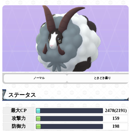
ノーマル
ときどき曇り
ステータス
最大CP
2478(2191)
攻撃力
159
防御力
198