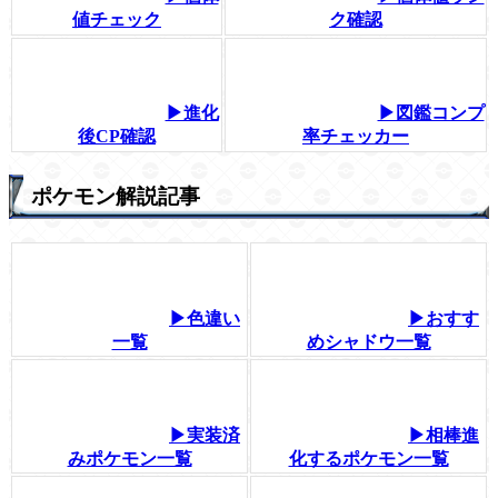
値チェック
ク確認
▶進化
▶図鑑コンプ
後CP確認
率チェッカー
ポケモン解説記事
▶色違い
▶おすす
一覧
めシャドウ一覧
▶実装済
▶相棒進
みポケモン一覧
化するポケモン一覧