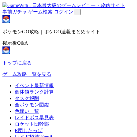
事前ガチャ
ゲーム検索
ログイン
ポケモンGO攻略｜ポケGO速報まとめサイト
掲示板Q&A
トップに戻る
ゲーム攻略一覧を見る
イベント最新情報
個体値ランク計算
タスク報酬
全ポケモン図鑑
色違い一覧
レイドボス早見表
ロケット団幹部
R団したっぱ
レイド招待ツール