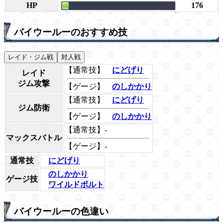
HP
176
バイウールーのおすすめ技
レイド・ジム戦
対人戦
【通常技】
にどげり
レイド
ジム攻撃
【ゲージ】
のしかかり
【通常技】
にどげり
ジム防衛
【ゲージ】
のしかかり
【通常技】-
マックスバトル
【ゲージ】-
通常技
にどげり
のしかかり
ゲージ技
ワイルドボルト
バイウールーの色違い