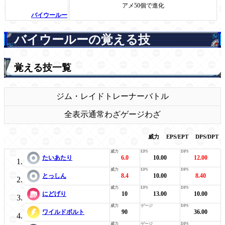
アメ50個で進化
バイウールー
バイウールーの覚える技
覚える技一覧
ジム・レイド
トレーナーバトル
全表示
通常わざ
ゲージわざ
威力
EPS/EPT
DPS/DPT
たいあたり
6.0
10.00
12.00
とっしん
8.4
10.00
8.40
にどげり
10
13.00
10.00
ワイルドボルト
90
36.00