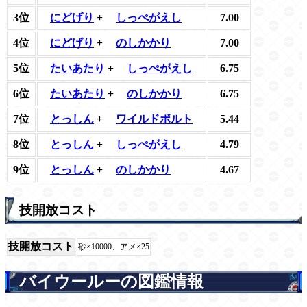
3位
にどげり
+
しっぺがえし
7.00
4位
にどげり
+
のしかかり
7.00
5位
たいあたり
+
しっぺがえし
6.75
6位
たいあたり
+
のしかかり
6.75
7位
とっしん
+
ワイルドボルト
5.44
8位
とっしん
+
しっぺがえし
4.79
9位
とっしん
+
のしかかり
4.67
技開放コスト
技開放コスト
砂×10000、アメ×25
バイウールーの図鑑情報