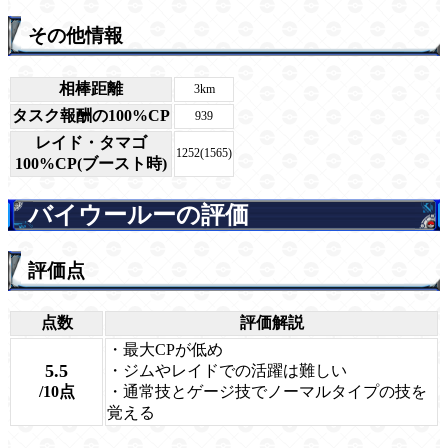
その他情報
相棒距離
3km
タスク報酬の100%CP
939
レイド・タマゴ
1252(1565)
100%CP(ブースト時)
バイウールーの評価
評価点
点数
評価解説
・最大CPが低め
5.5
・ジムやレイドでの活躍は難しい
/10点
・通常技とゲージ技でノーマルタイプの技を
覚える