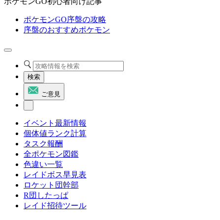
ポケモンGO初心者向け記事
ポケモンGO序盤の攻略
序盤のおすすめポケモン
検索
ご意見
イベント最新情報
個体値ランク計算
タスク報酬
全ポケモン図鑑
色違い一覧
レイドボス早見表
ロケット団幹部
R団したっぱ
レイド招待ツール