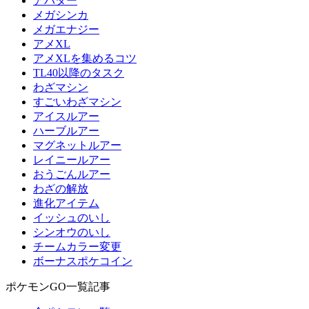
アバター
メガシンカ
メガエナジー
アメXL
アメXLを集めるコツ
TL40以降のタスク
わざマシン
すごいわざマシン
アイスルアー
ハーブルアー
マグネットルアー
レイニールアー
おうごんルアー
わざの解放
進化アイテム
イッシュのいし
シンオウのいし
チームカラー変更
ボーナスポケコイン
ポケモンGO一覧記事