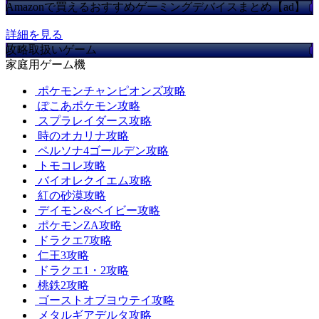
Amazonで買えるおすすめゲーミングデバイスまとめ【ad】
詳細を見る
攻略取扱いゲーム
家庭用ゲーム機
ポケモンチャンピオンズ攻略
ぽこあポケモン攻略
スプラレイダース攻略
時のオカリナ攻略
ペルソナ4ゴールデン攻略
トモコレ攻略
バイオレクイエム攻略
紅の砂漠攻略
デイモン&ベイビー攻略
ポケモンZA攻略
ドラクエ7攻略
仁王3攻略
ドラクエ1・2攻略
桃鉄2攻略
ゴーストオブヨウテイ攻略
メタルギアデルタ攻略