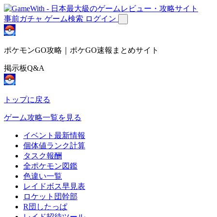
事前ガチャ
ゲーム検索
ログイン
ポケモンGO攻略｜ポケGO速報まとめサイト
掲示板Q&A
トップに戻る
ゲーム攻略一覧を見る
イベント最新情報
個体値ランク計算
タスク報酬
全ポケモン図鑑
色違い一覧
レイドボス早見表
ロケット団幹部
R団したっぱ
レイド招待ツール