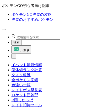
ポケモンGO初心者向け記事
ポケモンGO序盤の攻略
序盤のおすすめポケモン
検索
ご意見
イベント最新情報
個体値ランク計算
タスク報酬
全ポケモン図鑑
色違い一覧
レイドボス早見表
ロケット団幹部
R団したっぱ
レイド招待ツール