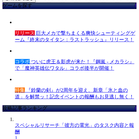
ゲームを探す
リリース
巨大メカで撃ちまくる爽快シューティングゲ
ーム『終末のタイタン：ラストラッシュ』リリース！
コラボ
ついに虎王＆影虎が来た！『鋼嵐 - メカラシ』
で「魔神英雄伝ワタル」コラボ後半が開催！
特集
『鈴蘭の剣』が2周年を迎え、新章「氷と血の
道」を解禁ッ！記念イベントの報酬もお見逃し無く！
攻略記事ランキング
スペシャルリサーチ「彼方の電光」のタスク内容と報
酬
1