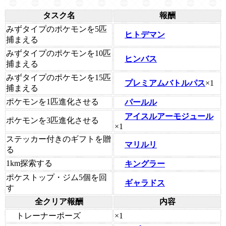
タスク名
報酬
みずタイプのポケモンを5匹
ヒトデマン
捕まえる
みずタイプのポケモンを10匹
ヒンバス
捕まえる
みずタイプのポケモンを15匹
プレミアムバトルパス
×1
捕まえる
ポケモンを1匹進化させる
パールル
アイスルアーモジュール
ポケモンを3匹進化させる
×1
ステッカー付きのギフトを贈
マリルリ
る
1km探索する
キングラー
ポケストップ・ジム5個を回
ギャラドス
す
全クリア報酬
内容
トレーナーポーズ
×1