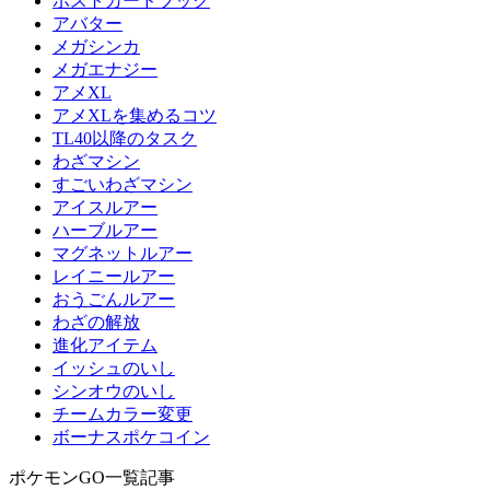
ポストカードブック
アバター
メガシンカ
メガエナジー
アメXL
アメXLを集めるコツ
TL40以降のタスク
わざマシン
すごいわざマシン
アイスルアー
ハーブルアー
マグネットルアー
レイニールアー
おうごんルアー
わざの解放
進化アイテム
イッシュのいし
シンオウのいし
チームカラー変更
ボーナスポケコイン
ポケモンGO一覧記事