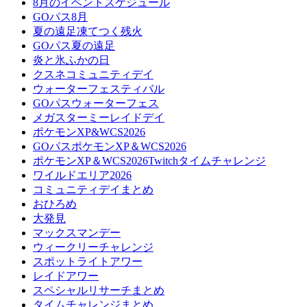
8月のイベントスケジュール
GOパス8月
夏の遠足凍てつく残火
GOパス夏の遠足
炎と氷ふかの日
クスネコミュニティデイ
ウォーターフェスティバル
GOパスウォーターフェス
メガスターミーレイドデイ
ポケモンXP&WCS2026
GOパスポケモンXP＆WCS2026
ポケモンXP＆WCS2026Twitchタイムチャレンジ
ワイルドエリア2026
コミュニティデイまとめ
おひろめ
大発見
マックスマンデー
ウィークリーチャレンジ
スポットライトアワー
レイドアワー
スペシャルリサーチまとめ
タイムチャレンジまとめ