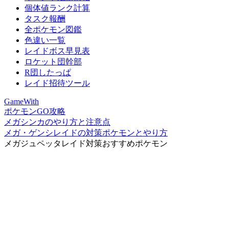
個体値ランク計算
タスク報酬
全ポケモン図鑑
色違い一覧
レイドボス早見表
ロケット団幹部
R団したっぱ
レイド招待ツール
GameWith
ポケモンGO攻略
メガシンカのやり方と注意点
メガ・ゲンシレイドの対策ポケモンとやり方
メガジュペッタレイド対策おすすめポケモン