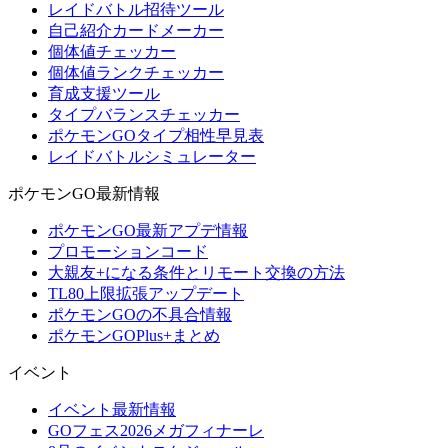
レイドバトル招待ツール
自己紹介カードメーカー
個体値チェッカー
個体値ランクチェッカー
育成支援ツール
タイプバランスチェッカー
ポケモンGOタイプ相性早見表
レイドバトルシミュレーター
ポケモンGO最新情報
ポケモンGO最新アプデ情報
プロモーションコード
大親友+になる条件とリモート交換の方法
TL80上限拡張アップデート
ポケモンGOの不具合情報
ポケモンGOPlus+まとめ
イベント
イベント最新情報
GOフェス2026メガフィナーレ