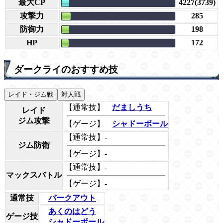
最大CP
4227(3739)
攻撃力
285
防御力
198
HP
172
ダークライのおすすめ技
レイド・ジム戦
対人戦
【通常技】
だましうち
レイド
ジム攻撃
【ゲージ】
シャドーボール
【通常技】-
ジム防衛
【ゲージ】-
【通常技】-
マックスバトル
【ゲージ】-
通常技
バークアウト
あくのはどう
ゲージ技
シャドーボール