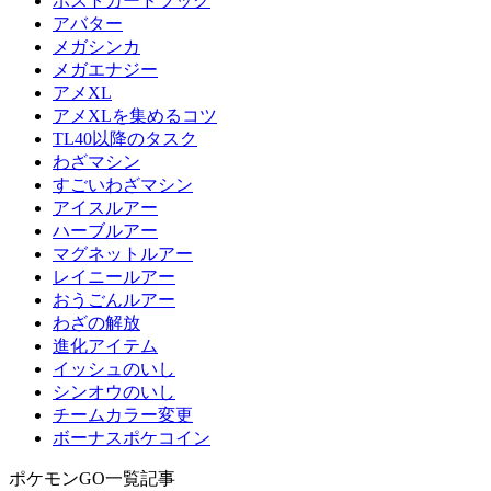
ポストカードブック
アバター
メガシンカ
メガエナジー
アメXL
アメXLを集めるコツ
TL40以降のタスク
わざマシン
すごいわざマシン
アイスルアー
ハーブルアー
マグネットルアー
レイニールアー
おうごんルアー
わざの解放
進化アイテム
イッシュのいし
シンオウのいし
チームカラー変更
ボーナスポケコイン
ポケモンGO一覧記事