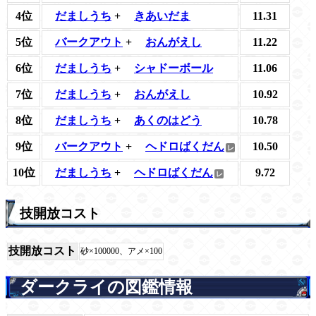
4位
だましうち
+
きあいだま
11.31
5位
バークアウト
+
おんがえし
11.22
6位
だましうち
+
シャドーボール
11.06
7位
だましうち
+
おんがえし
10.92
8位
だましうち
+
あくのはどう
10.78
9位
バークアウト
+
ヘドロばくだん
10.50
10位
だましうち
+
ヘドロばくだん
9.72
技開放コスト
技開放コスト
砂×100000、アメ×100
ダークライの図鑑情報