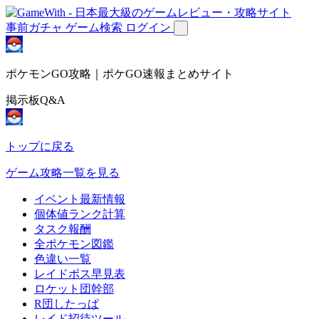
事前ガチャ
ゲーム検索
ログイン
ポケモンGO攻略｜ポケGO速報まとめサイト
掲示板Q&A
トップに戻る
ゲーム攻略一覧を見る
イベント最新情報
個体値ランク計算
タスク報酬
全ポケモン図鑑
色違い一覧
レイドボス早見表
ロケット団幹部
R団したっぱ
レイド招待ツール