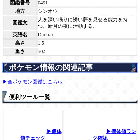
図鑑番号
0491
地方
シンオウ
人を深い眠りに誘い夢を見せる能力を持
図鑑文
つ。新月の夜に活動する。
英語名
Darkrai
高さ
1.5
重さ
50.5
ポケモン情報の関連記事
▶全ポケモン図鑑はこちら
便利ツール一覧
▶個体
▶個体値ラン
値チェック
ク確認