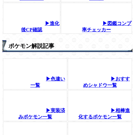
▶進化
▶図鑑コンプ
後CP確認
率チェッカー
ポケモン解説記事
▶色違い
▶おすす
一覧
めシャドウ一覧
▶実装済
▶相棒進
みポケモン一覧
化するポケモン一覧