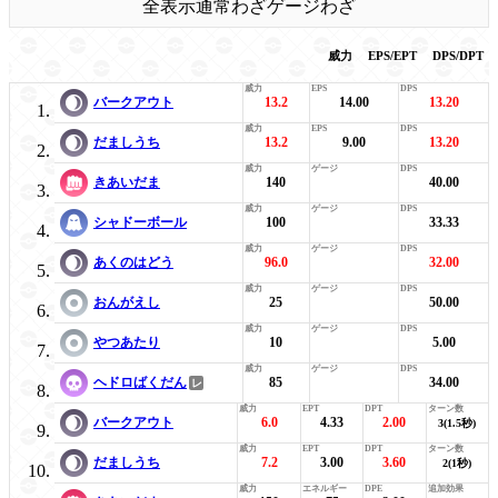
全表示
通常わざ
ゲージわざ
威力
EPS/EPT
DPS/DPT
バークアウト
13.2
14.00
13.20
だましうち
13.2
9.00
13.20
きあいだま
140
40.00
シャドーボール
100
33.33
あくのはどう
96.0
32.00
おんがえし
25
50.00
やつあたり
10
5.00
ヘドロばくだん
85
34.00
バークアウト
6.0
4.33
2.00
3(1.5秒)
だましうち
7.2
3.00
3.60
2(1秒)