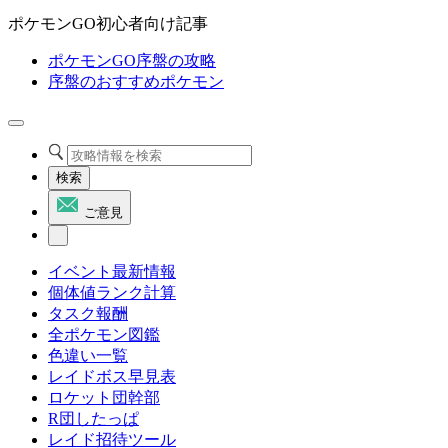
ポケモンGO初心者向け記事
ポケモンGO序盤の攻略
序盤のおすすめポケモン
検索
ご意見
イベント最新情報
個体値ランク計算
タスク報酬
全ポケモン図鑑
色違い一覧
レイドボス早見表
ロケット団幹部
R団したっぱ
レイド招待ツール