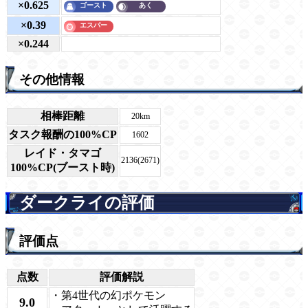
×0.625
×0.39
×0.244
その他情報
相棒距離
20km
タスク報酬の100%CP
1602
レイド・タマゴ
2136(2671)
100%CP(ブースト時)
ダークライの評価
評価点
点数
評価解説
・第4世代の幻ポケモン
9.0