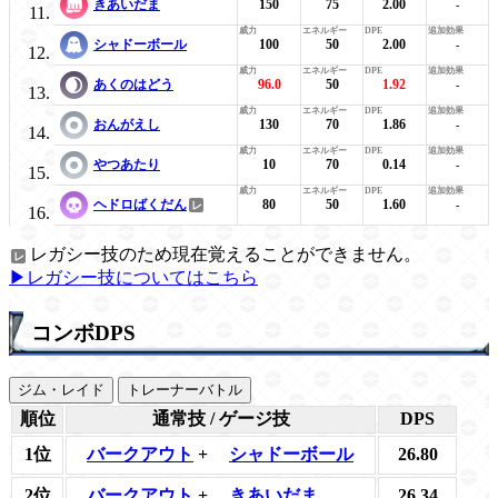
きあいだま
150
75
2.00
-
シャドーボール
100
50
2.00
-
あくのはどう
96.0
50
1.92
-
おんがえし
130
70
1.86
-
やつあたり
10
70
0.14
-
ヘドロばくだん
80
50
1.60
-
レガシー技のため現在覚えることができません。
▶レガシー技についてはこちら
コンボDPS
ジム・レイド
トレーナーバトル
順位
通常技 / ゲージ技
DPS
1位
バークアウト
+
シャドーボール
26.80
2位
バークアウト
+
きあいだま
26.34