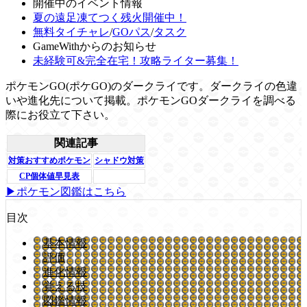
開催中のイベント情報
夏の遠足凍てつく残火開催中！
無料タイチャレ
/
GOパス
/
タスク
GameWithからのお知らせ
未経験可&完全在宅！攻略ライター募集！
ポケモンGO(ポケGO)のダークライです。ダークライの色違
いや進化先について掲載。ポケモンGOダークライを調べる
際にお役立て下さい。
関連記事
対策おすすめポケモン
シャドウ対策
CP個体値早見表
▶ポケモン図鑑はこちら
目次
基本情報
評価
進化情報
覚える技
図鑑情報