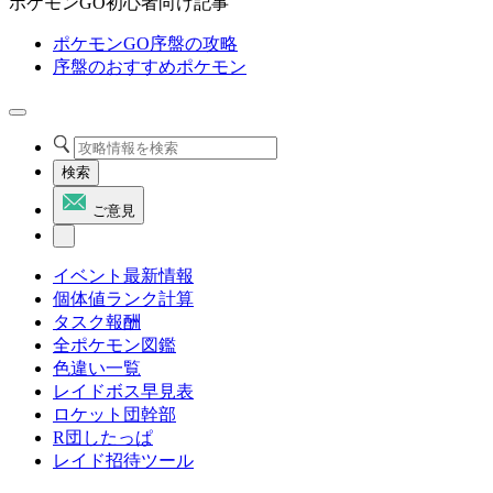
ポケモンGO初心者向け記事
ポケモンGO序盤の攻略
序盤のおすすめポケモン
検索
ご意見
イベント最新情報
個体値ランク計算
タスク報酬
全ポケモン図鑑
色違い一覧
レイドボス早見表
ロケット団幹部
R団したっぱ
レイド招待ツール