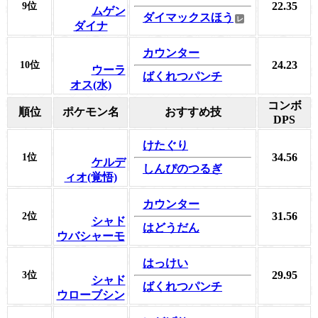
22.35
9位
ムゲン
ダイマックスほう
ダイナ
カウンター
24.23
10位
ウーラ
ばくれつパンチ
オス(水)
コンボ
順位
ポケモン名
おすすめ技
DPS
けたぐり
34.56
1位
ケルデ
しんぴのつるぎ
ィオ(覚悟)
カウンター
31.56
2位
シャド
はどうだん
ウバシャーモ
はっけい
29.95
3位
シャド
ばくれつパンチ
ウローブシン