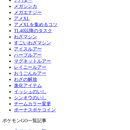
アバター
メガシンカ
メガエナジー
アメXL
アメXLを集めるコツ
TL40以降のタスク
わざマシン
すごいわざマシン
アイスルアー
ハーブルアー
マグネットルアー
レイニールアー
おうごんルアー
わざの解放
進化アイテム
イッシュのいし
シンオウのいし
チームカラー変更
ボーナスポケコイン
ポケモンGO一覧記事