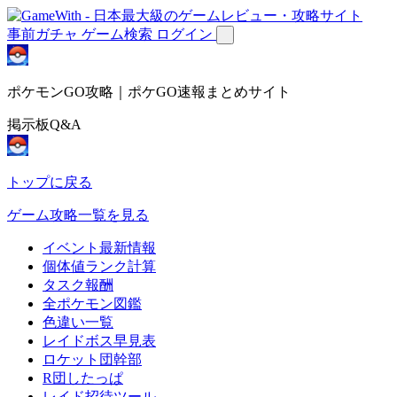
事前ガチャ
ゲーム検索
ログイン
ポケモンGO攻略｜ポケGO速報まとめサイト
掲示板Q&A
トップに戻る
ゲーム攻略一覧を見る
イベント最新情報
個体値ランク計算
タスク報酬
全ポケモン図鑑
色違い一覧
レイドボス早見表
ロケット団幹部
R団したっぱ
レイド招待ツール