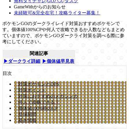
無料タイチャレ
/
GOパス
/
タスク
GameWithからのお知らせ
未経験可&完全在宅！攻略ライター募集！
ポケモンGOのダークライレイド対策おすすめポケモンで
す。個体値100%CPや何人で攻略できるか人数などもまとめ
ていますので、ポケモンGOダークライ対策を調べる際に参
考にしてください。
関連記事
▶ダークライ詳細
▶個体値早見表
目次
対策ポケモンとDPS
対策ポイント
対策におすすめのメガシンカ
何人で攻略できる？
個体値100%時のCP
登場期間
基本情報