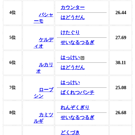
カウンター
26.44
4位
バシャ
はどうだん
ーモ
けたぐり
27.69
5位
ケルデ
せいなるつるぎ
ィオ
はっけい
30.11
6位
ルカリ
はどうだん
オ
はっけい
25.08
7位
ローブ
ばくれつパンチ
シン
れんぞくぎり
26.68
8位
カミツ
せいなるつるぎ
ルギ
どくづき