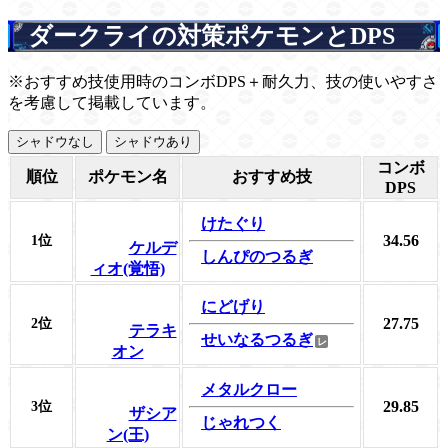
ダークライの対策ポケモンとDPS
※おすすめ技使用時のコンボDPS＋耐久力、技の使いやすさ
を考慮して掲載しています。
シャドウなし
シャドウあり
コンボ
順位
ポケモン名
おすすめ技
DPS
けたぐり
34.56
1位
ケルデ
しんぴのつるぎ
ィオ(覚悟)
にどげり
27.75
2位
テラキ
せいなるつるぎ
オン
メタルクロー
29.85
3位
ザシア
じゃれつく
ン(王)