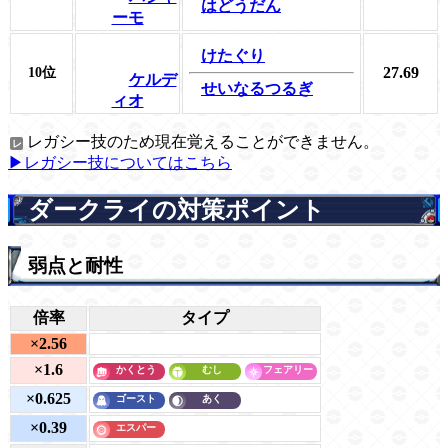
はどうだん
ーモ
けたぐり
27.69
10位
ケルデ
せいなるつるぎ
ィオ
レガシー技のため現在覚えることができません。
▶レガシー技についてはこちら
ダークライの対策ポイント
弱点と耐性
倍率
タイプ
×2.56
×1.6
×0.625
×0.39