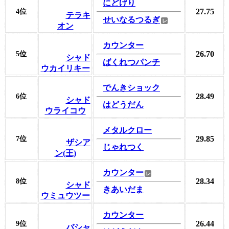
にどげり
27.75
4位
テラキ
せいなるつるぎ
オン
カウンター
26.70
5位
シャド
ばくれつパンチ
ウカイリキー
でんきショック
28.49
6位
シャド
はどうだん
ウライコウ
メタルクロー
29.85
7位
ザシア
じゃれつく
ン(王)
カウンター
28.34
8位
シャド
きあいだま
ウミュウツー
カウンター
26.44
9位
バシャ