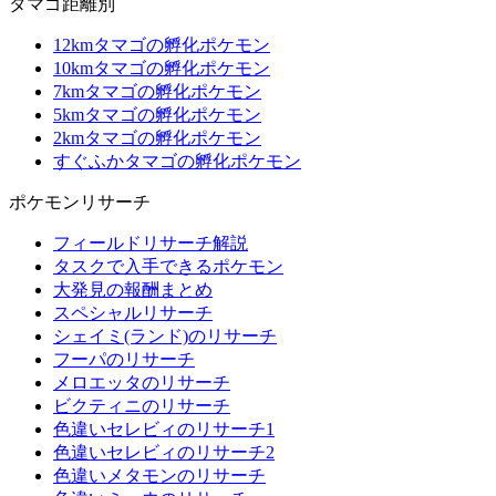
タマゴ距離別
12kmタマゴの孵化ポケモン
10kmタマゴの孵化ポケモン
7kmタマゴの孵化ポケモン
5kmタマゴの孵化ポケモン
2kmタマゴの孵化ポケモン
すぐふかタマゴの孵化ポケモン
ポケモンリサーチ
フィールドリサーチ解説
タスクで入手できるポケモン
大発見の報酬まとめ
スペシャルリサーチ
シェイミ(ランド)のリサーチ
フーパのリサーチ
メロエッタのリサーチ
ビクティニのリサーチ
色違いセレビィのリサーチ1
色違いセレビィのリサーチ2
色違いメタモンのリサーチ