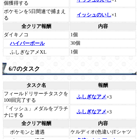
個獲得する
ポケモンを5日間連で捕まえ
イッシュのいし
×1
る
全クリア報酬
内容
ダイキノコ
1個
30個
ハイパーボール
1個
ふしぎなアメXL
6/7のタスク
タスク名
報酬
フィールドリサーチタスクを
ふしぎなアメ
×3
100回完了する
「イッシュ」メダルをプラチ
ふしぎなアメ
×3
ナにする
全クリア報酬
内容
ケルディオ(色違い)Tシャツ
ポケモンと遭遇