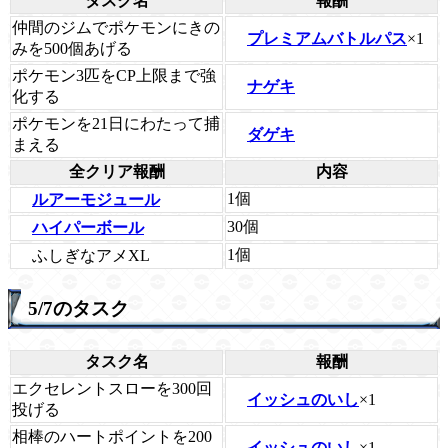
タスク名
報酬
仲間のジムでポケモンにきの
プレミアムバトルパス
×1
みを500個あげる
ポケモン3匹をCP上限まで強
ナゲキ
化する
ポケモンを21日にわたって捕
ダゲキ
まえる
全クリア報酬
内容
1個
ルアーモジュール
30個
ハイパーボール
1個
ふしぎなアメXL
5/7のタスク
タスク名
報酬
エクセレントスローを300回
イッシュのいし
×1
投げる
相棒のハートポイントを200
イッシュのいし
×1