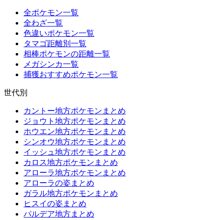
全ポケモン一覧
全わざ一覧
色違いポケモン一覧
タマゴ距離別一覧
相棒ポケモンの距離一覧
メガシンカ一覧
捕獲おすすめポケモン一覧
世代別
カントー地方ポケモンまとめ
ジョウト地方ポケモンまとめ
ホウエン地方ポケモンまとめ
シンオウ地方ポケモンまとめ
イッシュ地方ポケモンまとめ
カロス地方ポケモンまとめ
アローラ地方ポケモンまとめ
アローラの姿まとめ
ガラル地方ポケモンまとめ
ヒスイの姿まとめ
パルデア地方まとめ