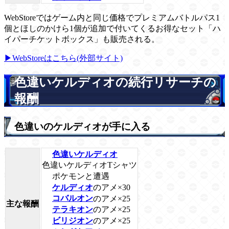
WebStoreではゲーム内と同じ価格でプレミアムバトルパス1
個とほしのかけら1個が追加で付いてくるお得なセット「ハ
イパーチケットボックス」も販売される。
▶WebStoreはこちら(外部サイト)
色違いケルディオの続行リサーチの
報酬
色違いのケルディオが手に入る
色違いケルディオ
色違いケルディオTシャツ
ポケモンと遭遇
ケルディオ
のアメ×30
コバルオン
のアメ×25
主な報酬
テラキオン
のアメ×25
ビリジオン
のアメ×25