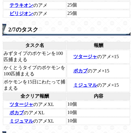
25個
テラキオン
のアメ
25個
ビリジオン
のアメ
2/7のタスク
タスク名
報酬
みずタイプのポケモンを100
ツタージャ
のアメ×15
匹捕まえる
かくとうタイプのポケモンを
ポカブ
のアメ×15
100匹捕まえる
ポケモンを15日にわたって捕
ミジュマル
のアメ×15
まえる
全クリア報酬
内容
10個
ツタージャ
のアメXL
10個
ポカブ
のアメXL
10個
ミジュマル
のアメXL