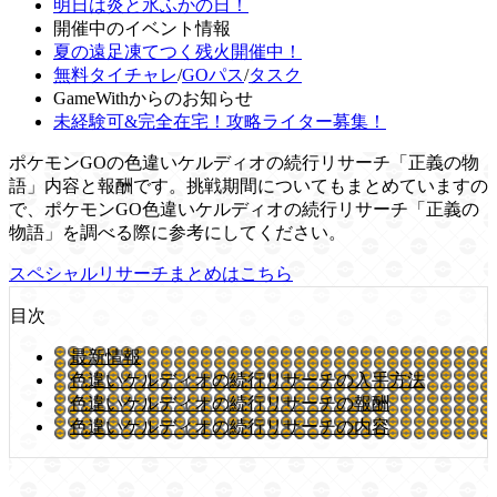
明日は炎と氷ふかの日！
開催中のイベント情報
夏の遠足凍てつく残火開催中！
無料タイチャレ
/
GOパス
/
タスク
GameWithからのお知らせ
未経験可&完全在宅！攻略ライター募集！
ポケモンGOの色違いケルディオの続行リサーチ「正義の物
語」内容と報酬です。挑戦期間についてもまとめていますの
で、ポケモンGO色違いケルディオの続行リサーチ「正義の
物語」を調べる際に参考にしてください。
スペシャルリサーチまとめはこちら
目次
最新情報
色違いケルディオの続行リサーチの入手方法
色違いケルディオの続行リサーチの報酬
色違いケルディオの続行リサーチの内容