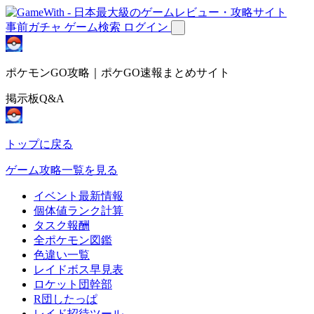
事前ガチャ
ゲーム検索
ログイン
ポケモンGO攻略｜ポケGO速報まとめサイト
掲示板Q&A
トップに戻る
ゲーム攻略一覧を見る
イベント最新情報
個体値ランク計算
タスク報酬
全ポケモン図鑑
色違い一覧
レイドボス早見表
ロケット団幹部
R団したっぱ
レイド招待ツール