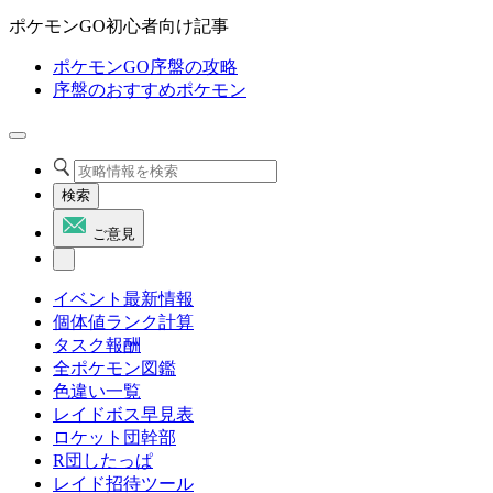
ポケモンGO初心者向け記事
ポケモンGO序盤の攻略
序盤のおすすめポケモン
検索
ご意見
イベント最新情報
個体値ランク計算
タスク報酬
全ポケモン図鑑
色違い一覧
レイドボス早見表
ロケット団幹部
R団したっぱ
レイド招待ツール