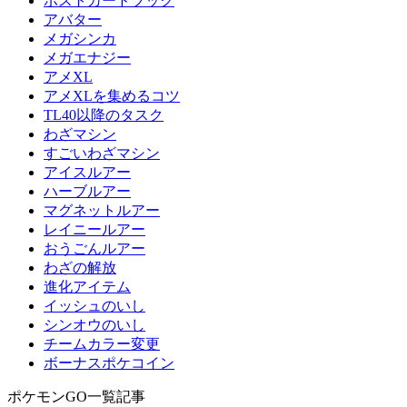
ポストカードブック
アバター
メガシンカ
メガエナジー
アメXL
アメXLを集めるコツ
TL40以降のタスク
わざマシン
すごいわざマシン
アイスルアー
ハーブルアー
マグネットルアー
レイニールアー
おうごんルアー
わざの解放
進化アイテム
イッシュのいし
シンオウのいし
チームカラー変更
ボーナスポケコイン
ポケモンGO一覧記事