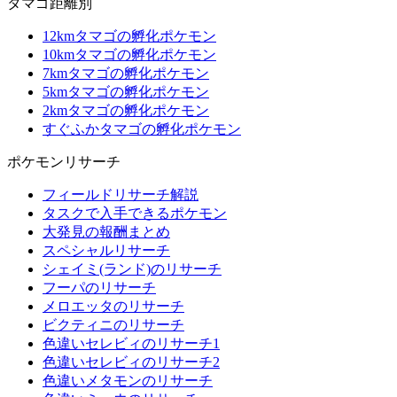
タマゴ距離別
12kmタマゴの孵化ポケモン
10kmタマゴの孵化ポケモン
7kmタマゴの孵化ポケモン
5kmタマゴの孵化ポケモン
2kmタマゴの孵化ポケモン
すぐふかタマゴの孵化ポケモン
ポケモンリサーチ
フィールドリサーチ解説
タスクで入手できるポケモン
大発見の報酬まとめ
スペシャルリサーチ
シェイミ(ランド)のリサーチ
フーパのリサーチ
メロエッタのリサーチ
ビクティニのリサーチ
色違いセレビィのリサーチ1
色違いセレビィのリサーチ2
色違いメタモンのリサーチ