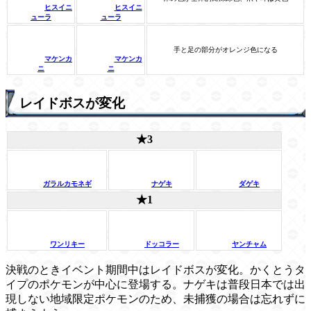
ヒスイニ
ヒスイニ
ューラ
ューラ
手と足の部分がオレンジ色になる
マケンカ
マケンカ
ニ
ニ
レイドボスが変化
★3
ガラルカモネギ
ナゲキ
ダゲキ
★1
ワンリキー
ドッコラー
ヤンチャム
決戦のときイベント期間中はレイドボスが変化。かくとうタ
イプのポケモンが中心に登場する。ナゲキは普段日本では出
現しない地域限定ポケモンのため、未捕獲の場合は忘れずに