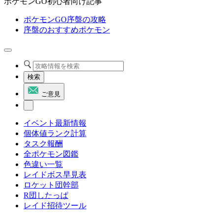
ポケモンGO初心者向け記事
ポケモンGO序盤の攻略
序盤のおすすめポケモン
検索
ご意見
イベント最新情報
個体値ランク計算
タスク報酬
全ポケモン図鑑
色違い一覧
レイドボス早見表
ロケット団幹部
R団したっぱ
レイド招待ツール