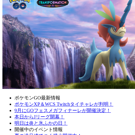
ポケモンGO最新情報
ポケモンXP＆WCS Twitchタイチャレが判明！
9月にGOフェスメガフィナーレが開催決定！
本日からJリーグ開幕！
明日は炎と氷ふかの日！
開催中のイベント情報