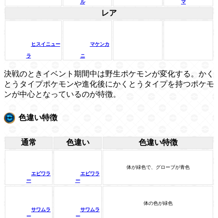
ル
マ
レア
ヒスイニュー
マケンカ
ラ
ニ
決戦のときイベント期間中は野生ポケモンが変化する。かく
とうタイプポケモンや進化後にかくとうタイプを持つポケモ
ンが中心となっているのが特徴。
色違い特徴
通常
色違い
色違い特徴
体が緑色で、グローブが青色
エビワラ
エビワラ
ー
ー
体の色が緑色
サワムラ
サワムラ
ー
ー