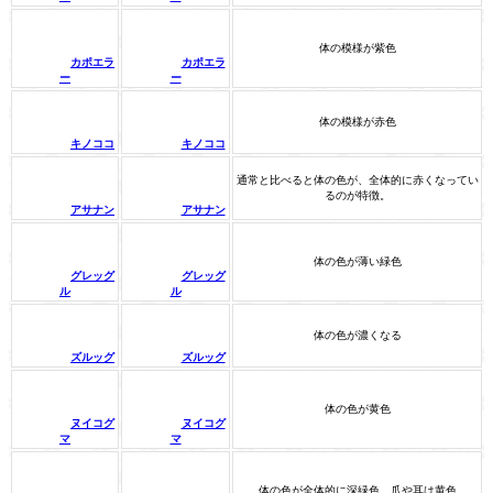
体の模様が紫色
カポエラ
カポエラ
ー
ー
体の模様が赤色
キノココ
キノココ
通常と比べると体の色が、全体的に赤くなってい
るのが特徴。
アサナン
アサナン
体の色が薄い緑色
グレッグ
グレッグ
ル
ル
体の色が濃くなる
ズルッグ
ズルッグ
体の色が黄色
ヌイコグ
ヌイコグ
マ
マ
体の色が全体的に深緑色、爪や耳は黄色