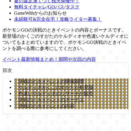
夏の遠足凍てつく残火開催中！
無料タイチャレ
/
GOパス
/
タスク
GameWithからのお知らせ
未経験可&完全在宅！攻略ライター募集！
ポケモンGOの決戦のときイベントの内容とボーナスです。
新登場のかくごのすがたのケルディオや色違いケルディオに
ついてもまとめていますので、ポケモンGO決戦のときイベ
ントを調べる際に参考にしてください。
イベント最新情報まとめ！期間や次回の内容
目次
決戦のときイベントの開催期間
ケルディオかくごのすがたが初登場
色違いケルディオのリサーチが販売
決戦のときイベントのボーナス
決戦のときイベントの内容