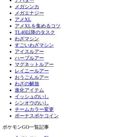
アバター
メガシンカ
メガエナジー
アメXL
アメXLを集めるコツ
TL40以降のタスク
わざマシン
すごいわざマシン
アイスルアー
ハーブルアー
マグネットルアー
レイニールアー
おうごんルアー
わざの解放
進化アイテム
イッシュのいし
シンオウのいし
チームカラー変更
ボーナスポケコイン
ポケモンGO一覧記事