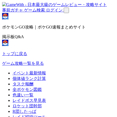
事前ガチャ
ゲーム検索
ログイン
ポケモンGO攻略｜ポケGO速報まとめサイト
掲示板Q&A
トップに戻る
ゲーム攻略一覧を見る
イベント最新情報
個体値ランク計算
タスク報酬
全ポケモン図鑑
色違い一覧
レイドボス早見表
ロケット団幹部
R団したっぱ
レイド招待ツール