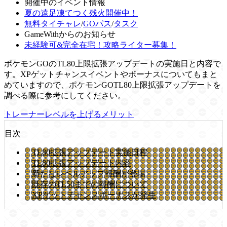
開催中のイベント情報
夏の遠足凍てつく残火開催中！
無料タイチャレ
/
GOパス
/
タスク
GameWithからのお知らせ
未経験可&完全在宅！攻略ライター募集！
ポケモンGOのTL80上限拡張アップデートの実施日と内容で
す。XPゲットチャンスイベントやボーナスについてもまと
めていますので、ポケモンGOTL80上限拡張アップデートを
調べる際に参考にしてください。
トレーナーレベルを上げるメリット
目次
TL80拡張アップデート実施日程
TL80拡張アップデート内容
新たなレベルアップ報酬が登場
既存のTL50までの報酬について
XPゲットチャンスボーナスが発生