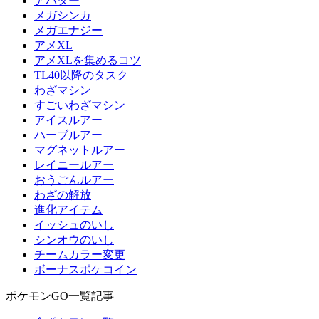
アバター
メガシンカ
メガエナジー
アメXL
アメXLを集めるコツ
TL40以降のタスク
わざマシン
すごいわざマシン
アイスルアー
ハーブルアー
マグネットルアー
レイニールアー
おうごんルアー
わざの解放
進化アイテム
イッシュのいし
シンオウのいし
チームカラー変更
ボーナスポケコイン
ポケモンGO一覧記事