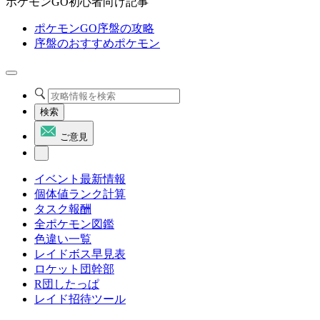
ポケモンGO初心者向け記事
ポケモンGO序盤の攻略
序盤のおすすめポケモン
検索
ご意見
イベント最新情報
個体値ランク計算
タスク報酬
全ポケモン図鑑
色違い一覧
レイドボス早見表
ロケット団幹部
R団したっぱ
レイド招待ツール