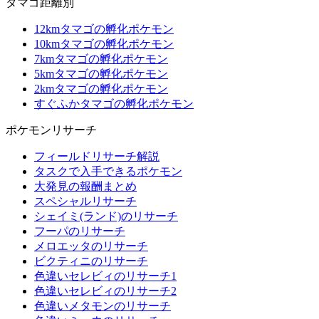
タマゴ距離別
12kmタマゴの孵化ポケモン
10kmタマゴの孵化ポケモン
7kmタマゴの孵化ポケモン
5kmタマゴの孵化ポケモン
2kmタマゴの孵化ポケモン
すぐふかタマゴの孵化ポケモン
ポケモンリサーチ
フィールドリサーチ解説
タスクで入手できるポケモン
大発見の報酬まとめ
スペシャルリサーチ
シェイミ(ランド)のリサーチ
フーパのリサーチ
メロエッタのリサーチ
ビクティニのリサーチ
色違いセレビィのリサーチ1
色違いセレビィのリサーチ2
色違いメタモンのリサーチ