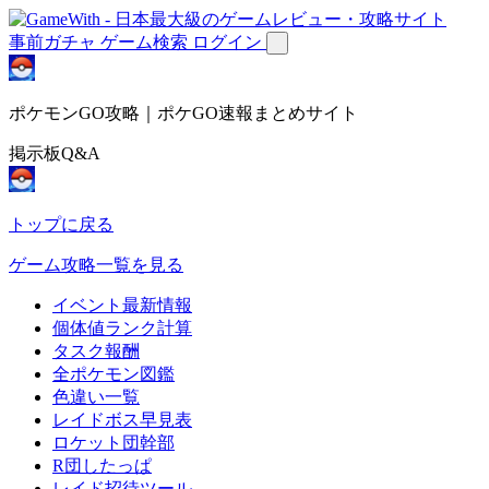
事前ガチャ
ゲーム検索
ログイン
ポケモンGO攻略｜ポケGO速報まとめサイト
掲示板Q&A
トップに戻る
ゲーム攻略一覧を見る
イベント最新情報
個体値ランク計算
タスク報酬
全ポケモン図鑑
色違い一覧
レイドボス早見表
ロケット団幹部
R団したっぱ
レイド招待ツール