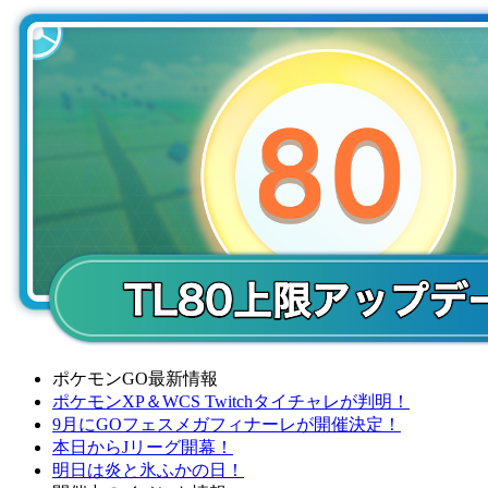
ポケモンGO最新情報
ポケモンXP＆WCS Twitchタイチャレが判明！
9月にGOフェスメガフィナーレが開催決定！
本日からJリーグ開幕！
明日は炎と氷ふかの日！