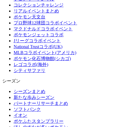
コレクションチャレンジ
リアルイベントまとめ
ポケモン天文台
プロ野球12球団コラボイベント
マクドナルドコラボイベント
ポケモンジェットコラボ
Jリーグコラボイベント
National Trustコラボ(UK)
MLBコラボイベント(アメリカ)
ポケモン化石博物館(シカゴ)
レゴコラボ(海外)
シティサファリ
シーズン
シーズンまとめ
新たな歩みシーズン
パートナーリサーチまとめ
ソフトバンク
イオン
ポケふたスタンプラリー