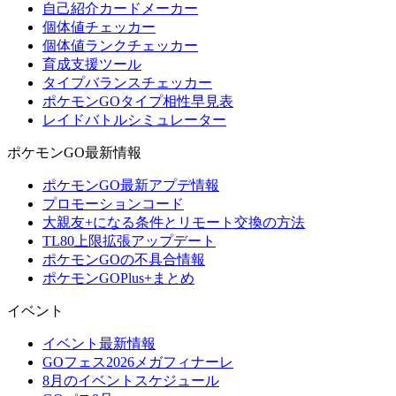
自己紹介カードメーカー
個体値チェッカー
個体値ランクチェッカー
育成支援ツール
タイプバランスチェッカー
ポケモンGOタイプ相性早見表
レイドバトルシミュレーター
ポケモンGO最新情報
ポケモンGO最新アプデ情報
プロモーションコード
大親友+になる条件とリモート交換の方法
TL80上限拡張アップデート
ポケモンGOの不具合情報
ポケモンGOPlus+まとめ
イベント
イベント最新情報
GOフェス2026メガフィナーレ
8月のイベントスケジュール