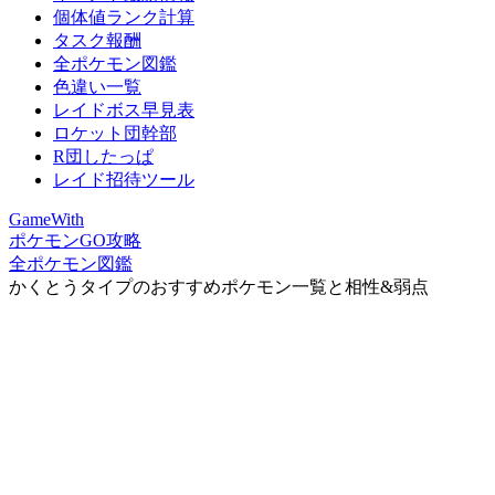
個体値ランク計算
タスク報酬
全ポケモン図鑑
色違い一覧
レイドボス早見表
ロケット団幹部
R団したっぱ
レイド招待ツール
GameWith
ポケモンGO攻略
全ポケモン図鑑
かくとうタイプのおすすめポケモン一覧と相性&弱点