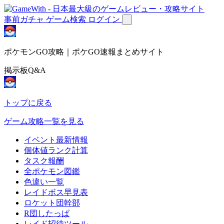
事前ガチャ
ゲーム検索
ログイン
ポケモンGO攻略｜ポケGO速報まとめサイト
掲示板Q&A
トップに戻る
ゲーム攻略一覧を見る
イベント最新情報
個体値ランク計算
タスク報酬
全ポケモン図鑑
色違い一覧
レイドボス早見表
ロケット団幹部
R団したっぱ
レイド招待ツール