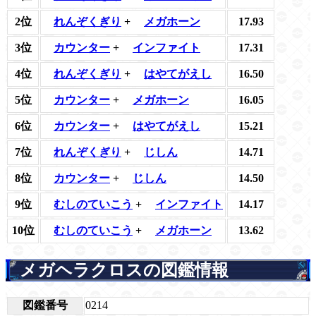
2位
れんぞくぎり
+
メガホーン
17.93
3位
カウンター
+
インファイト
17.31
4位
れんぞくぎり
+
はやてがえし
16.50
5位
カウンター
+
メガホーン
16.05
6位
カウンター
+
はやてがえし
15.21
7位
れんぞくぎり
+
じしん
14.71
8位
カウンター
+
じしん
14.50
9位
むしのていこう
+
インファイト
14.17
10位
むしのていこう
+
メガホーン
13.62
メガヘラクロスの図鑑情報
図鑑番号
0214