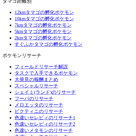
タマゴ距離別
12kmタマゴの孵化ポケモン
10kmタマゴの孵化ポケモン
7kmタマゴの孵化ポケモン
5kmタマゴの孵化ポケモン
2kmタマゴの孵化ポケモン
すぐふかタマゴの孵化ポケモン
ポケモンリサーチ
フィールドリサーチ解説
タスクで入手できるポケモン
大発見の報酬まとめ
スペシャルリサーチ
シェイミ(ランド)のリサーチ
フーパのリサーチ
メロエッタのリサーチ
ビクティニのリサーチ
色違いセレビィのリサーチ1
色違いセレビィのリサーチ2
色違いメタモンのリサーチ