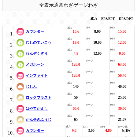
全表示
通常わざ
ゲージわざ
威力
EPS/EPT
DPS/DPT
カウンター
15.6
8.00
15.60
むしのていこう
18.0
10.00
12.00
れんぞくぎり
4.8
12.00
9.60
メガホーン
126.0
63.00
インファイト
126.0
50.40
じしん
140
40.00
ロックブラスト
50
25.00
はやてがえし
60.0
30.00
がんせきふうじ
65
21.67
カウンター
9.6
3.00
4.80
2(1秒)