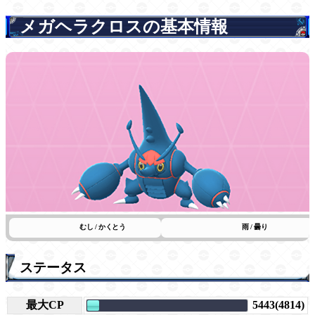
メガヘラクロスの基本情報
むし / かくとう
雨 / 曇り
ステータス
最大CP
5443(4814)