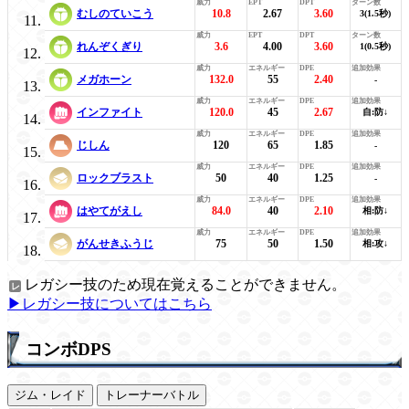
むしのていこう
10.8
2.67
3.60
3(1.5秒)
れんぞくぎり
3.6
4.00
3.60
1(0.5秒)
メガホーン
132.0
55
2.40
-
インファイト
120.0
45
2.67
自:防↓
じしん
120
65
1.85
-
ロックブラスト
50
40
1.25
-
はやてがえし
84.0
40
2.10
相:防↓
がんせきふうじ
75
50
1.50
相:攻↓
レガシー技のため現在覚えることができません。
▶レガシー技についてはこちら
コンボDPS
ジム・レイド
トレーナーバトル