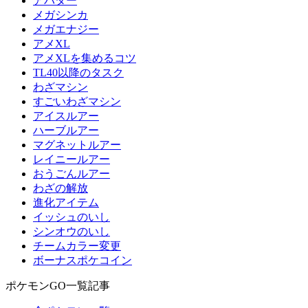
アバター
メガシンカ
メガエナジー
アメXL
アメXLを集めるコツ
TL40以降のタスク
わざマシン
すごいわざマシン
アイスルアー
ハーブルアー
マグネットルアー
レイニールアー
おうごんルアー
わざの解放
進化アイテム
イッシュのいし
シンオウのいし
チームカラー変更
ボーナスポケコイン
ポケモンGO一覧記事