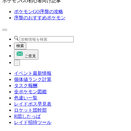
ポケモンGO初心者向け記事
ポケモンGO序盤の攻略
序盤のおすすめポケモン
検索
ご意見
イベント最新情報
個体値ランク計算
タスク報酬
全ポケモン図鑑
色違い一覧
レイドボス早見表
ロケット団幹部
R団したっぱ
レイド招待ツール