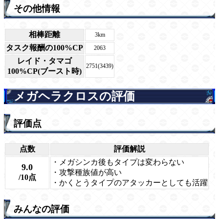
その他情報
相棒距離
3km
タスク報酬の100%CP
2063
レイド・タマゴ
2751(3439)
100%CP(ブースト時)
メガヘラクロスの評価
評価点
点数
評価解説
・メガシンカ後もタイプは変わらない
9.0
・攻撃種族値が高い
/10点
・かくとうタイプのアタッカーとしても活躍
みんなの評価