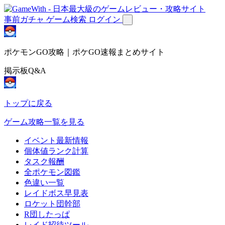
事前ガチャ
ゲーム検索
ログイン
ポケモンGO攻略｜ポケGO速報まとめサイト
掲示板Q&A
トップに戻る
ゲーム攻略一覧を見る
イベント最新情報
個体値ランク計算
タスク報酬
全ポケモン図鑑
色違い一覧
レイドボス早見表
ロケット団幹部
R団したっぱ
レイド招待ツール