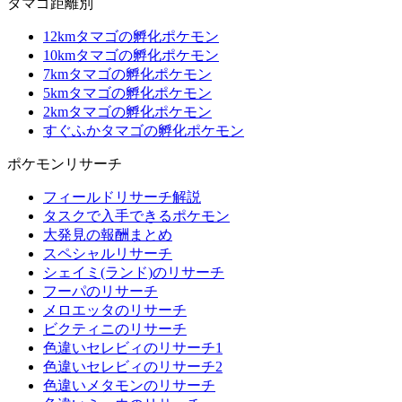
タマゴ距離別
12kmタマゴの孵化ポケモン
10kmタマゴの孵化ポケモン
7kmタマゴの孵化ポケモン
5kmタマゴの孵化ポケモン
2kmタマゴの孵化ポケモン
すぐふかタマゴの孵化ポケモン
ポケモンリサーチ
フィールドリサーチ解説
タスクで入手できるポケモン
大発見の報酬まとめ
スペシャルリサーチ
シェイミ(ランド)のリサーチ
フーパのリサーチ
メロエッタのリサーチ
ビクティニのリサーチ
色違いセレビィのリサーチ1
色違いセレビィのリサーチ2
色違いメタモンのリサーチ