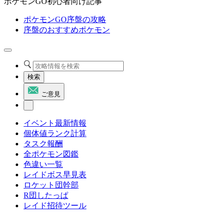
ポケモンGO初心者向け記事
ポケモンGO序盤の攻略
序盤のおすすめポケモン
検索
ご意見
イベント最新情報
個体値ランク計算
タスク報酬
全ポケモン図鑑
色違い一覧
レイドボス早見表
ロケット団幹部
R団したっぱ
レイド招待ツール