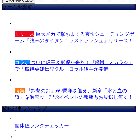
ゲームを探す
リリース
巨大メカで撃ちまくる爽快シューティングゲ
ーム『終末のタイタン：ラストラッシュ』リリース！
コラボ
ついに虎王＆影虎が来た！『鋼嵐 - メカラシ』
で「魔神英雄伝ワタル」コラボ後半が開催！
特集
『鈴蘭の剣』が2周年を迎え、新章「氷と血の
道」を解禁ッ！記念イベントの報酬もお見逃し無く！
攻略記事ランキング
個体値ランクチェッカー
1