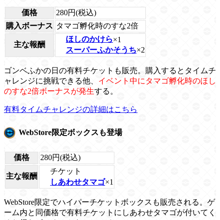
価格
280円(税込)
購入ボーナス
タマゴ孵化時のすな2倍
ほしのかけら
×1
主な報酬
スーパーふかそうち
×2
ゴンベふかの日の有料チケットも販売。購入するとタイムチ
ャレンジに挑戦できる他、
イベント中にタマゴ孵化時のほし
のすな2倍ボーナスが発生
する。
有料タイムチャレンジの詳細はこちら
WebStore限定ボックスも登場
価格
280円(税込)
チケット
主な報酬
しあわせタマゴ
×1
WebStore限定でハイパーチケットボックスも販売される。ゲ
ーム内と同価格で有料チケットにしあわせタマゴが付いてく