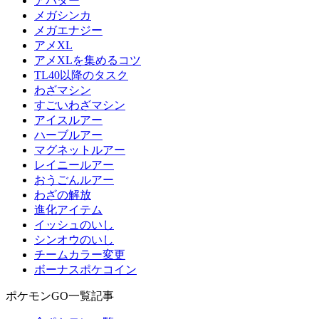
アバター
メガシンカ
メガエナジー
アメXL
アメXLを集めるコツ
TL40以降のタスク
わざマシン
すごいわざマシン
アイスルアー
ハーブルアー
マグネットルアー
レイニールアー
おうごんルアー
わざの解放
進化アイテム
イッシュのいし
シンオウのいし
チームカラー変更
ボーナスポケコイン
ポケモンGO一覧記事