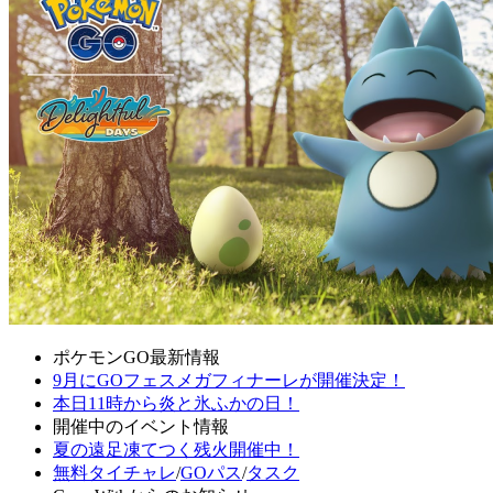
ポケモンGO最新情報
9月にGOフェスメガフィナーレが開催決定！
本日11時から炎と氷ふかの日！
開催中のイベント情報
夏の遠足凍てつく残火開催中！
無料タイチャレ
/
GOパス
/
タスク