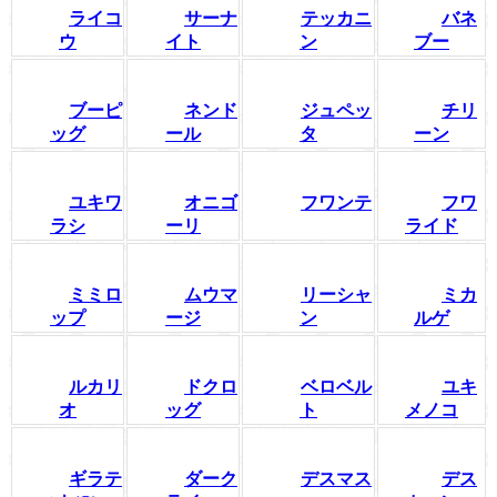
ライコ
サーナ
テッカニ
バネ
ウ
イト
ン
ブー
ブーピ
ネンド
ジュペッ
チリ
ッグ
ール
タ
ーン
ユキワ
オニゴ
フワンテ
フワ
ラシ
ーリ
ライド
ミミロ
ムウマ
リーシャ
ミカ
ップ
ージ
ン
ルゲ
ルカリ
ドクロ
ベロベル
ユキ
オ
ッグ
ト
メノコ
ギラテ
ダーク
デスマス
デス