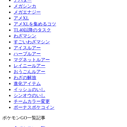
アバター
メガシンカ
メガエナジー
アメXL
アメXLを集めるコツ
TL40以降のタスク
わざマシン
すごいわざマシン
アイスルアー
ハーブルアー
マグネットルアー
レイニールアー
おうごんルアー
わざの解放
進化アイテム
イッシュのいし
シンオウのいし
チームカラー変更
ボーナスポケコイン
ポケモンGO一覧記事