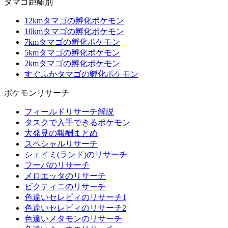
タマゴ距離別
12kmタマゴの孵化ポケモン
10kmタマゴの孵化ポケモン
7kmタマゴの孵化ポケモン
5kmタマゴの孵化ポケモン
2kmタマゴの孵化ポケモン
すぐふかタマゴの孵化ポケモン
ポケモンリサーチ
フィールドリサーチ解説
タスクで入手できるポケモン
大発見の報酬まとめ
スペシャルリサーチ
シェイミ(ランド)のリサーチ
フーパのリサーチ
メロエッタのリサーチ
ビクティニのリサーチ
色違いセレビィのリサーチ1
色違いセレビィのリサーチ2
色違いメタモンのリサーチ