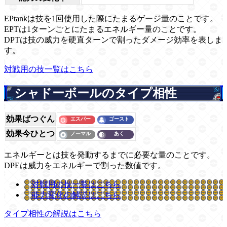
EPtankは技を1回使用した際にたまるゲージ量のことです。
EPTは1ターンごとにたまるエネルギー量のことです。
DPTは技の威力を硬直ターンで割ったダメージ効率を表しま
す。
対戦用の技一覧はこちら
シャドーボールのタイプ相性
効果ばつぐん
効果今ひとつ
エネルギーとは技を発動するまでに必要な量のことです。
DPEは威力をエネルギーで割った数値です。
対戦用の技一覧はこちら
能力変化の解説はこちら
タイプ相性の解説はこちら