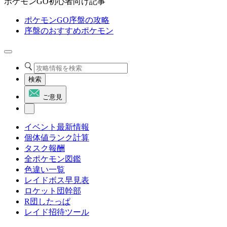
ポケモンGO初心者向け記事
ポケモンGO序盤の攻略
序盤のおすすめポケモン
検索
ご意見
イベント最新情報
個体値ランク計算
タスク報酬
全ポケモン図鑑
色違い一覧
レイドボス早見表
ロケット団幹部
R団したっぱ
レイド招待ツール