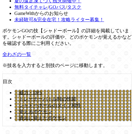
夏の遠足凍てつく残火開催中！
無料タイチャレ
/
GOパス
/
タスク
GameWithからのお知らせ
未経験可&完全在宅！攻略ライター募集！
ポケモンGOの技【シャドーボール】の詳細を掲載していま
す。シャドーボールの評価や、どのポケモンが覚えるかなど
を確認する際にご利用ください。
全わざの一覧
※技名を入力すると別技のページに移動します。
目次
威力・DPS
トレーナーバトル時の性能
シャドーボールのタイプ相性
覚えるポケモン
過去に覚えたポケモン