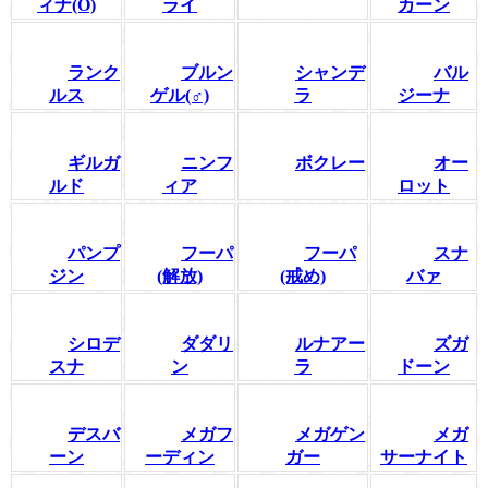
ィナ(O)
ライ
カーン
ランク
ブルン
シャンデ
バル
ルス
ゲル(♂)
ラ
ジーナ
ギルガ
ニンフ
ボクレー
オー
ルド
ィア
ロット
パンプ
フーパ
フーパ
スナ
ジン
(解放)
(戒め)
バァ
シロデ
ダダリ
ルナアー
ズガ
スナ
ン
ラ
ドーン
デスバ
メガフ
メガゲン
メガ
ーン
ーディン
ガー
サーナイト