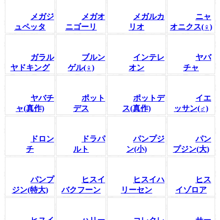
メガジ
メガオ
メガルカ
ニャ
ュペッタ
ニゴーリ
リオ
オニクス(♀)
ガラル
ブルン
インテレ
ヤバ
ヤドキング
ゲル(♀)
オン
チャ
ヤバチ
ポット
ポットデ
イエ
ャ(真作)
デス
ス(真作)
ッサン(♂)
ドロン
ドラパ
パンプジ
パン
チ
ルト
ン(小)
プジン(大)
パンプ
ヒスイ
ヒスイハ
ヒス
ジン(特大)
バクフーン
リーセン
イゾロア