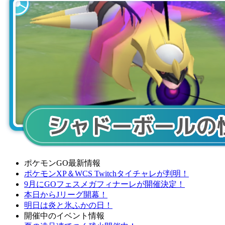
ポケモンGO最新情報
ポケモンXP＆WCS Twitchタイチャレが判明！
9月にGOフェスメガフィナーレが開催決定！
本日からJリーグ開幕！
明日は炎と氷ふかの日！
開催中のイベント情報