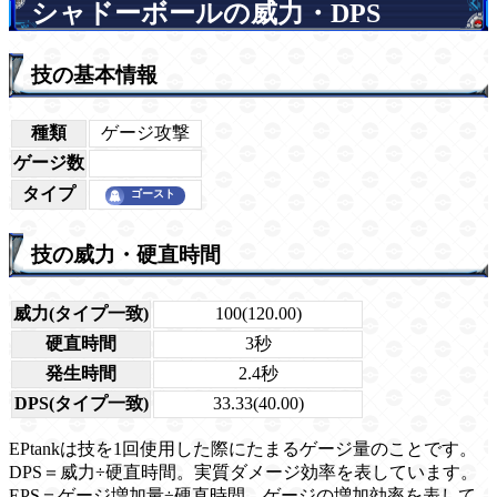
シャドーボールの威力・DPS
技の基本情報
種類
ゲージ攻撃
ゲージ数
タイプ
技の威力・硬直時間
威力(タイプ一致)
100(120.00)
硬直時間
3秒
発生時間
2.4秒
DPS(タイプ一致)
33.33(40.00)
EPtankは技を1回使用した際にたまるゲージ量のことです。
DPS＝威力÷硬直時間。実質ダメージ効率を表しています。
EPS＝ゲージ増加量÷硬直時間。ゲージの増加効率を表して