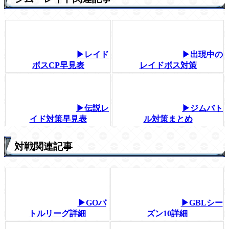
▶レイド
▶出現中の
ボスCP早見表
レイドボス対策
▶伝説レ
▶ジムバト
イド対策早見表
ル対策まとめ
対戦関連記事
▶GOバ
▶GBLシー
トルリーグ詳細
ズン10詳細