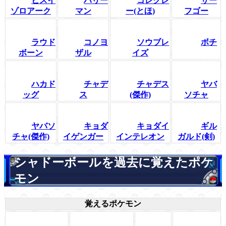
ヒスイ
ハリー
コレクレ
サー
ゾロアーク
マン
ー(とほ)
フゴー
ラウド
コノヨ
ソウブレ
ボチ
ボーン
ザル
イズ
ハカド
チャデ
チャデス
ヤバ
ッグ
ス
(傑作)
ソチャ
ヤバソ
キョダ
キョダイ
ギル
チャ(傑作)
イゲンガー
インテレオン
ガルド(剣)
シャドーボールを過去に覚えたポケ
モン
覚えるポケモン