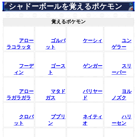
シャドーボールを覚えるポケモン
覚えるポケモン
アロー
ゴルバ
ケーシィ
ユン
ラコラッタ
ット
ゲラー
フーデ
ゴース
ゲンガー
スリ
ィン
ト
ーパー
アロー
マタド
バリヤー
ヨル
ラガラガラ
ガス
ド
ノズク
クロバ
ププリ
ネイティ
ハリ
ット
ン
オ
ーセン