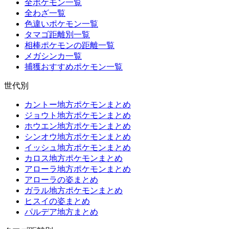
全ポケモン一覧
全わざ一覧
色違いポケモン一覧
タマゴ距離別一覧
相棒ポケモンの距離一覧
メガシンカ一覧
捕獲おすすめポケモン一覧
世代別
カントー地方ポケモンまとめ
ジョウト地方ポケモンまとめ
ホウエン地方ポケモンまとめ
シンオウ地方ポケモンまとめ
イッシュ地方ポケモンまとめ
カロス地方ポケモンまとめ
アローラ地方ポケモンまとめ
アローラの姿まとめ
ガラル地方ポケモンまとめ
ヒスイの姿まとめ
パルデア地方まとめ