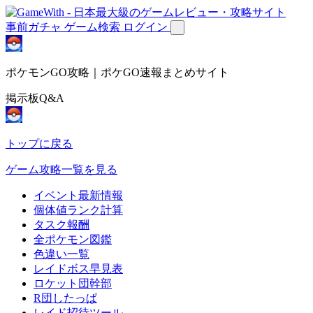
事前ガチャ
ゲーム検索
ログイン
ポケモンGO攻略｜ポケGO速報まとめサイト
掲示板Q&A
トップに戻る
ゲーム攻略一覧を見る
イベント最新情報
個体値ランク計算
タスク報酬
全ポケモン図鑑
色違い一覧
レイドボス早見表
ロケット団幹部
R団したっぱ
レイド招待ツール