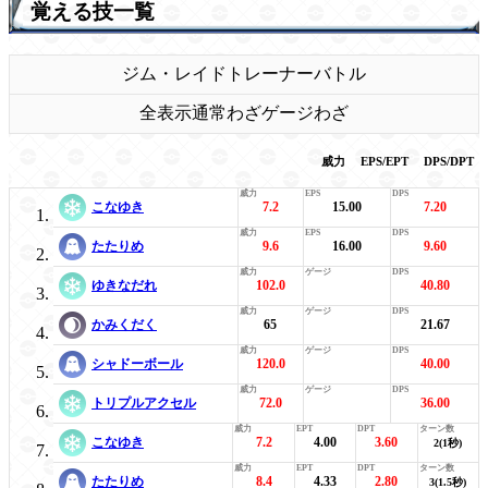
覚える技一覧
ジム・レイド
トレーナーバトル
全表示
通常わざ
ゲージわざ
威力
EPS/EPT
DPS/DPT
こなゆき
7.2
15.00
7.20
たたりめ
9.6
16.00
9.60
ゆきなだれ
102.0
40.80
かみくだく
65
21.67
シャドーボール
120.0
40.00
トリプルアクセル
72.0
36.00
こなゆき
7.2
4.00
3.60
2(1秒)
たたりめ
8.4
4.33
2.80
3(1.5秒)