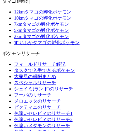
タマゴ距離別
12kmタマゴの孵化ポケモン
10kmタマゴの孵化ポケモン
7kmタマゴの孵化ポケモン
5kmタマゴの孵化ポケモン
2kmタマゴの孵化ポケモン
すぐふかタマゴの孵化ポケモン
ポケモンリサーチ
フィールドリサーチ解説
タスクで入手できるポケモン
大発見の報酬まとめ
スペシャルリサーチ
シェイミ(ランド)のリサーチ
フーパのリサーチ
メロエッタのリサーチ
ビクティニのリサーチ
色違いセレビィのリサーチ1
色違いセレビィのリサーチ2
色違いメタモンのリサーチ