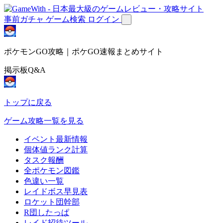
事前ガチャ
ゲーム検索
ログイン
ポケモンGO攻略｜ポケGO速報まとめサイト
掲示板Q&A
トップに戻る
ゲーム攻略一覧を見る
イベント最新情報
個体値ランク計算
タスク報酬
全ポケモン図鑑
色違い一覧
レイドボス早見表
ロケット団幹部
R団したっぱ
レイド招待ツール