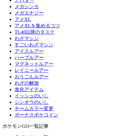
アバター
メガシンカ
メガエナジー
アメXL
アメXLを集めるコツ
TL40以降のタスク
わざマシン
すごいわざマシン
アイスルアー
ハーブルアー
マグネットルアー
レイニールアー
おうごんルアー
わざの解放
進化アイテム
イッシュのいし
シンオウのいし
チームカラー変更
ボーナスポケコイン
ポケモンGO一覧記事