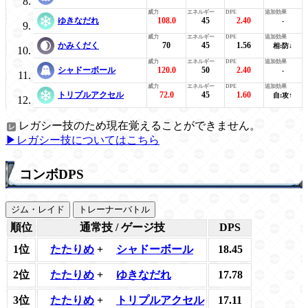
ゆきなだれ
108.0
45
2.40
-
かみくだく
70
45
1.56
相:防↓
シャドーボール
120.0
50
2.40
-
トリプルアクセル
72.0
45
1.60
自:攻↑
レガシー技のため現在覚えることができません。
▶レガシー技についてはこちら
コンボDPS
ジム・レイド
トレーナーバトル
順位
通常技 / ゲージ技
DPS
1位
たたりめ
+
シャドーボール
18.45
2位
たたりめ
+
ゆきなだれ
17.78
3位
たたりめ
+
トリプルアクセル
17.11