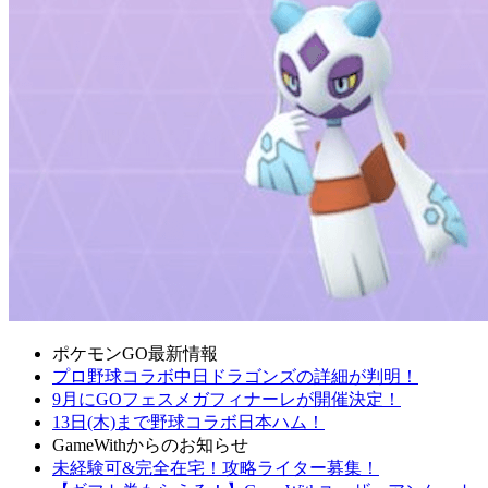
ポケモンGO最新情報
プロ野球コラボ中日ドラゴンズの詳細が判明！
9月にGOフェスメガフィナーレが開催決定！
13日(木)まで野球コラボ日本ハム！
GameWithからのお知らせ
未経験可&完全在宅！攻略ライター募集！