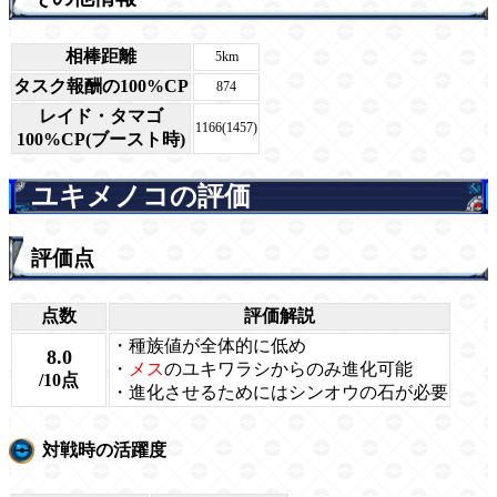
相棒距離
5km
タスク報酬の100%CP
874
レイド・タマゴ
1166(1457)
100%CP(ブースト時)
ユキメノコの評価
評価点
点数
評価解説
・種族値が全体的に低め
8.0
・
メス
のユキワラシからのみ進化可能
/10点
・進化させるためにはシンオウの石が必要
対戦時の活躍度