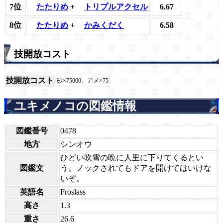
7位
たたりめ
+
トリプルアクセル
6.67
8位
たたりめ
+
かみくだく
6.58
技開放コスト
技開放コスト
砂×75000、アメ×75
ユキメノコの図鑑情報
図鑑番号
0478
地方
シンオウ
ひどい吹雪の晩に人里に下りてくるとい
図鑑文
う。ノックされてもドアを開けてはいけな
いぞ。
英語名
Froslass
高さ
1.3
重さ
26.6