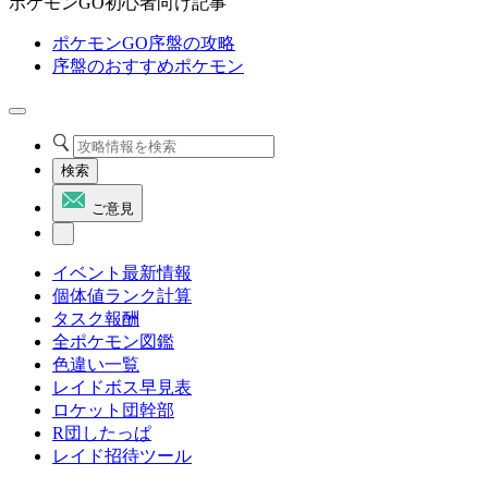
ポケモンGO初心者向け記事
ポケモンGO序盤の攻略
序盤のおすすめポケモン
検索
ご意見
イベント最新情報
個体値ランク計算
タスク報酬
全ポケモン図鑑
色違い一覧
レイドボス早見表
ロケット団幹部
R団したっぱ
レイド招待ツール