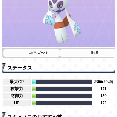
こおり / ゴースト
雪 / 霧
ステータス
最大CP
2306(2040)
攻撃力
171
防御力
150
HP
172
ユキメノコのおすすめ技