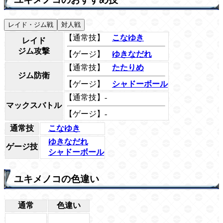
レイド・ジム戦
対人戦
【通常技】
こなゆき
レイド
ジム攻撃
【ゲージ】
ゆきなだれ
【通常技】
たたりめ
ジム防衛
【ゲージ】
シャドーボール
【通常技】-
マックスバトル
【ゲージ】-
通常技
こなゆき
ゆきなだれ
ゲージ技
シャドーボール
ユキメノコの色違い
通常
色違い