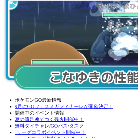
ポケモンGO最新情報
9月にGOフェスメガフィナーレが開催決定！
開催中のイベント情報
夏の遠足凍てつく残火開催中！
無料タイチャレ
/
GOパス
/
タスク
Jリーグコラボイベント開催中！