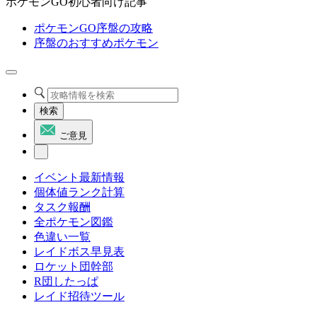
ポケモンGO初心者向け記事
ポケモンGO序盤の攻略
序盤のおすすめポケモン
検索
ご意見
イベント最新情報
個体値ランク計算
タスク報酬
全ポケモン図鑑
色違い一覧
レイドボス早見表
ロケット団幹部
R団したっぱ
レイド招待ツール