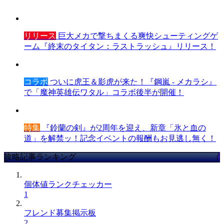
リリース
巨大メカで撃ちまくる爽快シューティングゲ
ーム『終末のタイタン：ラストラッシュ』リリース！
コラボ
ついに虎王＆影虎が来た！『鋼嵐 - メカラシ』
で「魔神英雄伝ワタル」コラボ後半が開催！
特集
『鈴蘭の剣』が2周年を迎え、新章「氷と血の
道」を解禁ッ！記念イベントの報酬もお見逃し無く！
攻略記事ランキング
個体値ランクチェッカー
1
フレンド募集掲示板
2