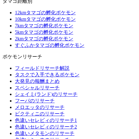
タマゴ距離別
12kmタマゴの孵化ポケモン
10kmタマゴの孵化ポケモン
7kmタマゴの孵化ポケモン
5kmタマゴの孵化ポケモン
2kmタマゴの孵化ポケモン
すぐふかタマゴの孵化ポケモン
ポケモンリサーチ
フィールドリサーチ解説
タスクで入手できるポケモン
大発見の報酬まとめ
スペシャルリサーチ
シェイミ(ランド)のリサーチ
フーパのリサーチ
メロエッタのリサーチ
ビクティニのリサーチ
色違いセレビィのリサーチ1
色違いセレビィのリサーチ2
色違いメタモンのリサーチ