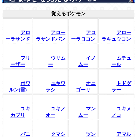
覚えるポケモン
アロ
アロー
アロ
アロー
ーラサンド
ラサンドパン
ーラロコン
ラキュウコン
フリ
ウリム
イノ
ムチュ
ーザー
ー
ムー
ール
ポワ
ユキワ
オニ
トドグ
ルン(雪)
ラシ
ゴーリ
ラー
ユキ
ユキノ
マン
ユキメ
カブリ
オー
ムー
ノコ
バニ
クマシ
ツン
アマル