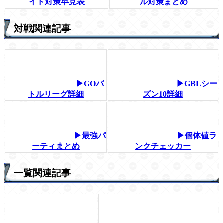
イド対策早見表
ル対策まとめ
対戦関連記事
▶GOバ
▶GBLシー
トルリーグ詳細
ズン10詳細
▶最強パ
▶個体値ラ
ーティまとめ
ンクチェッカー
一覧関連記事