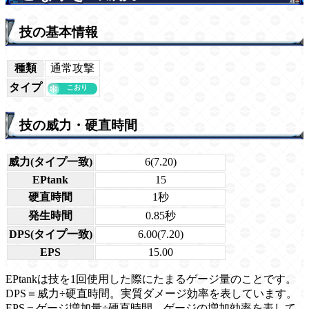
技の基本情報
種類
通常攻撃
タイプ
技の威力・硬直時間
威力(タイプ一致)
6(7.20)
EPtank
15
硬直時間
1秒
発生時間
0.85秒
DPS(タイプ一致)
6.00(7.20)
EPS
15.00
EPtankは技を1回使用した際にたまるゲージ量のことです。
DPS＝威力÷硬直時間。実質ダメージ効率を表しています。
EPS＝ゲージ増加量÷硬直時間。ゲージの増加効率を表して