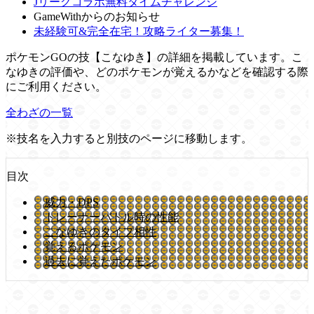
Jリーグコラボ無料タイムチャレンジ
GameWithからのお知らせ
未経験可&完全在宅！攻略ライター募集！
ポケモンGOの技【こなゆき】の詳細を掲載しています。こ
なゆきの評価や、どのポケモンが覚えるかなどを確認する際
にご利用ください。
全わざの一覧
※技名を入力すると別技のページに移動します。
目次
威力・DPS
トレーナーバトル時の性能
こなゆきのタイプ相性
覚えるポケモン
過去に覚えたポケモン