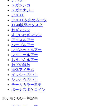
アバター
メガシンカ
メガエナジー
アメXL
アメXLを集めるコツ
TL40以降のタスク
わざマシン
すごいわざマシン
アイスルアー
ハーブルアー
マグネットルアー
レイニールアー
おうごんルアー
わざの解放
進化アイテム
イッシュのいし
シンオウのいし
チームカラー変更
ボーナスポケコイン
ポケモンGO一覧記事