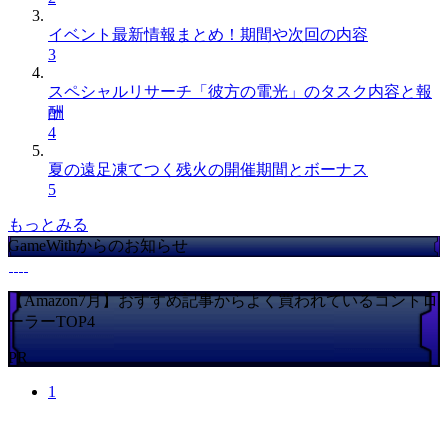
イベント最新情報まとめ！期間や次回の内容
3
スペシャルリサーチ「彼方の電光」のタスク内容と報
酬
4
夏の遠足凍てつく残火の開催期間とボーナス
5
もっとみる
GameWithからのお知らせ
【Amazon7月】おすすめ記事からよく買われているコントロ
ーラーTOP4
PR
1