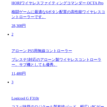
HORIワイヤレスファイティングコマンダー OCTA Pro
格闘ゲームに最適な6ボタン配置の高性能ワイヤレスコ
ントローラーです。
28,308円
2
アローン PS5用無線コントローラー
プレステ5対応のアローン製ワイヤレスコントローラ
ー。サブ機としても優秀。
11,480円
3
Logicool G F310r
コスパ抜群のロジクール製有線パッド。幅広いPCゲー