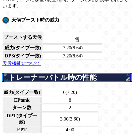
います。
天候ブースト時の威力
ブーストする天候
雪
威力(タイプ一致)
7.20(8.64)
DPS(タイプ一致)
7.20(8.64)
天候機能について
トレーナーバトル時の性能
威力(タイプ一致)
6(7.20)
EPtank
8
ターン数
2
DPT(タイプ一
3.00(3.60)
致)
EPT
4.00