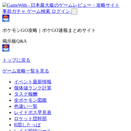
事前ガチャ
ゲーム検索
ログイン
ポケモンGO攻略｜ポケGO速報まとめサイト
掲示板Q&A
トップに戻る
ゲーム攻略一覧を見る
イベント最新情報
個体値ランク計算
タスク報酬
全ポケモン図鑑
色違い一覧
レイドボス早見表
ロケット団幹部
R団したっぱ
レイド招待ツール