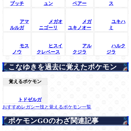
プッチ
ュン
ベアー
ス
アマ
メガオ
メガ
ユキハ
ルルガ
ニゴーリ
ユキノオー
ミ
モス
ヒスイ
アル
ハルク
ノウ
クレベース
クジラ
ジラ
こなゆきを過去に覚えたポケモン
覚えるポケモン
トドゼルガ
おすすめレガシー技と覚えるポケモン一覧
ポケモンGOのわざ関連記事