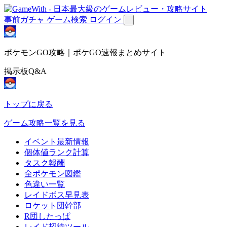
事前ガチャ
ゲーム検索
ログイン
ポケモンGO攻略｜ポケGO速報まとめサイト
掲示板Q&A
トップに戻る
ゲーム攻略一覧を見る
イベント最新情報
個体値ランク計算
タスク報酬
全ポケモン図鑑
色違い一覧
レイドボス早見表
ロケット団幹部
R団したっぱ
レイド招待ツール