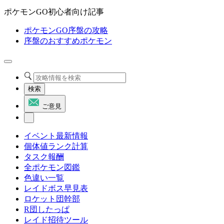
ポケモンGO初心者向け記事
ポケモンGO序盤の攻略
序盤のおすすめポケモン
検索
ご意見
イベント最新情報
個体値ランク計算
タスク報酬
全ポケモン図鑑
色違い一覧
レイドボス早見表
ロケット団幹部
R団したっぱ
レイド招待ツール