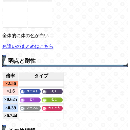
全体的に体の色が白い
色違いのまとめはこちら
弱点と耐性
倍率
タイプ
×2.56
×1.6
×0.625
×0.39
×0.244