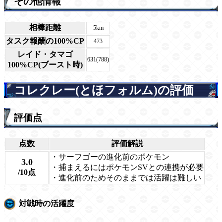
その他情報
相棒距離
5km
タスク報酬の100%CP
473
レイド・タマゴ
631(788)
100%CP(ブースト時)
コレクレー(とほフォルム)の評価
評価点
点数
評価解説
・サーフゴーの進化前のポケモン
3.0
・捕まえるにはポケモンSVとの連携が必要
/10点
・進化前のためそのままでは活躍は難しい
対戦時の活躍度