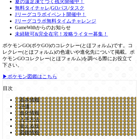
夏の遠足凍てつく残火開催中！
無料タイチャレ
/
GOパス
/
タスク
Jリーグコラボイベント開催中！
Jリーグコラボ無料タイムチャレンジ
GameWithからのお知らせ
未経験可&完全在宅！攻略ライター募集！
ポケモンGO(ポケGO)のコレクレー(とほフォルム)です。コ
レクレー(とほフォルム)の色違いや進化先について掲載。ポ
ケモンGOコレクレー(とほフォルム)を調べる際にお役立て
下さい。
▶ポケモン図鑑はこちら
目次
基本情報
評価
進化情報
入手方法
覚える技
図鑑情報