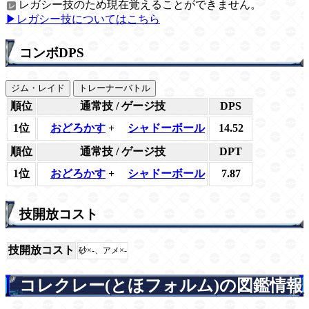
レガシー技のため現在覚えることができません。
▶レガシー技についてはこちら
コンボDPS
ジム・レイド
トレーナーバトル
順位
通常技 / ゲージ技
DPS
1位
おどろかす
+
シャドーボール
14.52
順位
通常技 / ゲージ技
DPT
1位
おどろかす
+
シャドーボール
7.87
技開放コスト
技開放コスト
砂×-、アメ×-
コレクレー(とほフォルム)の図鑑情報