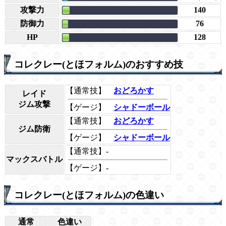
攻撃力
140
防御力
76
HP
128
コレクレー(とほフォルム)のおすすめ技
【通常技】
おどろかす
レイド
ジム攻撃
【ゲージ】
シャドーボール
【通常技】
おどろかす
ジム防衛
【ゲージ】
シャドーボール
【通常技】-
マックスバトル
【ゲージ】-
コレクレー(とほフォルム)の色違い
通常
色違い