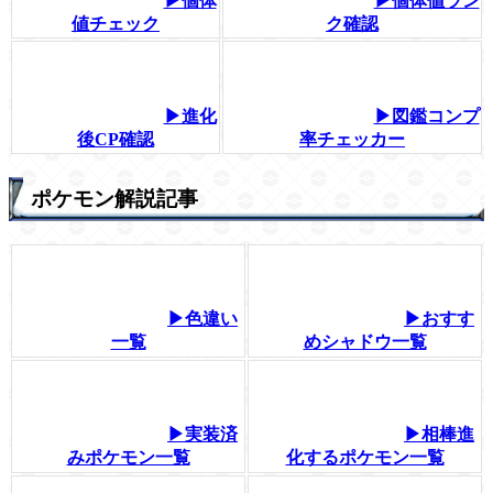
▶個体
▶個体値ラン
値チェック
ク確認
▶進化
▶図鑑コンプ
後CP確認
率チェッカー
ポケモン解説記事
▶色違い
▶おすす
一覧
めシャドウ一覧
▶実装済
▶相棒進
みポケモン一覧
化するポケモン一覧