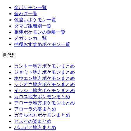
全ポケモン一覧
全わざ一覧
色違いポケモン一覧
タマゴ距離別一覧
相棒ポケモンの距離一覧
メガシンカ一覧
捕獲おすすめポケモン一覧
世代別
カントー地方ポケモンまとめ
ジョウト地方ポケモンまとめ
ホウエン地方ポケモンまとめ
シンオウ地方ポケモンまとめ
イッシュ地方ポケモンまとめ
カロス地方ポケモンまとめ
アローラ地方ポケモンまとめ
アローラの姿まとめ
ガラル地方ポケモンまとめ
ヒスイの姿まとめ
パルデア地方まとめ