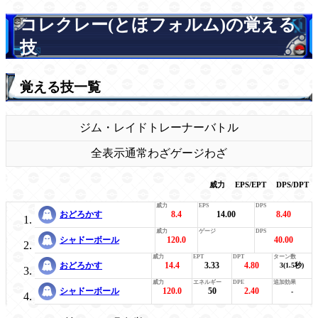
コレクレー(とほフォルム)の覚える
技
覚える技一覧
ジム・レイド
トレーナーバトル
全表示
通常わざ
ゲージわざ
威力
EPS/EPT
DPS/DPT
おどろかす
8.4
14.00
8.40
シャドーボール
120.0
40.00
おどろかす
14.4
3.33
4.80
3(1.5秒)
シャドーボール
120.0
50
2.40
-