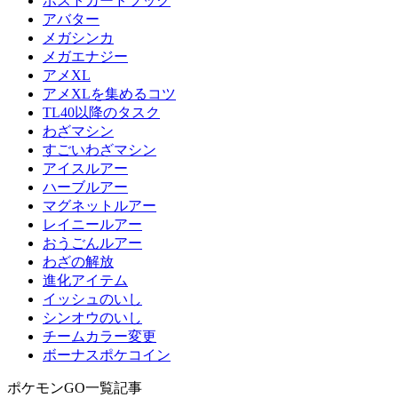
ポストカードブック
アバター
メガシンカ
メガエナジー
アメXL
アメXLを集めるコツ
TL40以降のタスク
わざマシン
すごいわざマシン
アイスルアー
ハーブルアー
マグネットルアー
レイニールアー
おうごんルアー
わざの解放
進化アイテム
イッシュのいし
シンオウのいし
チームカラー変更
ボーナスポケコイン
ポケモンGO一覧記事