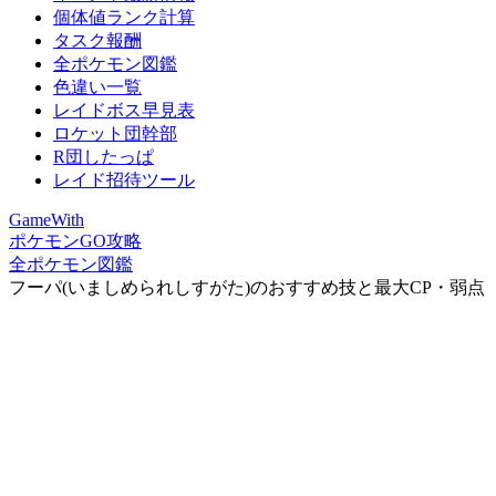
個体値ランク計算
タスク報酬
全ポケモン図鑑
色違い一覧
レイドボス早見表
ロケット団幹部
R団したっぱ
レイド招待ツール
GameWith
ポケモンGO攻略
全ポケモン図鑑
フーパ(いましめられしすがた)のおすすめ技と最大CP・弱点