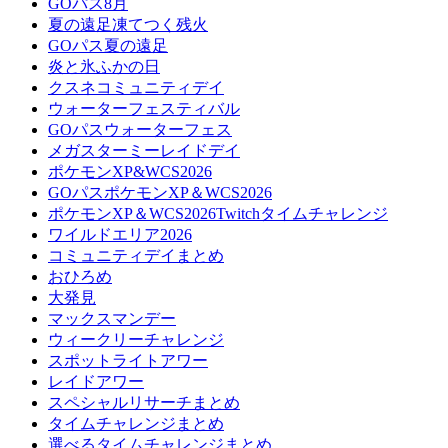
GOパス8月
夏の遠足凍てつく残火
GOパス夏の遠足
炎と氷ふかの日
クスネコミュニティデイ
ウォーターフェスティバル
GOパスウォーターフェス
メガスターミーレイドデイ
ポケモンXP&WCS2026
GOパスポケモンXP＆WCS2026
ポケモンXP＆WCS2026Twitchタイムチャレンジ
ワイルドエリア2026
コミュニティデイまとめ
おひろめ
大発見
マックスマンデー
ウィークリーチャレンジ
スポットライトアワー
レイドアワー
スペシャルリサーチまとめ
タイムチャレンジまとめ
選べるタイムチャレンジまとめ