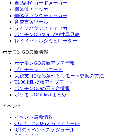
自己紹介カードメーカー
個体値チェッカー
個体値ランクチェッカー
育成支援ツール
タイプバランスチェッカー
ポケモンGOタイプ相性早見表
レイドバトルシミュレーター
ポケモンGO最新情報
ポケモンGO最新アプデ情報
プロモーションコード
大親友+になる条件とリモート交換の方法
TL80上限拡張アップデート
ポケモンGOの不具合情報
ポケモンGOPlus+まとめ
イベント
イベント最新情報
GOフェス2026メガフィナーレ
8月のイベントスケジュール