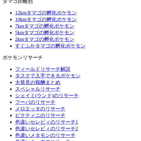
タマゴ距離別
12kmタマゴの孵化ポケモン
10kmタマゴの孵化ポケモン
7kmタマゴの孵化ポケモン
5kmタマゴの孵化ポケモン
2kmタマゴの孵化ポケモン
すぐふかタマゴの孵化ポケモン
ポケモンリサーチ
フィールドリサーチ解説
タスクで入手できるポケモン
大発見の報酬まとめ
スペシャルリサーチ
シェイミ(ランド)のリサーチ
フーパのリサーチ
メロエッタのリサーチ
ビクティニのリサーチ
色違いセレビィのリサーチ1
色違いセレビィのリサーチ2
色違いメタモンのリサーチ