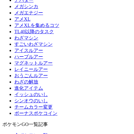
アバター
メガシンカ
メガエナジー
アメXL
アメXLを集めるコツ
TL40以降のタスク
わざマシン
すごいわざマシン
アイスルアー
ハーブルアー
マグネットルアー
レイニールアー
おうごんルアー
わざの解放
進化アイテム
イッシュのいし
シンオウのいし
チームカラー変更
ボーナスポケコイン
ポケモンGO一覧記事