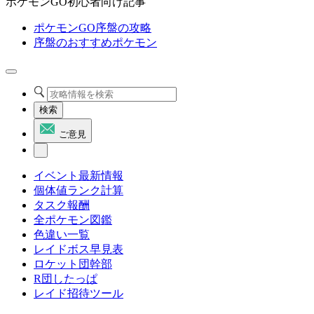
ポケモンGO初心者向け記事
ポケモンGO序盤の攻略
序盤のおすすめポケモン
検索
ご意見
イベント最新情報
個体値ランク計算
タスク報酬
全ポケモン図鑑
色違い一覧
レイドボス早見表
ロケット団幹部
R団したっぱ
レイド招待ツール