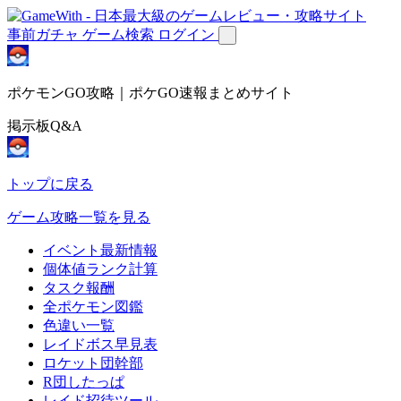
事前ガチャ
ゲーム検索
ログイン
ポケモンGO攻略｜ポケGO速報まとめサイト
掲示板Q&A
トップに戻る
ゲーム攻略一覧を見る
イベント最新情報
個体値ランク計算
タスク報酬
全ポケモン図鑑
色違い一覧
レイドボス早見表
ロケット団幹部
R団したっぱ
レイド招待ツール