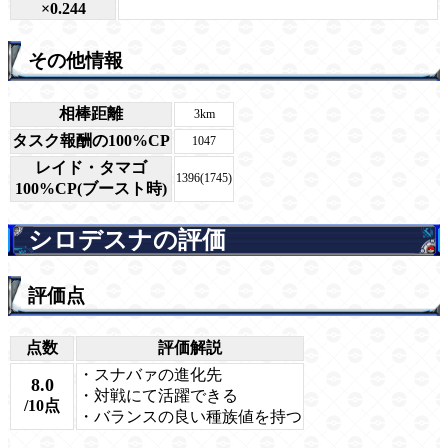
×0.244
その他情報
相棒距離
3km
タスク報酬の100%CP
1047
レイド・タマゴ
1396(1745)
100%CP(ブースト時)
シロデスナの評価
評価点
点数
評価解説
・スナバァの進化先
8.0
・対戦にて活躍できる
/10点
・バランスの良い種族値を持つ