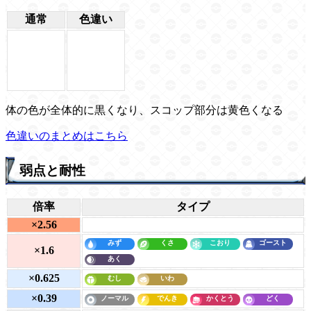
通常
色違い
体の色が全体的に黒くなり、スコップ部分は黄色くなる
色違いのまとめはこちら
弱点と耐性
倍率
タイプ
×2.56
×1.6
×0.625
×0.39