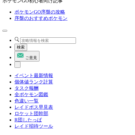
ポケモンGO初心者向け記事
ポケモンGO序盤の攻略
序盤のおすすめポケモン
検索
ご意見
イベント最新情報
個体値ランク計算
タスク報酬
全ポケモン図鑑
色違い一覧
レイドボス早見表
ロケット団幹部
R団したっぱ
レイド招待ツール