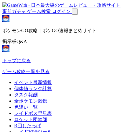
事前ガチャ
ゲーム検索
ログイン
ポケモンGO攻略｜ポケGO速報まとめサイト
掲示板Q&A
トップに戻る
ゲーム攻略一覧を見る
イベント最新情報
個体値ランク計算
タスク報酬
全ポケモン図鑑
色違い一覧
レイドボス早見表
ロケット団幹部
R団したっぱ
レイド招待ツール