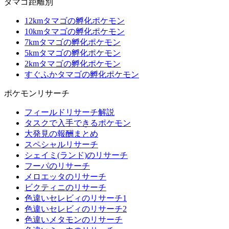
タマゴ距離別
12kmタマゴの孵化ポケモン
10kmタマゴの孵化ポケモン
7kmタマゴの孵化ポケモン
5kmタマゴの孵化ポケモン
2kmタマゴの孵化ポケモン
すぐふかタマゴの孵化ポケモン
ポケモンリサーチ
フィールドリサーチ解説
タスクで入手できるポケモン
大発見の報酬まとめ
スペシャルリサーチ
シェイミ(ランド)のリサーチ
フーパのリサーチ
メロエッタのリサーチ
ビクティニのリサーチ
色違いセレビィのリサーチ1
色違いセレビィのリサーチ2
色違いメタモンのリサーチ