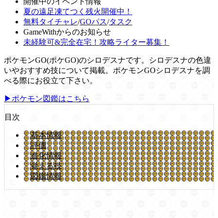
開催中のイベント情報
夏の遠足凍てつく残火開催中！
無料タイチャレ
/
GOパス
/
タスク
GameWithからのお知らせ
未経験可&完全在宅！攻略ライター募集！
ポケモンGO(ポケGO)のシロデスナです。シロデスナの色違
いやおすすめ技について掲載。ポケモンGOシロデスナを調
べる際にお役立て下さい。
▶ポケモン図鑑はこちら
目次
基本情報
評価
進化情報
覚える技
図鑑情報