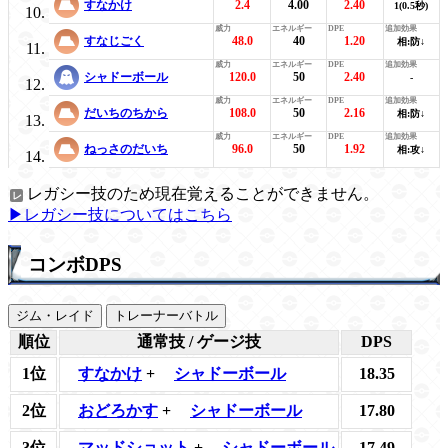
すなかけ
2.4
4.00
2.40
1(0.5秒)
すなじごく
48.0
40
1.20
相:防↓
シャドーボール
120.0
50
2.40
-
だいちのちから
108.0
50
2.16
相:防↓
ねっさのだいち
96.0
50
1.92
相:攻↓
レガシー技のため現在覚えることができません。
▶レガシー技についてはこちら
コンボDPS
ジム・レイド
トレーナーバトル
順位
通常技 / ゲージ技
DPS
1位
すなかけ
+
シャドーボール
18.35
2位
おどろかす
+
シャドーボール
17.80
3位
マッドショット
+
シャドーボール
17.49