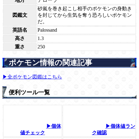
地方
アローラ
砂嵐を巻き起こし相手のポケモンの身動き
図鑑文
を封じてから生気を奪う恐ろしいポケモン
だ。
英語名
Palossand
高さ
1.3
重さ
250
ポケモン情報の関連記事
▶全ポケモン図鑑はこちら
便利ツール一覧
▶個体
▶個体値ラン
値チェック
ク確認