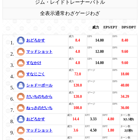
ジム・レイド
トレーナーバトル
全表示
通常わざ
ゲージわざ
威力
EPS/EPT
DPS/DPT
おどろかす
8.4
14.00
8.40
マッドショット
4.8
12.00
9.60
すなかけ
4.8
14.00
9.60
すなじごく
72.0
18.00
シャドーボール
120.0
40.00
だいちのちから
120.0
34.29
ねっさのだいち
108.0
36.00
おどろかす
14.4
3.33
4.80
3(1.5秒)
マッドショット
3.6
4.50
1.80
2(1秒)