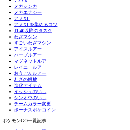
アバター
メガシンカ
メガエナジー
アメXL
アメXLを集めるコツ
TL40以降のタスク
わざマシン
すごいわざマシン
アイスルアー
ハーブルアー
マグネットルアー
レイニールアー
おうごんルアー
わざの解放
進化アイテム
イッシュのいし
シンオウのいし
チームカラー変更
ボーナスポケコイン
ポケモンGO一覧記事