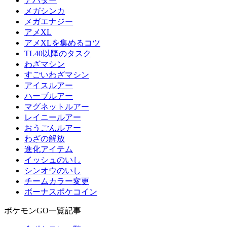
アバター
メガシンカ
メガエナジー
アメXL
アメXLを集めるコツ
TL40以降のタスク
わざマシン
すごいわざマシン
アイスルアー
ハーブルアー
マグネットルアー
レイニールアー
おうごんルアー
わざの解放
進化アイテム
イッシュのいし
シンオウのいし
チームカラー変更
ボーナスポケコイン
ポケモンGO一覧記事