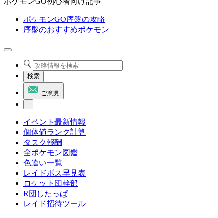
ポケモンGO初心者向け記事
ポケモンGO序盤の攻略
序盤のおすすめポケモン
検索
ご意見
イベント最新情報
個体値ランク計算
タスク報酬
全ポケモン図鑑
色違い一覧
レイドボス早見表
ロケット団幹部
R団したっぱ
レイド招待ツール