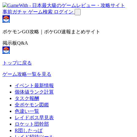
事前ガチャ
ゲーム検索
ログイン
ポケモンGO攻略｜ポケGO速報まとめサイト
掲示板Q&A
トップに戻る
ゲーム攻略一覧を見る
イベント最新情報
個体値ランク計算
タスク報酬
全ポケモン図鑑
色違い一覧
レイドボス早見表
ロケット団幹部
R団したっぱ
レイド招待ツール