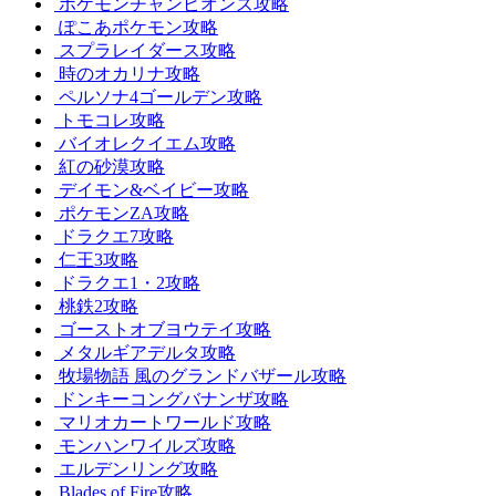
ポケモンチャンピオンズ攻略
ぽこあポケモン攻略
スプラレイダース攻略
時のオカリナ攻略
ペルソナ4ゴールデン攻略
トモコレ攻略
バイオレクイエム攻略
紅の砂漠攻略
デイモン&ベイビー攻略
ポケモンZA攻略
ドラクエ7攻略
仁王3攻略
ドラクエ1・2攻略
桃鉄2攻略
ゴーストオブヨウテイ攻略
メタルギアデルタ攻略
牧場物語 風のグランドバザール攻略
ドンキーコングバナンザ攻略
マリオカートワールド攻略
モンハンワイルズ攻略
エルデンリング攻略
Blades of Fire攻略