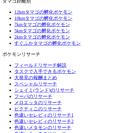
タマゴ距離別
12kmタマゴの孵化ポケモン
10kmタマゴの孵化ポケモン
7kmタマゴの孵化ポケモン
5kmタマゴの孵化ポケモン
2kmタマゴの孵化ポケモン
すぐふかタマゴの孵化ポケモン
ポケモンリサーチ
フィールドリサーチ解説
タスクで入手できるポケモン
大発見の報酬まとめ
スペシャルリサーチ
シェイミ(ランド)のリサーチ
フーパのリサーチ
メロエッタのリサーチ
ビクティニのリサーチ
色違いセレビィのリサーチ1
色違いセレビィのリサーチ2
色違いメタモンのリサーチ