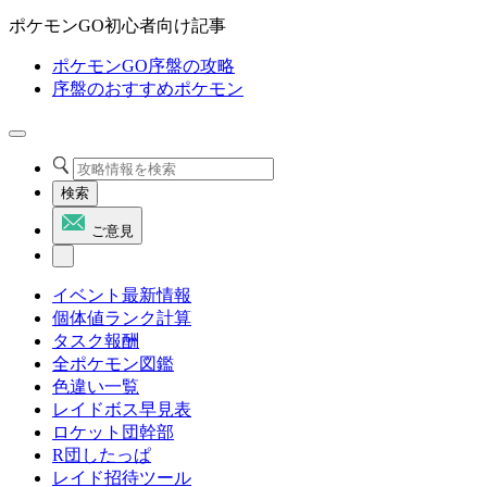
ポケモンGO初心者向け記事
ポケモンGO序盤の攻略
序盤のおすすめポケモン
検索
ご意見
イベント最新情報
個体値ランク計算
タスク報酬
全ポケモン図鑑
色違い一覧
レイドボス早見表
ロケット団幹部
R団したっぱ
レイド招待ツール