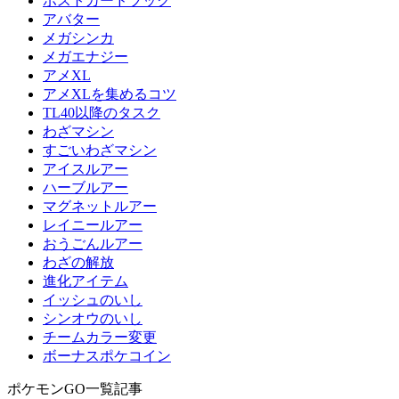
ポストカードブック
アバター
メガシンカ
メガエナジー
アメXL
アメXLを集めるコツ
TL40以降のタスク
わざマシン
すごいわざマシン
アイスルアー
ハーブルアー
マグネットルアー
レイニールアー
おうごんルアー
わざの解放
進化アイテム
イッシュのいし
シンオウのいし
チームカラー変更
ボーナスポケコイン
ポケモンGO一覧記事