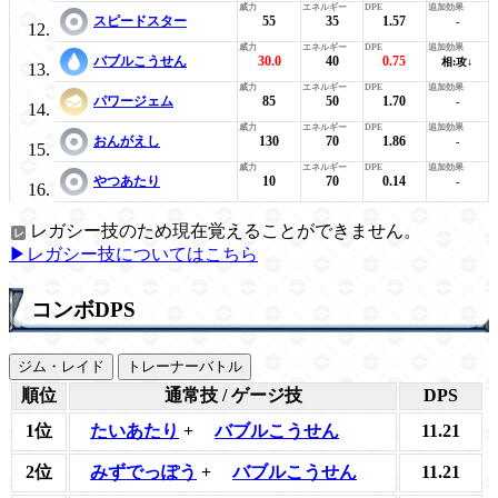
スピードスター
55
35
1.57
-
バブルこうせん
30.0
40
0.75
相:攻↓
パワージェム
85
50
1.70
-
おんがえし
130
70
1.86
-
やつあたり
10
70
0.14
-
レガシー技のため現在覚えることができません。
▶レガシー技についてはこちら
コンボDPS
ジム・レイド
トレーナーバトル
順位
通常技 / ゲージ技
DPS
1位
たいあたり
+
バブルこうせん
11.21
2位
みずでっぽう
+
バブルこうせん
11.21