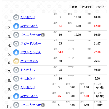
威力
EPS/EPT
DPS/DPT
たいあたり
5
10.00
10.00
みずでっぽう
6.0
10.00
12.00
でんこうせっか
10
10.00
10.00
スピードスター
65
21.67
バブルこうせん
54.0
27.00
パワージェム
80
26.67
おんがえし
25
50.00
やつあたり
10
5.00
たいあたり
3
3.00
3.00
1(0.5秒)
みずでっぽう
3.6
3.00
3.60
1(0.5秒)
でんこうせっか
5
4.00
2.50
2(1秒)