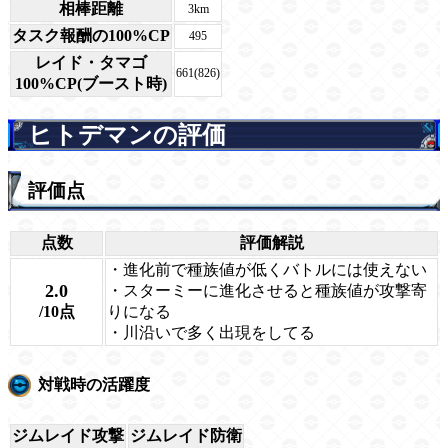
相棒距離
3km
タスク報酬の100%CP
495
レイド・タマゴ
661(826)
100%CP(ブースト時)
ヒトデマンの評価
評価点
点数
評価解説
・進化前で種族値が低くバトルには使えない
2.0
・スターミーに進化させると種族値が攻撃寄
/10点
りになる
・川沿いで多く出現をしてる
対戦時の活躍度
ジムレイド攻撃
ジムレイド防衛