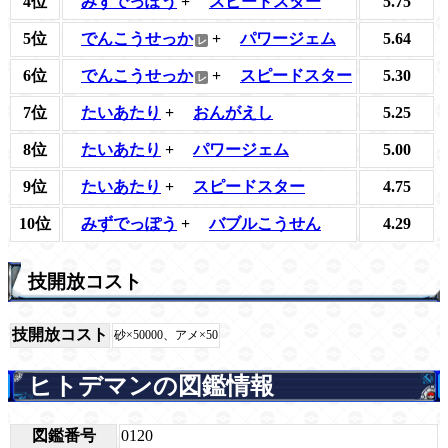
4位
みずでっぽう
+
スピードスター
5.75
5位
でんこうせっか
+
パワージェム
5.64
6位
でんこうせっか
+
スピードスター
5.30
7位
たいあたり
+
おんがえし
5.25
8位
たいあたり
+
パワージェム
5.00
9位
たいあたり
+
スピードスター
4.75
10位
みずでっぽう
+
バブルこうせん
4.29
技開放コスト
技開放コスト
砂×50000、アメ×50
ヒトデマンの図鑑情報
図鑑番号
0120