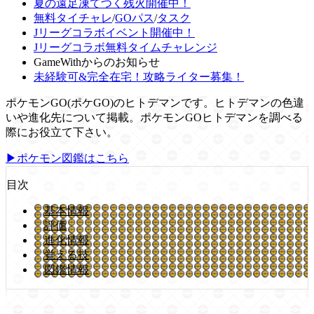
夏の遠足凍てつく残火開催中！
無料タイチャレ
/
GOパス
/
タスク
Jリーグコラボイベント開催中！
Jリーグコラボ無料タイムチャレンジ
GameWithからのお知らせ
未経験可&完全在宅！攻略ライター募集！
ポケモンGO(ポケGO)のヒトデマンです。ヒトデマンの色違
いや進化先について掲載。ポケモンGOヒトデマンを調べる
際にお役立て下さい。
▶ポケモン図鑑はこちら
目次
基本情報
評価
進化情報
覚える技
図鑑情報