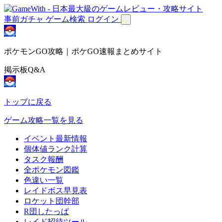
事前ガチャ
ゲーム検索
ログイン
ポケモンGO攻略｜ポケGO速報まとめサイト
掲示板Q&A
トップに戻る
ゲーム攻略一覧を見る
イベント最新情報
個体値ランク計算
タスク報酬
全ポケモン図鑑
色違い一覧
レイドボス早見表
ロケット団幹部
R団したっぱ
レイド招待ツール