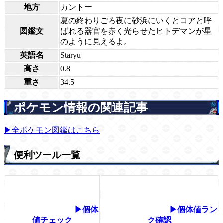
地方
カントー
夏の終わりごろ夜に砂浜にいくとコアと呼
図鑑文
ばれる器官を赤く光らせたヒトデマンが星
のように見えるよ。
英語名
Staryu
高さ
0.8
重さ
34.5
ポケモン情報の関連記事
▶全ポケモン図鑑はこちら
便利ツール一覧
▶個体
▶個体値ラン
値チェック
ク確認