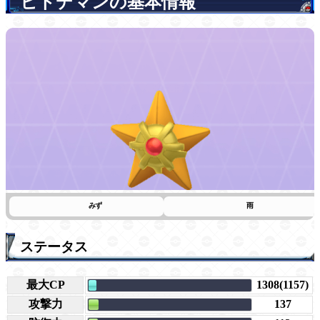
ヒトデマンの基本情報
みず
雨
ステータス
最大CP
1308(1157)
攻撃力
137