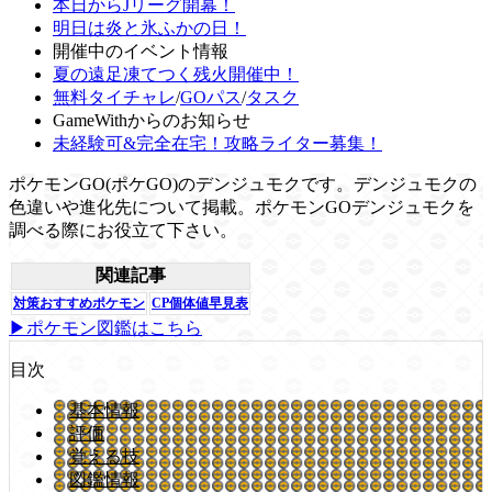
本日からJリーグ開幕！
明日は炎と氷ふかの日！
開催中のイベント情報
夏の遠足凍てつく残火開催中！
無料タイチャレ
/
GOパス
/
タスク
GameWithからのお知らせ
未経験可&完全在宅！攻略ライター募集！
ポケモンGO(ポケGO)のデンジュモクです。デンジュモクの
色違いや進化先について掲載。ポケモンGOデンジュモクを
調べる際にお役立て下さい。
関連記事
対策おすすめポケモン
CP個体値早見表
▶ポケモン図鑑はこちら
目次
基本情報
評価
覚える技
図鑑情報