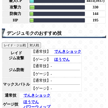
最大CP
4451(3937)
攻撃力
330
防御力
144
HP
195
デンジュモクのおすすめ技
レイド・ジム戦
対人戦
【通常技】
でんきショック
レイド
ジム攻撃
【ゲージ】
ほうでん
【通常技】-
ジム防衛
【ゲージ】-
【通常技】-
マックスバトル
【ゲージ】-
通常技
でんきショック
ほうでん
ゲージ技
パワーウィップ