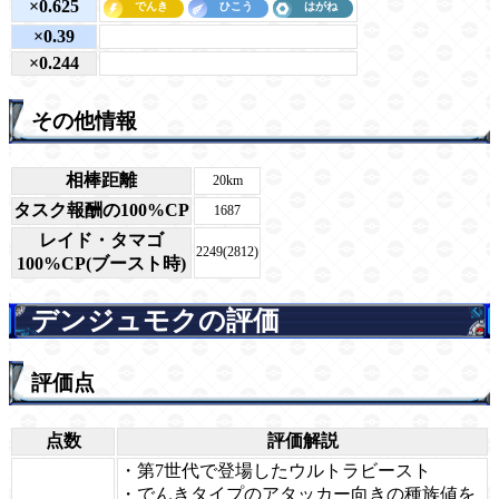
×0.625
×0.39
×0.244
その他情報
相棒距離
20km
タスク報酬の100%CP
1687
レイド・タマゴ
2249(2812)
100%CP(ブースト時)
デンジュモクの評価
評価点
点数
評価解説
・第7世代で登場したウルトラビースト
・でんきタイプのアタッカー向きの種族値を