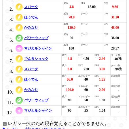
スパーク
4.8
18.00
9.60
ほうでん
78.0
31.20
かみなり
120.0
48.00
パワーウィップ
90
36.00
マジカルシャイン
100
28.57
でんきショック
4.8
4.50
2.40
2(1秒)
スパーク
6.0
3.50
3.00
2(1秒)
ほうでん
66.0
40
1.65
-
かみなり
120.0
60
2.00
-
パワーウィップ
90
50
1.80
-
マジカルシャイン
90
55
1.64
-
レガシー技のため現在覚えることができません。