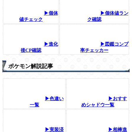
▶個体
▶個体値ラン
値チェック
ク確認
▶進化
▶図鑑コンプ
後CP確認
率チェッカー
ポケモン解説記事
▶色違い
▶おすす
一覧
めシャドウ一覧
▶実装済
▶相棒進