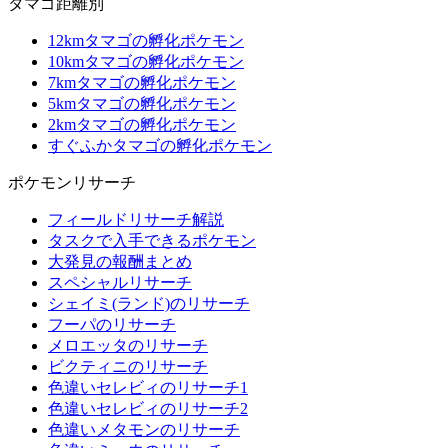
タマゴ距離別
12kmタマゴの孵化ポケモン
10kmタマゴの孵化ポケモン
7kmタマゴの孵化ポケモン
5kmタマゴの孵化ポケモン
2kmタマゴの孵化ポケモン
すぐふかタマゴの孵化ポケモン
ポケモンリサーチ
フィールドリサーチ解説
タスクで入手できるポケモン
大発見の報酬まとめ
スペシャルリサーチ
シェイミ(ランド)のリサーチ
フーパのリサーチ
メロエッタのリサーチ
ビクティニのリサーチ
色違いセレビィのリサーチ1
色違いセレビィのリサーチ2
色違いメタモンのリサーチ