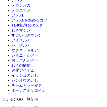
アバター
メガシンカ
メガエナジー
アメXL
アメXLを集めるコツ
TL40以降のタスク
わざマシン
すごいわざマシン
アイスルアー
ハーブルアー
マグネットルアー
レイニールアー
おうごんルアー
わざの解放
進化アイテム
イッシュのいし
シンオウのいし
チームカラー変更
ボーナスポケコイン
ポケモンGO一覧記事