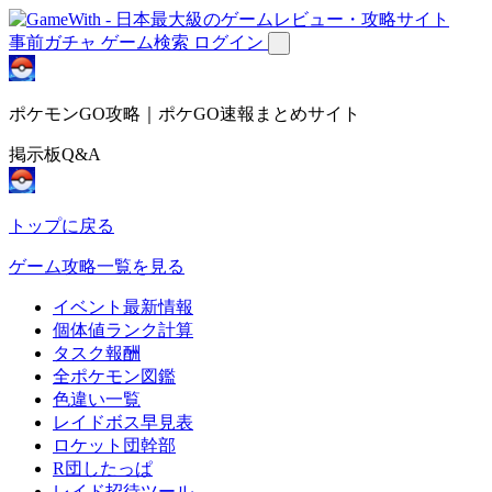
事前ガチャ
ゲーム検索
ログイン
ポケモンGO攻略｜ポケGO速報まとめサイト
掲示板Q&A
トップに戻る
ゲーム攻略一覧を見る
イベント最新情報
個体値ランク計算
タスク報酬
全ポケモン図鑑
色違い一覧
レイドボス早見表
ロケット団幹部
R団したっぱ
レイド招待ツール