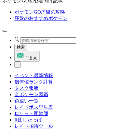
ポケモンGO初心者向け記事
ポケモンGO序盤の攻略
序盤のおすすめポケモン
検索
ご意見
イベント最新情報
個体値ランク計算
タスク報酬
全ポケモン図鑑
色違い一覧
レイドボス早見表
ロケット団幹部
R団したっぱ
レイド招待ツール