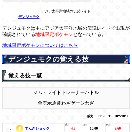
アジア太平洋地域の伝説レイド
デンジュモク
デンジュモクは主にアジア太平洋地域の伝説レイドで出現が
確認されている
地域限定ポケモン
となっている。
地域限定ポケモンについてはこちら
デンジュモクの覚える技
覚える技一覧
ジム・レイド
トレーナーバトル
全表示
通常わざ
ゲージわざ
威力
EPS/EPT
DPS/DPT
でんきショック
4.8
16.00
9.60