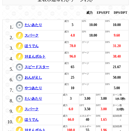
威力
EPS/EPT
DPS/DPT
たいあたり
5
10.00
10.00
スパーク
4.8
18.00
9.60
ほうでん
78.0
31.20
10まんボルト
96.0
38.40
スピードスター
65
21.67
おんがえし
25
50.00
やつあたり
10
5.00
たいあたり
3
3.00
3.00
1(0.5秒)
スパーク
6.0
3.50
3.00
2(1秒)
ほうでん
66.0
40
1.65
-
10まんボルト
108.0
55
1.96
-