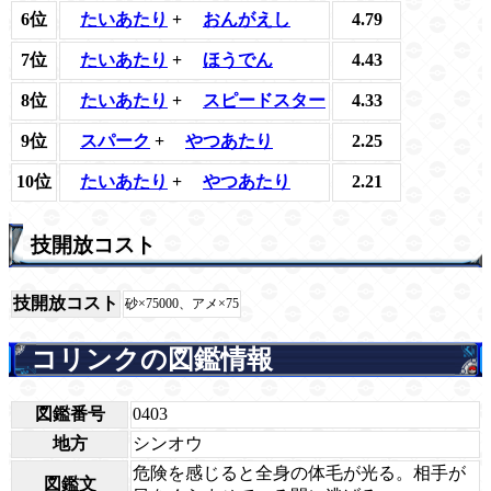
6位
たいあたり
+
おんがえし
4.79
7位
たいあたり
+
ほうでん
4.43
8位
たいあたり
+
スピードスター
4.33
9位
スパーク
+
やつあたり
2.25
10位
たいあたり
+
やつあたり
2.21
技開放コスト
技開放コスト
砂×75000、アメ×75
コリンクの図鑑情報
図鑑番号
0403
地方
シンオウ
危険を感じると全身の体毛が光る。相手が
図鑑文