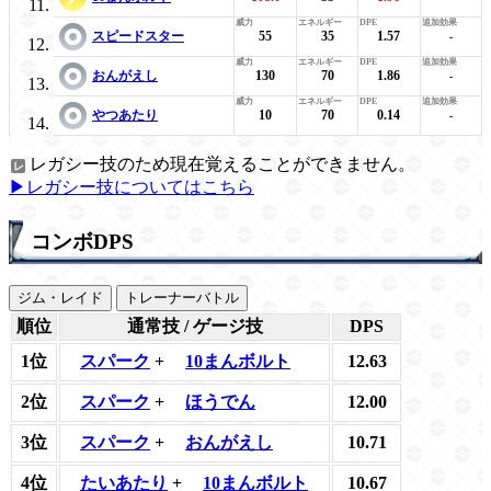
スピードスター
55
35
1.57
-
おんがえし
130
70
1.86
-
やつあたり
10
70
0.14
-
レガシー技のため現在覚えることができません。
▶レガシー技についてはこちら
コンボDPS
ジム・レイド
トレーナーバトル
順位
通常技 / ゲージ技
DPS
1位
スパーク
+
10まんボルト
12.63
2位
スパーク
+
ほうでん
12.00
3位
スパーク
+
おんがえし
10.71
4位
たいあたり
+
10まんボルト
10.67