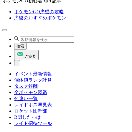
ポケモンGO初心者向け記事
ポケモンGO序盤の攻略
序盤のおすすめポケモン
検索
ご意見
イベント最新情報
個体値ランク計算
タスク報酬
全ポケモン図鑑
色違い一覧
レイドボス早見表
ロケット団幹部
R団したっぱ
レイド招待ツール