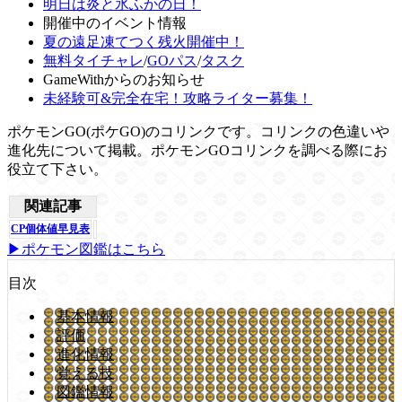
明日は炎と氷ふかの日！
開催中のイベント情報
夏の遠足凍てつく残火開催中！
無料タイチャレ
/
GOパス
/
タスク
GameWithからのお知らせ
未経験可&完全在宅！攻略ライター募集！
ポケモンGO(ポケGO)のコリンクです。コリンクの色違いや
進化先について掲載。ポケモンGOコリンクを調べる際にお
役立て下さい。
関連記事
CP個体値早見表
▶ポケモン図鑑はこちら
目次
基本情報
評価
進化情報
覚える技
図鑑情報