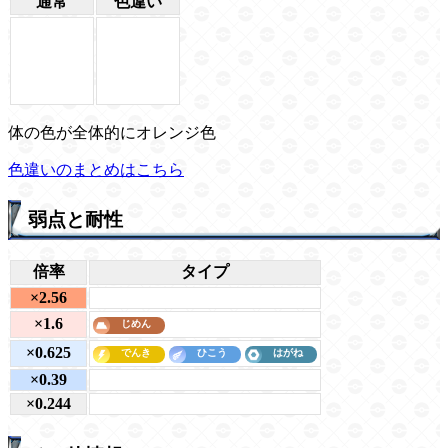
通常
色違い
体の色が全体的にオレンジ色
色違いのまとめはこちら
弱点と耐性
倍率
タイプ
×2.56
×1.6
×0.625
×0.39
×0.244