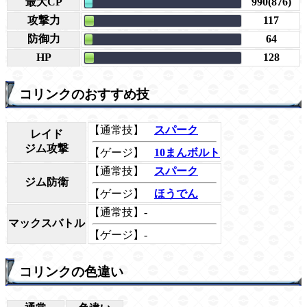
最大CP
990(876)
攻撃力
117
防御力
64
HP
128
コリンクのおすすめ技
【通常技】
スパーク
レイド
ジム攻撃
【ゲージ】
10まんボルト
【通常技】
スパーク
ジム防衛
【ゲージ】
ほうでん
【通常技】-
マックスバトル
【ゲージ】-
コリンクの色違い