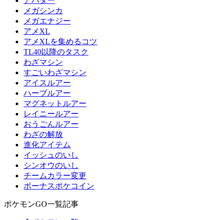
アバター
メガシンカ
メガエナジー
アメXL
アメXLを集めるコツ
TL40以降のタスク
わざマシン
すごいわざマシン
アイスルアー
ハーブルアー
マグネットルアー
レイニールアー
おうごんルアー
わざの解放
進化アイテム
イッシュのいし
シンオウのいし
チームカラー変更
ボーナスポケコイン
ポケモンGO一覧記事