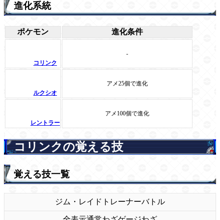
進化系統
ポケモン
進化条件
-
コリンク
アメ25個で進化
ルクシオ
アメ100個で進化
レントラー
コリンクの覚える技
覚える技一覧
ジム・レイド
トレーナーバトル
全表示
通常わざ
ゲージわざ