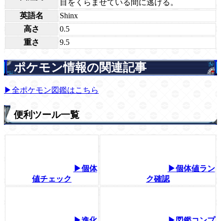
目をくらませている間に逃げる。
英語名
Shinx
高さ
0.5
重さ
9.5
ポケモン情報の関連記事
▶全ポケモン図鑑はこちら
便利ツール一覧
▶個体
▶個体値ラン
値チェック
ク確認
▶進化
▶図鑑コンプ