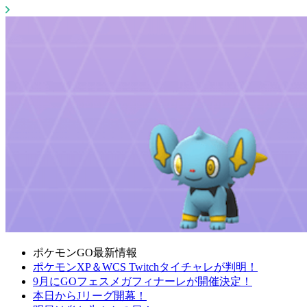
ポケモンGO最新情報
ポケモンXP＆WCS Twitchタイチャレが判明！
9月にGOフェスメガフィナーレが開催決定！
本日からJリーグ開幕！