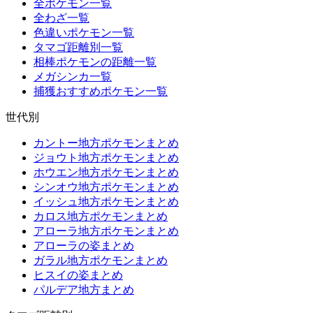
全ポケモン一覧
全わざ一覧
色違いポケモン一覧
タマゴ距離別一覧
相棒ポケモンの距離一覧
メガシンカ一覧
捕獲おすすめポケモン一覧
世代別
カントー地方ポケモンまとめ
ジョウト地方ポケモンまとめ
ホウエン地方ポケモンまとめ
シンオウ地方ポケモンまとめ
イッシュ地方ポケモンまとめ
カロス地方ポケモンまとめ
アローラ地方ポケモンまとめ
アローラの姿まとめ
ガラル地方ポケモンまとめ
ヒスイの姿まとめ
パルデア地方まとめ