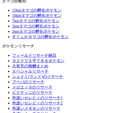
タマゴ距離別
12kmタマゴの孵化ポケモン
10kmタマゴの孵化ポケモン
7kmタマゴの孵化ポケモン
5kmタマゴの孵化ポケモン
2kmタマゴの孵化ポケモン
すぐふかタマゴの孵化ポケモン
ポケモンリサーチ
フィールドリサーチ解説
タスクで入手できるポケモン
大発見の報酬まとめ
スペシャルリサーチ
シェイミ(ランド)のリサーチ
フーパのリサーチ
メロエッタのリサーチ
ビクティニのリサーチ
色違いセレビィのリサーチ1
色違いセレビィのリサーチ2
色違いメタモンのリサーチ