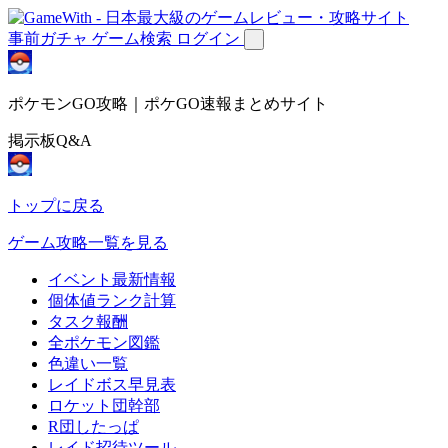
事前ガチャ
ゲーム検索
ログイン
ポケモンGO攻略｜ポケGO速報まとめサイト
掲示板Q&A
トップに戻る
ゲーム攻略一覧を見る
イベント最新情報
個体値ランク計算
タスク報酬
全ポケモン図鑑
色違い一覧
レイドボス早見表
ロケット団幹部
R団したっぱ
レイド招待ツール