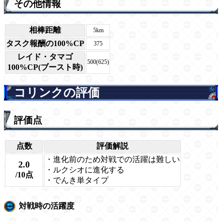
その他情報
相棒距離
5km
タスク報酬の100%CP
375
レイド・タマゴ
500(625)
100%CP(ブースト時)
コリンクの評価
評価点
点数
評価解説
・進化前のため対戦での活躍は難しい
2.0
・ルクシオに進化する
/10点
・でんき単タイプ
対戦時の活躍度