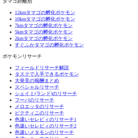
タマゴ距離別
12kmタマゴの孵化ポケモン
10kmタマゴの孵化ポケモン
7kmタマゴの孵化ポケモン
5kmタマゴの孵化ポケモン
2kmタマゴの孵化ポケモン
すぐふかタマゴの孵化ポケモン
ポケモンリサーチ
フィールドリサーチ解説
タスクで入手できるポケモン
大発見の報酬まとめ
スペシャルリサーチ
シェイミ(ランド)のリサーチ
フーパのリサーチ
メロエッタのリサーチ
ビクティニのリサーチ
色違いセレビィのリサーチ1
色違いセレビィのリサーチ2
色違いメタモンのリサーチ