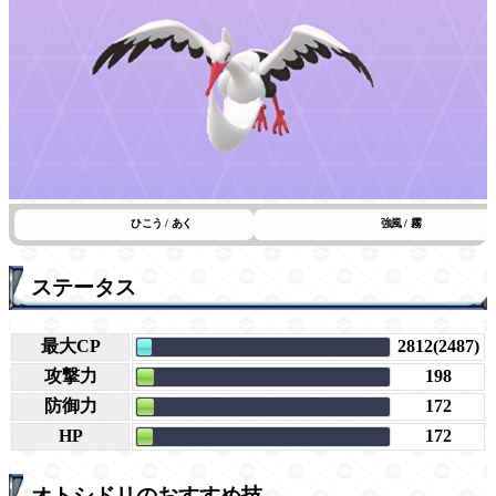
ひこう / あく
強風 / 霧
ステータス
最大CP
2812(2487)
攻撃力
198
防御力
172
HP
172
オトシドリのおすすめ技