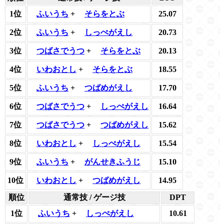
1位
ふいうち
+
そらをとぶ
25.07
2位
ふいうち
+
しっぺがえし
20.73
3位
つばさでうつ
+
そらをとぶ
20.13
4位
いわおとし
+
そらをとぶ
18.55
5位
ふいうち
+
つばめがえし
17.70
6位
つばさでうつ
+
しっぺがえし
16.64
7位
つばさでうつ
+
つばめがえし
15.62
8位
いわおとし
+
しっぺがえし
15.54
9位
ふいうち
+
がんせきふうじ
15.10
10位
いわおとし
+
つばめがえし
14.95
順位
通常技 / ゲージ技
DPT
1位
ふいうち
+
しっぺがえし
10.61