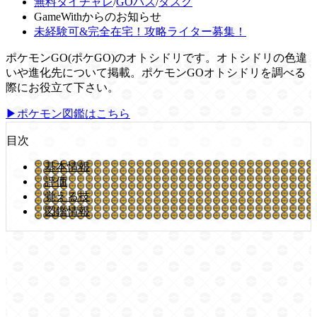
無料タイチャレ
/
GOパス
/
タスク
GameWithからのお知らせ
未経験可&完全在宅！攻略ライター募集！
ポケモンGO(ポケGO)のオトシドリです。オトシドリの色違
いや進化先について掲載。ポケモンGOオトシドリを調べる
際にお役立て下さい。
▶ポケモン図鑑はこちら
目次
基本情報
評価
覚える技
図鑑情報