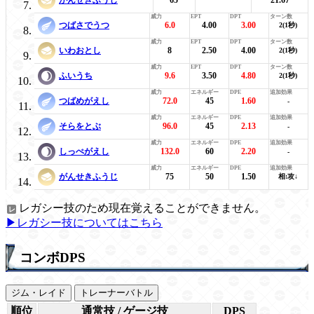
つばさでうつ
6.0
4.00
3.00
2(1秒)
いわおとし
8
2.50
4.00
2(1秒)
ふいうち
9.6
3.50
4.80
2(1秒)
つばめがえし
72.0
45
1.60
-
そらをとぶ
96.0
45
2.13
-
しっぺがえし
132.0
60
2.20
-
がんせきふうじ
75
50
1.50
相:攻↓
レガシー技のため現在覚えることができません。
▶レガシー技についてはこちら
コンボDPS
ジム・レイド
トレーナーバトル
順位
通常技 / ゲージ技
DPS