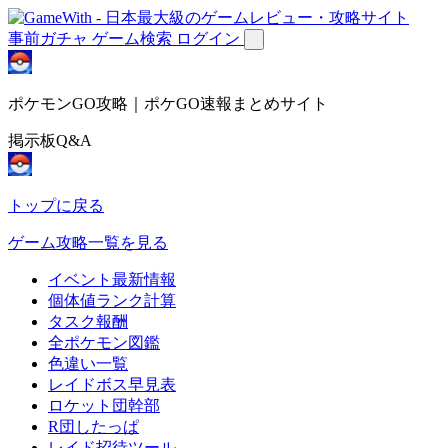
事前ガチャ
ゲーム検索
ログイン
ポケモンGO攻略｜ポケGO速報まとめサイト
掲示板Q&A
トップに戻る
ゲーム攻略一覧を見る
イベント最新情報
個体値ランク計算
タスク報酬
全ポケモン図鑑
色違い一覧
レイドボス早見表
ロケット団幹部
R団したっぱ
レイド招待ツール