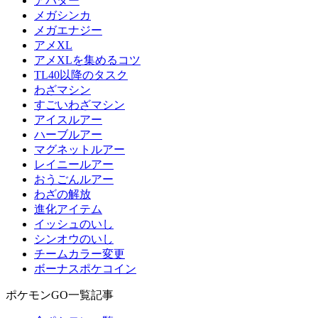
アバター
メガシンカ
メガエナジー
アメXL
アメXLを集めるコツ
TL40以降のタスク
わざマシン
すごいわざマシン
アイスルアー
ハーブルアー
マグネットルアー
レイニールアー
おうごんルアー
わざの解放
進化アイテム
イッシュのいし
シンオウのいし
チームカラー変更
ボーナスポケコイン
ポケモンGO一覧記事