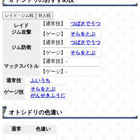
レイド・ジム戦
対人戦
【通常技】
つばさでうつ
レイド
ジム攻撃
【ゲージ】
そらをとぶ
【通常技】
つばさでうつ
ジム防衛
【ゲージ】
そらをとぶ
【通常技】-
マックスバトル
【ゲージ】-
通常技
ふいうち
そらをとぶ
ゲージ技
がんせきふうじ
オトシドリの色違い
通常
色違い