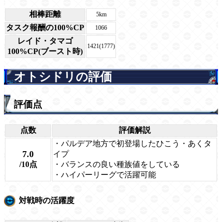
相棒距離
5km
タスク報酬の100%CP
1066
レイド・タマゴ
1421(1777)
100%CP(ブースト時)
オトシドリの評価
評価点
点数
評価解説
・パルデア地方で初登場したひこう・あくタ
7.0
イプ
/10点
・バランスの良い種族値をしている
・ハイパーリーグで活躍可能
対戦時の活躍度