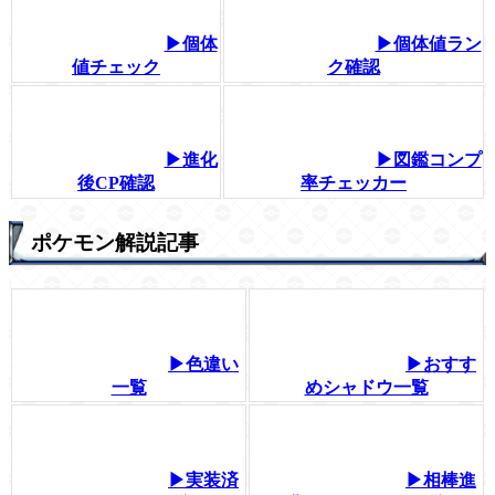
▶個体
▶個体値ラン
値チェック
ク確認
▶進化
▶図鑑コンプ
後CP確認
率チェッカー
ポケモン解説記事
▶色違い
▶おすす
一覧
めシャドウ一覧
▶実装済
▶相棒進