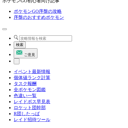
ポケモンGO初心者向け記事
ポケモンGO序盤の攻略
序盤のおすすめポケモン
検索
ご意見
イベント最新情報
個体値ランク計算
タスク報酬
全ポケモン図鑑
色違い一覧
レイドボス早見表
ロケット団幹部
R団したっぱ
レイド招待ツール