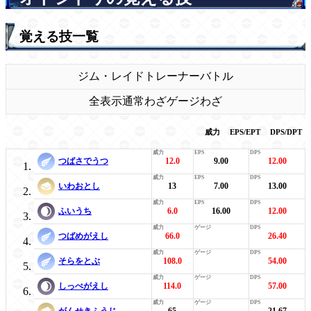
覚える技一覧
ジム・レイド
トレーナーバトル
全表示
通常わざ
ゲージわざ
威力
EPS/EPT
DPS/DPT
つばさでうつ
12.0
9.00
12.00
いわおとし
13
7.00
13.00
ふいうち
6.0
16.00
12.00
つばめがえし
66.0
26.40
そらをとぶ
108.0
54.00
しっぺがえし
114.0
57.00
がんせきふうじ
65
21.67