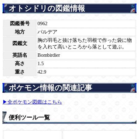
オトシドリの図鑑情報
図鑑番号
0962
地方
パルデア
胸の羽毛と抜け落ちた羽根で作った袋に物
図鑑文
を入れて高いところから落として遊ぶ。
英語名
Bombirdier
高さ
1.5
重さ
42.9
ポケモン情報の関連記事
▶全ポケモン図鑑はこちら
便利ツール一覧