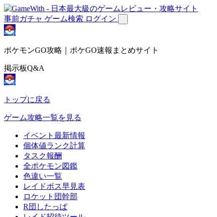
事前ガチャ
ゲーム検索
ログイン
ポケモンGO攻略｜ポケGO速報まとめサイト
掲示板Q&A
トップに戻る
ゲーム攻略一覧を見る
イベント最新情報
個体値ランク計算
タスク報酬
全ポケモン図鑑
色違い一覧
レイドボス早見表
ロケット団幹部
R団したっぱ
レイド招待ツール