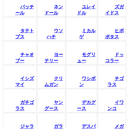
パッチ
ネン
ユレイ
ズガ
ール
ドール
ドル
イドス
タテト
ウソ
ミカル
ヒポ
プス
ハチ
ゲ
ポタス
チャオ
ヨー
モグリ
ドッ
ブー
テリー
ュー
コラー
イシズ
クリ
ワシボ
チゴ
マイ
ムガン
ン
ラス
ガチゴ
ヤン
デカグ
イワ
ラス
グース
ース
ンコ
ジャラ
ガラ
デスバ
メガ