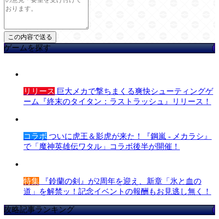
ゲームを探す
リリース
巨大メカで撃ちまくる爽快シューティングゲ
ーム『終末のタイタン：ラストラッシュ』リリース！
コラボ
ついに虎王＆影虎が来た！『鋼嵐 - メカラシ』
で「魔神英雄伝ワタル」コラボ後半が開催！
特集
『鈴蘭の剣』が2周年を迎え、新章「氷と血の
道」を解禁ッ！記念イベントの報酬もお見逃し無く！
攻略記事ランキング