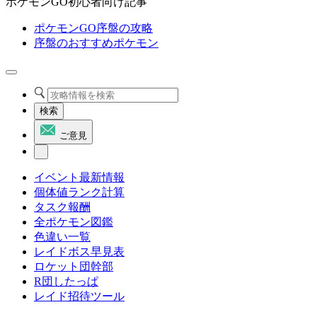
ポケモンGO初心者向け記事
ポケモンGO序盤の攻略
序盤のおすすめポケモン
検索
ご意見
イベント最新情報
個体値ランク計算
タスク報酬
全ポケモン図鑑
色違い一覧
レイドボス早見表
ロケット団幹部
R団したっぱ
レイド招待ツール