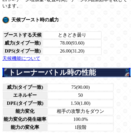
います。
天候ブースト時の威力
ブーストする天候
ときどき曇り
威力(タイプ一致)
78.00(93.60)
DPS(タイプ一致)
26.00(31.20)
天候機能について
トレーナーバトル時の性能
威力(タイプ一致)
75(90.00)
エネルギー
50
DPE(タイプ一致)
1.50(1.80)
能力変化
相手の攻撃力をダウン
能力変化の発生確率
100.0%
能力の変化率
1段階