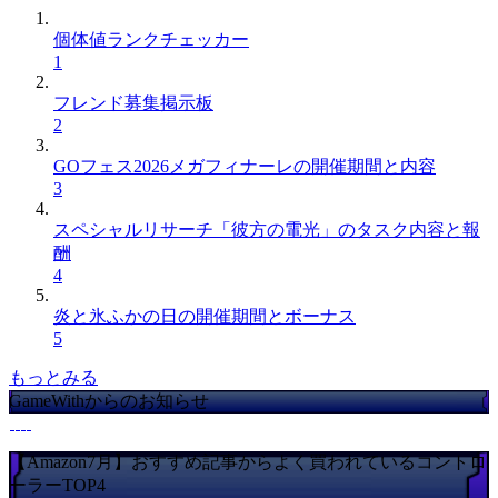
個体値ランクチェッカー
1
フレンド募集掲示板
2
GOフェス2026メガフィナーレの開催期間と内容
3
スペシャルリサーチ「彼方の電光」のタスク内容と報
酬
4
炎と氷ふかの日の開催期間とボーナス
5
もっとみる
GameWithからのお知らせ
【Amazon7月】おすすめ記事からよく買われているコントロ
ーラーTOP4