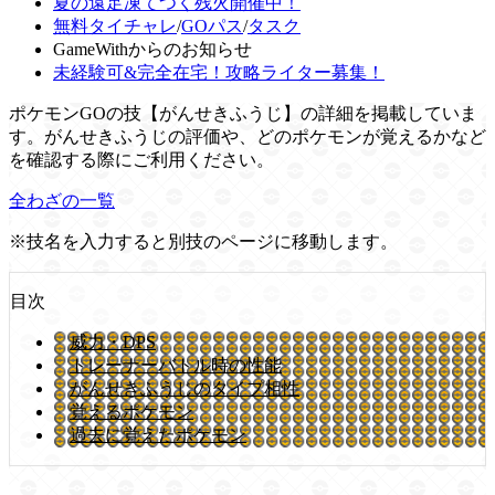
夏の遠足凍てつく残火開催中！
無料タイチャレ
/
GOパス
/
タスク
GameWithからのお知らせ
未経験可&完全在宅！攻略ライター募集！
ポケモンGOの技【がんせきふうじ】の詳細を掲載していま
す。がんせきふうじの評価や、どのポケモンが覚えるかなど
を確認する際にご利用ください。
全わざの一覧
※技名を入力すると別技のページに移動します。
目次
威力・DPS
トレーナーバトル時の性能
がんせきふうじのタイプ相性
覚えるポケモン
過去に覚えたポケモン