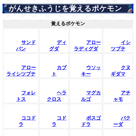
がんせきふうじを覚えるポケモン
覚えるポケモン
サンド
ディ
アロー
イシ
パン
グダ
ラディグダ
ツブテ
アロー
カブ
ウソッ
クヌ
ライシツブテ
ト
キー
ギダマ
フォレ
ヘラ
マグカ
アチ
トス
クロス
ルゴ
ャモ
ココド
コド
ボスゴ
バク
ラ
ラ
ドラ
ーダ