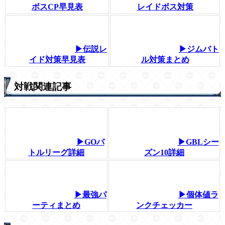
ボスCP早見表
レイドボス対策
▶伝説レ
▶ジムバト
イド対策早見表
ル対策まとめ
対戦関連記事
▶GOバ
▶GBLシー
トルリーグ詳細
ズン10詳細
▶最強パ
▶個体値ラ
ーティまとめ
ンクチェッカー