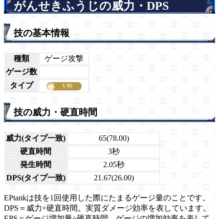
がんせきふうじの威力・DPS
技の基本情報
種類
ゲージ攻撃
ゲージ数
タイプ
技の威力・硬直時間
威力(タイプ一致)
65(78.00)
硬直時間
3秒
発生時間
2.05秒
DPS(タイプ一致)
21.67(26.00)
EPtankは技を1回使用した際にたまるゲージ量のことです。
DPS＝威力÷硬直時間。実質ダメージ効率を表しています。
EPS＝ゲージ増加量÷硬直時間。ゲージの増加効率を表して