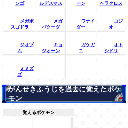
ンゴ
ルデスマス
ーン
ヘラクロス
メガボ
メガ
ワナイ
コジ
スゴドラ
バクーダ
ダー
オ
ジオヅ
キョ
ガケガ
オト
ム
ジオーン
ニ
シドリ
ミミズ
ズ
がんせきふうじを過去に覚えたポケ
モン
覚えるポケモン