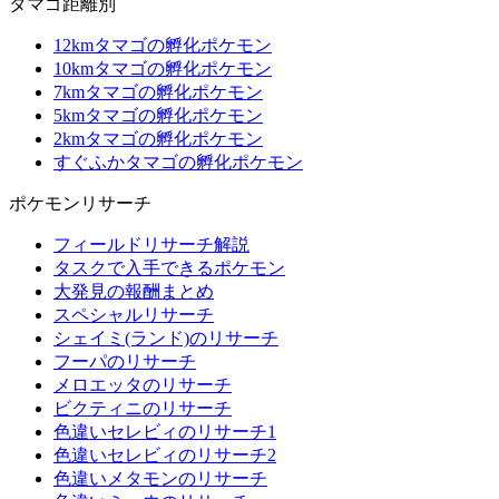
タマゴ距離別
12kmタマゴの孵化ポケモン
10kmタマゴの孵化ポケモン
7kmタマゴの孵化ポケモン
5kmタマゴの孵化ポケモン
2kmタマゴの孵化ポケモン
すぐふかタマゴの孵化ポケモン
ポケモンリサーチ
フィールドリサーチ解説
タスクで入手できるポケモン
大発見の報酬まとめ
スペシャルリサーチ
シェイミ(ランド)のリサーチ
フーパのリサーチ
メロエッタのリサーチ
ビクティニのリサーチ
色違いセレビィのリサーチ1
色違いセレビィのリサーチ2
色違いメタモンのリサーチ