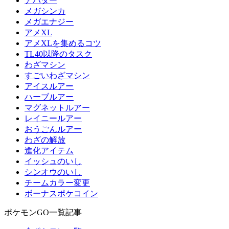
アバター
メガシンカ
メガエナジー
アメXL
アメXLを集めるコツ
TL40以降のタスク
わざマシン
すごいわざマシン
アイスルアー
ハーブルアー
マグネットルアー
レイニールアー
おうごんルアー
わざの解放
進化アイテム
イッシュのいし
シンオウのいし
チームカラー変更
ボーナスポケコイン
ポケモンGO一覧記事