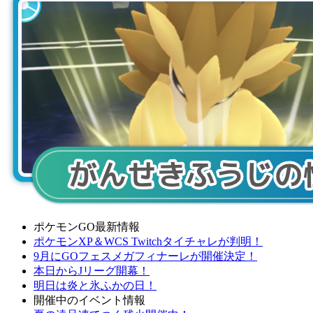
ポケモンGO最新情報
ポケモンXP＆WCS Twitchタイチャレが判明！
9月にGOフェスメガフィナーレが開催決定！
本日からJリーグ開幕！
明日は炎と氷ふかの日！
開催中のイベント情報